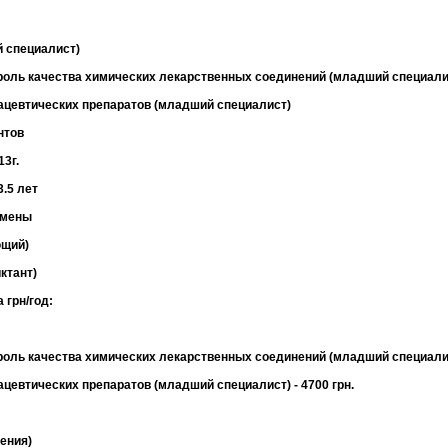
 специалист)
роль качества химических лекарственных соединений (младший специали
цевтических препаратов (младший специалист)
нтов
13г.
3.5 лет
амены
ющий)
ктант)
 грн/год:
оль качества химических лекарственных соединений (младший специалист
евтических препаратов (младший специалист) - 4700 грн.
ения)