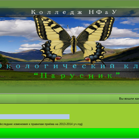
Вы вошли ка
Последние изменемия к правилам приёма на 2013-2014 уч.год)