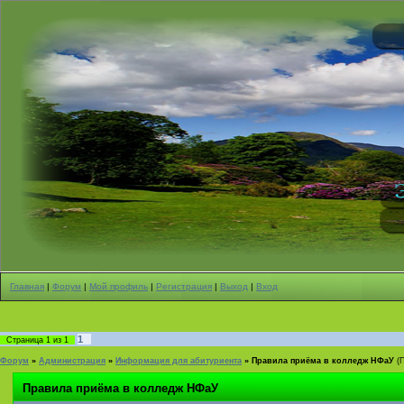
Главная
|
Форум
|
Мой профиль
|
Регистрация
|
Выход
|
Вход
1
Страница
1
из
1
Форум
»
Администрация
»
Информация для абитуриента
»
Правила приёма в колледж НФаУ
(
Правила приёма в колледж НФаУ