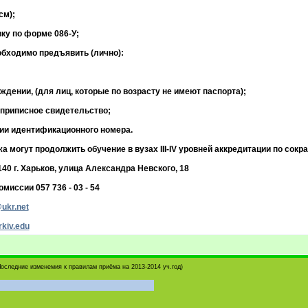
см);
ку по форме 086-У;
обходимо предъявить (лично):
ждении, (для лиц, которые по возрасту не имеют паспорта);
 приписное свидетельство;
нии идентификационного номера.
 могут продолжить обучение в вузах ІІІ-IV уровней аккредитации по сокр
40 г. Харьков, улица Александра Невского, 18
миссии 057 736 - 03 - 54
ukr.net
kiv.edu
Последние изменемия к правилам приёма на 2013-2014 уч.год)