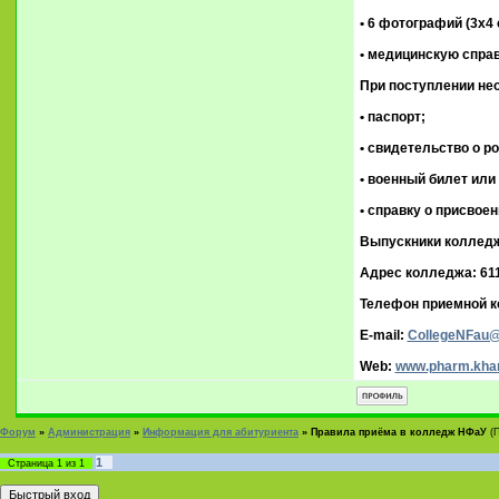
• 6 фотографий (3х4 
• медицинскую справ
При поступлении не
• паспорт;
• свидетельство о ро
• военный билет или
• справку о присвое
Выпускники колледжа
Адрес колледжа: 611
Телефон приемной ко
E-mail:
CollegeNFau@
Web:
www.pharm.khar
Форум
»
Администрация
»
Информация для абитуриента
»
Правила приёма в колледж НФаУ
(
1
Страница
1
из
1