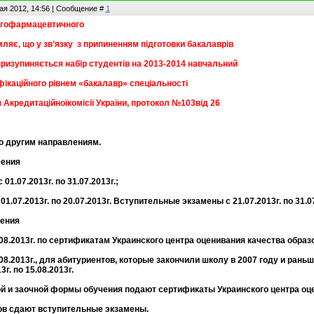
ая 2012, 14:56 | Сообщение #
1
огофармацевтичного
ляє, що у зв’язку з припиненням підготовки бакалаврів
призупиняється набір студентів на 2013-2014 навчальний
іфікаційного рівнем «бакалавр» спеціальності
Акредитаційноїкомісії України, протокол №103від 26
о другим направлениям.
чения
 01.07.2013г. по 31.07.2013г.;
 01.07.2013г. по 20.07.2013г. Вступительные экзамены с 21.07.2013г. по 31.0
ения
15.08.2013г. по сертификатам Украинского центра оценивания качества образ
09.08.2013г., для абитуриентов, которые закончили школу в 2007 году и р
3г. по 15.08.2013г.
й и заочной формы обучения подают сертификаты Украинского центра оце
ов сдают вступительные экзамены.