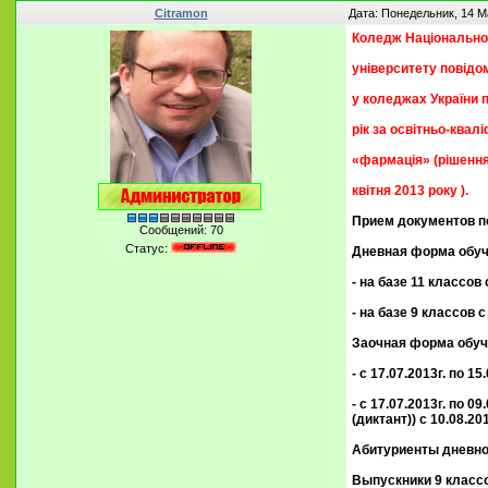
Citramon
Дата: Понедельник, 14 М
Коледж Національн
університету повідом
у коледжах України 
рік за освітньо-квал
«фармація» (рішення 
квітня 2013 року ).
Прием документов п
Сообщений:
70
Статус:
Дневная форма обу
- на базе 11 классов с
- на базе 9 классов с
Заочная форма обуч
- с 17.07.2013г. по 
- с 17.07.2013г. по 
(диктант)) с 10.08.201
Абитуриенты дневно
Выпускники 9 класс