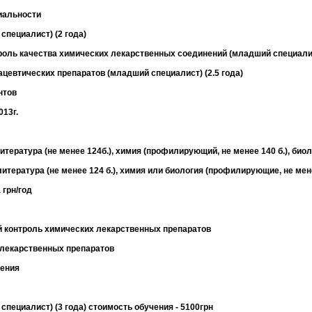
иальности
пециалист) (2 года)
оль качества химических лекарственных соединений (младший специалист
евтических препаратов (младший специалист) (2.5 года)
нтов
013г.
итература (не менее 124б.), химия (профилирующий, не менее 140 б.), биол
литература (не менее 124 б.), химия или биология (профилирующие, не мене
 грн/год
й контроль химических лекарственных препаратов
 лекарственных препаратов
ения
пециалист) (3 года) стоимость обучения - 5100грн