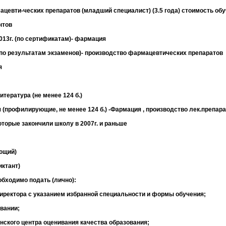
цевти-ческих препаратов (младший специалист) (3.5 года) стоимость обу
нтов
.2013г. (по сертификатам)- фармация
г. (по результатам экзаменов)- производство фармацевтических препаратов
я
итература (не менее 124 б.)
я (профилирующие, не менее 124 б.) -Фармация , производство лек.препар
оторые закончили школу в 2007г. и раньше
ющий)
иктант)
бходимо подать (лично):
директора с указанием избранной специальности и формы обучения;
овании;
нского центра оценивания качества образования;