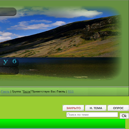
к
Гость
|
Группа
"
Гости
"
Приветствую Вас
Гость
|
RSS