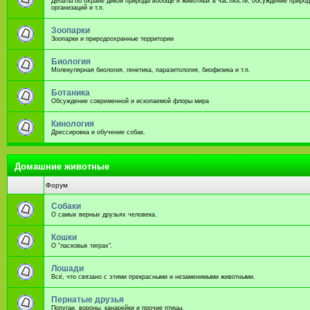
Дебаты об охране дикой природы вообще и животных в частности, обсуждение приро
организаций и т.п.
Зоопарки
Зоопарки и природоохранные территории
Биология
Молекулярная биология, генетика, паразитология, биофизика и т.п.
Ботаника
Обсуждение современной и ископаемой флоры мира
Кинология
Дрессировка и обучение собак.
Домашние животные
Форум
Собаки
О самых верных друзьях человека.
Кошки
О "ласковых тиграх".
Лошади
Всё, что связано с этими прекрасными и незаменимыми животными.
Пернатые друзья
Попугаи, вороны, канарейки и прочие птицы.