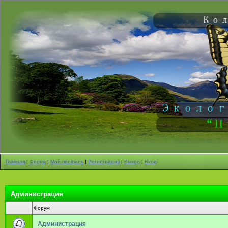
Главная
|
Форум
|
Мой профиль
|
Регистрация
|
Выход
|
Вход
Администрация
Форум
Администрация