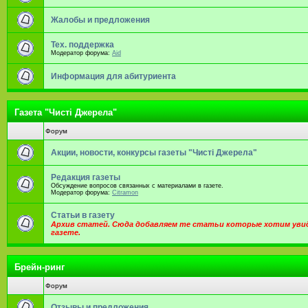
Жалобы и предложения
Тех. поддержка
Модератор форума:
Aid
Информация для абитуриента
Газета "Чистi Джерела"
Форум
Акции, новости, конкурсы газеты "Чистi Джерела"
Редакция газеты
Обсуждение вопросов связанных с материалами в газете.
Модератор форума:
Citramon
Статьи в газету
Архив статей. Сюда добавляем те статьи которые хотим уви
газете.
Брейн-ринг
Форум
Отзывы и предложения