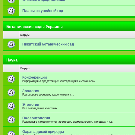
Планы на учебный год
Ботанические сады Украины
Форум
Никитский ботанический сад
Наука
Форум
Конференции
Информация о предстоящих конференциях и семинарах
Зоология
Разговоры о зоологии, таксономии и т.п.
Этология
Всё о поведении животных
Палеонтология
Разоворы о палеонтологии, эволюции, окаменелостях, находках и т.д.
Охрана дикой природы