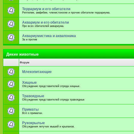
Террариум и его обитатели
Рептилии, амфибии, членистоногие и прочие обитатели террариума.
Аквариум и его обитатели
Про всех обитателей аквариума.
Аквариумистика и аквапоника
За и против
Дикие животные
Форум
Млекопитающие
Хищные
Обсуждение представителей отряда хищных.
Травоядные
Обсуждение представителей отряда травоядных
Приматы
Всё о приматах.
Рукокрылые
Обсуждения летучих мышей и крыланов.