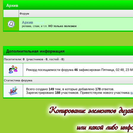
Архив
Форум
Архив
[Архив]
релама, спам, и т.п.
НО только полезное
Дополнительная информация
Посетители:
0
(участников -
0
, гостей -
0
)
Рекорд посещаемости форума
46
зафиксирован Пятница, 02:48, 23 М
Статистика форума
Всего создано
149
тем, в которые добавлено
178
ответов.
Зарегистрировано
188
участников. Приветствуем нового участника
g