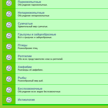
Парнокопытные
Обсуждение парнокопытных.
Непарнокопытные
Обсуждение непарнокопытных
Сумчатые
Удивительный мир сумчатых.
Грызуны и зайцеобразные
Всё о грызунах и зайцеобразных.
Птицы
Разнообразие птиц.
Рептилии
Обо всех представителях класса рептилий.
Амфибии
Разговоры об амфибиях.
Рыбы
Разнообразный мир рыб.
Беспозвоночные
Обсуждение всех видов беспозвоночных
Ихтиология