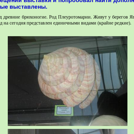
сещении выставки и попробовал найти допо
орые выставлены.
д древние брюхоногие. Р
од Плеуротомарии.
Живут у берегов Я
д на сегодня представлен единичными видами (крайне редкие).