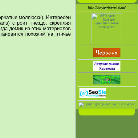
http://biology-travel.at.ua/
орчатые моллюски). Интересен
ians
) строит гнездо, скрепляя
гда домик из этих материалов
становится похожим на птичье