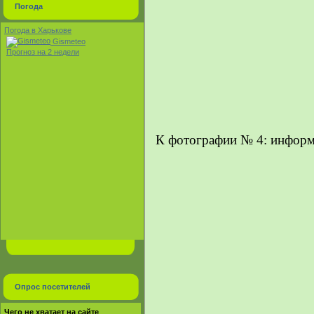
Погода
Погода в Харькове
Gismeteo
Прогноз на 2 недели
К фотографии № 4: информ
Опрос посетителей
Чего не хватает на сайте