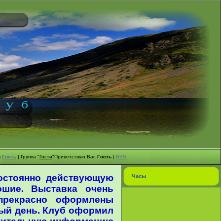
к
Гость
|
Группа
"
Гости
"
Приветствую Вас
Гость
|
RSS
постоянно действующую
Часы
ошие. Выставка очень
 прекрасно оформлены
лый день. Клуб оформил