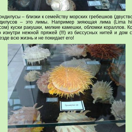
ндилусы – близки к семейству морских гребешков (двуств
ндилусов – это лимы. Например зияющая лима (
Lima
h
ом) куски ракушки, мелкие камешки, обломки кораллов. Ко
 изнутри нежной пряжей (!!!) из биссусных нитей и дом 
езде всю жизнь и не покидает его!