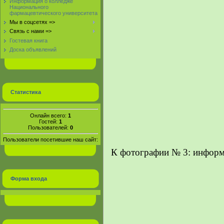
Информация о колледже
Национального
фармацевтического университета
Мы в соцсетях =>
Связь с нами =>
Гостевая книга
Доска объявлений
Статистика
Онлайн всего:
1
Гостей:
1
Пользователей:
0
Пользователи посетившие наш сайт:
К фотографии № 3: инфор
Форма входа