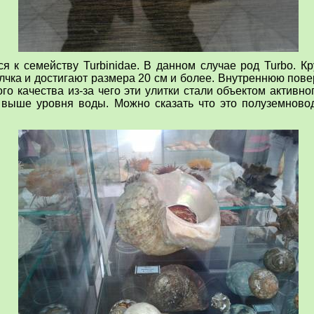
ся к семейству
Turbinidae.
В данном случае род
Turbo
.
Кр
лчка и достигают размера
20 см
и более. Внутреннюю повер
го качества из-за чего эти улитки стали объектом активн
выше уровня воды. Можно сказать что это полуземново