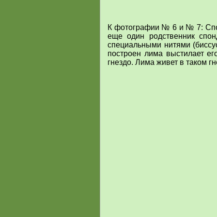
К фотографии № 6 и № 7: Спо
еще один родственник спо
специальными нитями (биссус
построен лима выстилает его
гнездо. Лима живет в таком гн