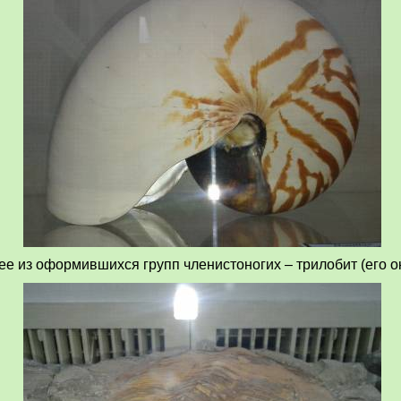
е из оформившихся групп членистоногих – трилобит (его 