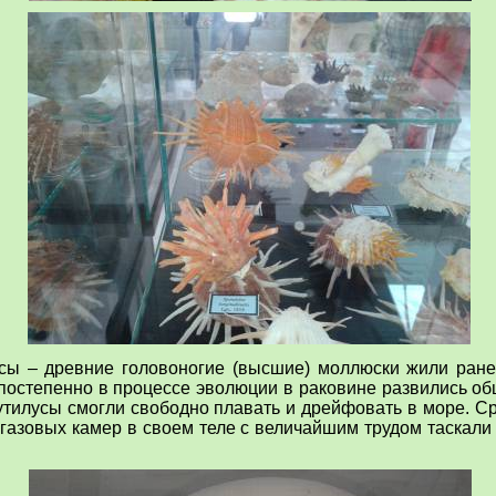
сы – древние головоногие (высшие) моллюски
жили ране
о постепенно в процессе эволюции в раковине развились 
аутилусы смогли свободно плавать и дрейфовать в море. С
 газовых камер в своем теле с величайшим трудом таскали