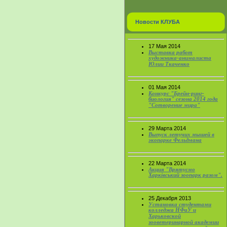
Новости КЛУБА
17 Мая 2014
Выставка работ
художника-анималиста
Юлии Ткаченко
01 Мая 2014
Конкурс "Брейн-ринг-
биология" сезона 2014 года
"Сотворение мира"
29 Марта 2014
Выпуск летучих мышей в
экопарке Фельдмана
22 Марта 2014
Акция "Врятуємо
Харківський зоопарк разом".
25 Декабря 2013
Установка студентами
колледжа НФаУ и
Харьковской
зооветеринарной академии