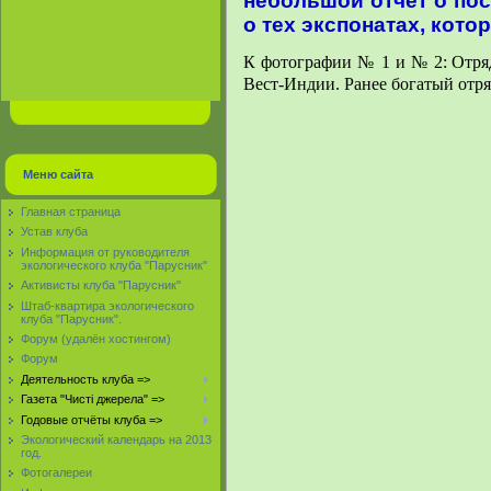
небольшой отчет о по
о тех экспонатах, кот
К фотографии № 1 и № 2:
Отря
Вест-Индии.
Ранее богатый отря
Меню сайта
Главная страница
Устав клуба
Информация от руководителя
экологического клуба "Парусник"
Активисты клуба "Парусник"
Штаб-квартира экологического
клуба "Парусник".
Форум (удалён хостингом)
Форум
Деятельность клуба =>
Газета "Чисті джерела" =>
Годовые отчёты клуба =>
Экологический календарь на 2013
год.
Фотогалереи