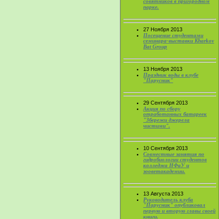
совятников в пригородном
парке.
27 Ноября 2013
Посещение студентами
семинара-выставки Kharkov
Bat Group
13 Ноября 2013
Праздник воды в клубе
"Парусник"
29 Сентября 2013
Акция по сбору
отработанных батареек
"Збережи джерела
чистими".
10 Сентября 2013
Совместные занятия по
гидробиологии студентов
колледжа НФаУ и
зооветакадемии.
13 Августа 2013
Руководитель клуба
"Парусник" опубликовал
первую и вторую главы своей
книги.