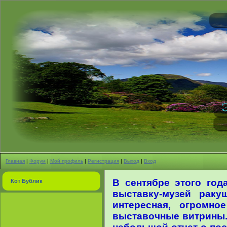
Главная
|
Форум
|
Мой профиль
|
Регистрация
|
Выход
|
Вход
В сентябре этого год
Кот Бублик
выставку-музей раку
интересная, огромно
выставочные витрины. 