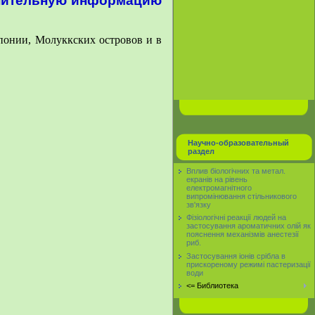
лнительную информацию
понии, Молуккских островов и в
Научно-образовательный
раздел
Вплив біологічних та метал.
екранів на рівень
електромагнітного
випромінювання стільникового
зв'язку
Фізіологічні реакції людей на
застосування ароматичних олій як
пояснення механізмів анестезії
риб.
Застосування іонів срібла в
прискореному режимі пастеризації
води
<= Библиотека