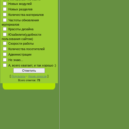
Новых модулей
Новых разделов
Количества материалов
Частоты обновления
материалов
Красоты дизайна
Юзабилити(удобности
пользования сайтом)
Скорости работы
Количества посетителей
Администрации
Не знаю...
А, всего хватает, и так хорошо :)
[
·
]
Результаты
Архив опросов
Всего ответов:
73