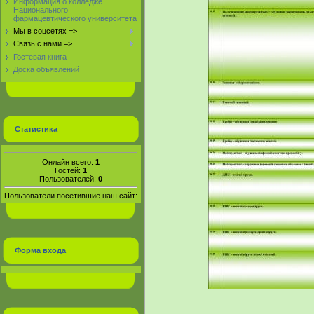
Информация о колледже
Национального
фармацевтического университета
Мы в соцсетях =>
Связь с нами =>
Гостевая книга
Доска объявлений
Статистика
Онлайн всего:
1
Гостей:
1
Пользователей:
0
Пользователи посетившие наш сайт:
Форма входа