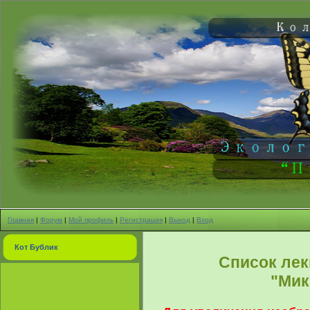
Главная
|
Форум
|
Мой профиль
|
Регистрация
|
Выход
|
Вход
Кот Бублик
Список лек
"Мик