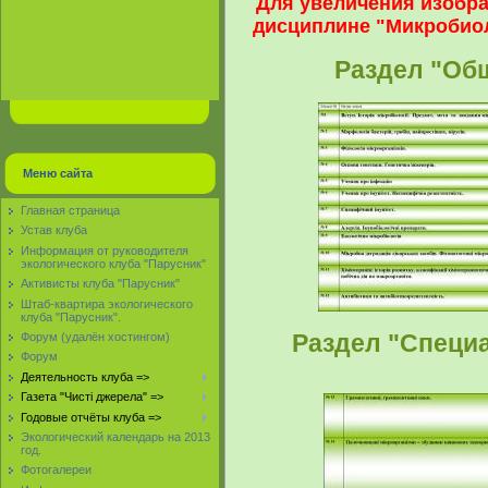
Для увеличения изобра
дисциплине "Микробиол
Раздел "Об
Меню сайта
Главная страница
Устав клуба
Информация от руководителя
экологического клуба "Парусник"
Активисты клуба "Парусник"
Штаб-квартира экологического
клуба "Парусник".
Раздел "Специ
Форум (удалён хостингом)
Форум
Деятельность клуба =>
Газета "Чисті джерела" =>
Годовые отчёты клуба =>
Экологический календарь на 2013
год.
Фотогалереи