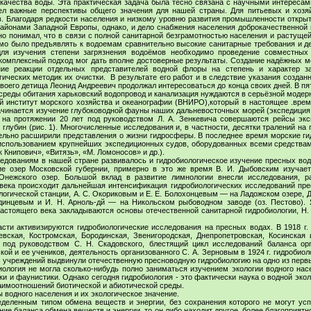
 качества воды. Эта практическая задача была тесно связана с научными интересами
ел важные перспективы общего значения для нашей страны. Для питьевых и хозя
. Благодаря редкости населения и низкому уровню развития промышленности откры
айонами Западной Европы, однако, и дело снабжения населения доброкачественной 
о понимал, что в связи с полной санитарной безграмотностью населения и растущей
имо было предъявлять к водоемам сравнительно высокие санитарные требования и д
для изучения степени загрязнения водоёмов необходимо проведение совместных 
 комплексный подход мог дать вполне достоверные результаты. Создание надёжных м
е реакции отдельных представителей водной флоры на степень и характер за
ческих методик их очистки. В результате его работ и в следствие указания создан
оего детища Леонид Андреевич продолжал интересоваться до конца своих дней. В пят
среды обитания харьковский водопровод и канализация нуждаются в серьёзной модер
й институт морского хозяйства и океанографии (ВНИРО),который в настоящее .вре
начинается изучение глубоководной фауны наших дальневосточных морей (экспедиция,
 на протяжении 20 лет под руководством Л. А. Зенкевича совершаются рейсы экс
глубин (рис. 1). Многочисленные исследования и, в частности, десятки тралений на
ительно расширили представления о жизни гидросферы. В последнее время морские г
использованием крупнейших экспедиционных судов, оборудованных всеми средства
Книпович», «Витязь», «М. Ломоносов» и др.).
дованиям в нашей стране развивалось и гидробиологическое изучение пресных вод.
ие озер Московской губернии, примерно в это же время В. И. Дыбовским изучает
Онежского озер. Большой вклад в развитие лимнологии внесли исследования, р
 века происходит дальнейшая интенсификация гидробиологических исследований пре
огической станции, А. С. Окориковым и Е. Е. Болохонцевым — на Ладожском озере, Д.
динцевым и И. Н. Арноль-дй — на Никольском рыбоводном заводе (оз. Пестово). Я
астоящего века закладываются основы отечественной санитарной гидробиологии, Н
сти активизируются гидробиологические исследования на пресных водах. В 1918 г.
ская, Костромская, Бородинская, Звенигородская, Днепропетровская, Косинская 
под руководством С. Н. Скадовского, блестящий цикл исследований баланса орг
ой и ее учеников, деятельность организованного С. А. Зерновым в 1924 г. гидробиол
х учреждений выдвинули отечественную пресноводную гидробиологию на одно из первы
иология не могла сколько-нибудь полно заниматься изучением экологии водного нас
и и фаунистики. Однако сегодня гидробиология - это фактически наука о водной экол
аимоотношений биотической и абиотической среды.
дного населения и их экологическое значение.
деленным типом обмена веществ и энергии, без сохранения которого не могут усп
ние баланса обмена веществ и энергии, то он либо находит другое, более благоприятн