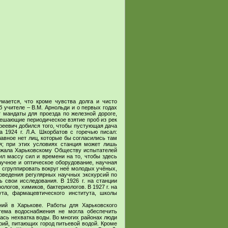
мается, что кроме чувства долга и чисто
учителе – В.М. Арнольди и о первых годах
 мандаты для проезда по железной дороге,
ешающие периодическое взятие проб из рек
реевич добился того, чтобы пустующая дача
 1924 г. Л.А. Шкорбатов с горечью писал:
лавное нет лиц, которые бы согласились там
я; при этих условиях станция может лишь
длежала Харьковскому Обществу испытателей
ил массу сил и времени на то, чтобы здесь
аучное и оптическое оборудование, научная
 сгруппировать вокруг неё молодых учёных,
оведения регулярных научных экскурсий по
 свои исследования. В 1926 г. на станции
ологов, химиков, бактериологов. В 1927 г. на
та, фармацевтического института, школы
ний в Харькове. Работы для Харьковского
тема водоснабжения не могла обеспечить
лась нехватка воды. Во многих районах люди
рий, питающих город питьевой водой. Кроме