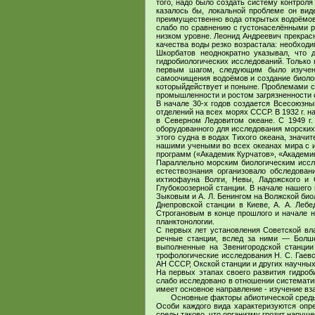
того, надо было создать систему контроля
казалось бы, локальной проблеме он вид
преимущественно вода открытых водоёмов
слабо по сравнению с густонаселёнными р
низком уровне. Леонид Андреевич прекрасн
качества воды резко возрастала: необход
Шкорбатов неоднократно указывал, что 
гидробиологических исследований. Только
первым шагом, следующим было изучени
самоочищения водоёмов и создание биологи
которыйдействует и поныне. Проблемами св
промышленности и ростом загрязненности 
В начале 30-х годов создается Всесоюзны
отделений на всех морях СССР. В 1932 г. 
в Северном Ледовитом океане. С 1949 г.
оборудованного для исследования морских 
этого судна в водах Тихого океана, знач
нашими учеными во всех океанах мира с 
программ («Академик Курчатов», «Академик 
Параллельно морским биологическим иссле
естествознания организовало обследован
ихтиофауна Волги, Невы, Ладожского и 
Глубокоозерной станции. В начале нашего
Зыковым и А. Л. Бенингом на Волжской биол
Днепровской станции в Киеве, А. А. Лебе
Строгановым в конце прошлого и начале н
планктонологии.
С первых лет установления Советской вла
речные станции, вслед за ними — Болшев
выполненные на Звенигородской станции 
трофологические исследования Н. С. Гаевск
АН СССР, Окской станции и других научны
На первых этапах своего развития гидроб
слабо исследовано в отношении систематик
имеет основное направление - изучение вз
Основные факторы абиотической среды во
Особи каждого вида характеризуются опре
среды таково, что организму грозит наруше