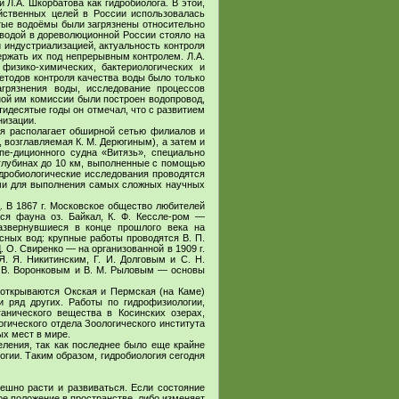
 Л.А. Шкорбатова как гидробиолога. В этой,
йственных целей в России использовалась
тые водоёмы были загрязнены относительно
водой в дореволюционной России стояло на
 индустриализацией, актуальность контроля
ержать их под непрерывным контролем. Л.А.
физико-химических, бактериологических и
етодов контроля качества воды было только
грязнения воды, исследование процессов
ной им комиссии были построен водопровод,
идесятые годы он отмечал, что с развитием
низации.
мя располагает обширной сетью филиалов и
 возглавляемая К. М. Дерюгиным), а затем и
пе-диционного судна «Витязь», специально
 глубинах до 10 км, выполненные с помощью
идробиологические исследования проводятся
ми для выполнения самых сложных научных
 В 1867 г. Московское общество любителей
ся фауна оз. Байкал, К. Ф. Кессле-ром —
азвернувшиеся в конце прошлого века на
сных вод: крупные работы проводятся В. П.
 О. Свиренко — на организованной в 1909 г.
. Я. Никитинским, Г. И. Долговым и С. Н.
. В. Воронковым и В. М. Рыловым — основы
 открываются Окская и Пермская (на Каме)
и ряд других. Работы по гидрофизиологии,
анического вещества в Косинских озерах,
огического отдела Зоологического института
х мест в мире.
еления, так как последнее было еще крайне
огии. Таким образом, гидробиология сегодня
ешно расти и развиваться. Если состояние
ое положение в пространстве, либо изменяет