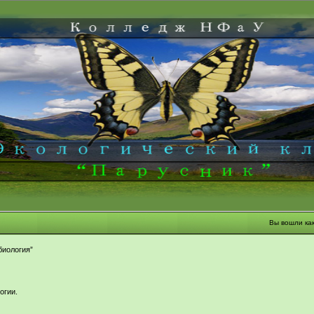
Вы вошли ка
биология”
огии.