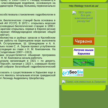
оров). В 1908—1909 гг. Рихард Кольквитц и
и классификацию водоёмов, основанную на
ндикаторов Рихард Кольквиц первоначально
http://biology-travel.at.ua/
особствовала становлению гидробиологии в
их биологических станций была основана в
рей АН УССР). В 1872 г. открылась морская
сноводные биологические станции: в 1890 г.
в Саратове открылась первая в Европе речная
— журнал «Международное обозрение общей
овета»).
ыболовства и рыбных запасов в Каспийском
ские работы на Баренцевом море выполнила
 А. Остроумовым, Ш. Шпиндлером и А. А.
ько позже С. А. Зернов провел углубленное
спедиция во главе с Н. М. Книповичем. На
 Солдатовым (1907—1913).
ками осуществляется обширная программа
 Н. М. Книповича начала работать
грала организация в 1921 г. по декрету,
ерсей», начиная с 1923 г., совершил более
ий собрали богатейший гидробиологический
 сказать о существовании в Харькове еще в
 что явилось печальным итогом гражданской
жит Леониду Андреевичу Шкорбатову.