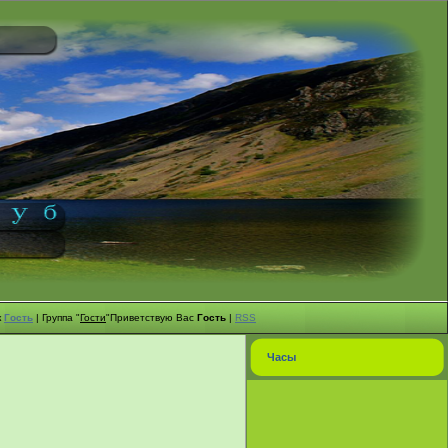
к
Гость
|
Группа
"
Гости
"
Приветствую Вас
Гость
|
RSS
Часы