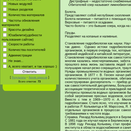
Дистрофные – недостаточно снабженные --
Новых модулей
Обитателей озер называют лимнобионта
Новых разделов
Болота.
Количества материалов
Представляют собой неглубокие скопления
Болота низинные – питаются с помощью гр
Частоты обновления
Верховые – питаются осадками.
материалов
Часто болота – это бывшие озера, когда на
Красоты дизайна
Пруды.
Юзабилити(удобности
Разделяют на копаные и наливные.
пользования сайтом)
Становление гидробиологии как науки. Науч
Скорости работы
так давно. Однако истоки гидробиологи
Количества посетителей
организмов, в первую очередь тех, которы
древней индийской и китайской литературе,
Администрации
Становление гидробиологии как самостояте
Не знаю...
многим казались неисчерпаемыми, забота 
прошлого века жизнь заставила людей от
А, всего хватает, и так хорошо :)
полушарик начал резко сокращаться, трау
Нужды промышленности водных организмов
организмов. В 1877 г. В. Гензен начал р
[
·
]
Результаты
Архив опросов
количественного учета организмов, обитаю
Всего ответов:
73
сконструирован дночерпателъ — прибор дл
как самостоятельной дисциплины, Большое 
ассоциации теоретической и прикладной ли
Интересы промысла водных организмов был
собой загрязнение пресных водоемов, осо
Вместе с тем в 1969—1970 гг. А. Мюлл
гидробионтами. Стало ясно, что изучение 
в работах Р. Кольквитца и М. Марссона, Я. 
отдельных организмов в процессах самоо
требованиями к чистоте воды.
Справка. Рихард Кольквиц родился в Берлин
С 1881 года он изучал науки в Берлинском
В 1898 году Рихард Кольквиц стал профе
института в области водоснабжения и сани