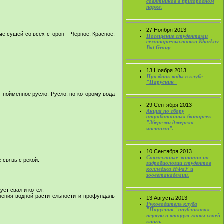
совятников в пригородном
парке.
27 Ноября 2013
е сушей со всех сторон – Черное, Красное,
Посещение студентами
семинара-выставки Kharkov
Bat Group
13 Ноября 2013
Праздник воды в клубе
"Парусник"
 пойменное русло. Русло, по которому вода
29 Сентября 2013
Акция по сбору
отработанных батареек
"Збережи джерела
чистими".
10 Сентября 2013
Совместные занятия по
связь с рекой.
гидробиологии студентов
колледжа НФаУ и
зооветакадемии.
ет свал и котел.
нения водной растительности и профундаль
13 Августа 2013
Руководитель клуба
"Парусник" опубликовал
первую и вторую главы своей
книги.