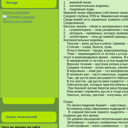
1. мировой океан.
Погода
2. континентальные водоемы.
3. подземные воды.
Погода в Харькове
Мировой океан образован собственно оке
Средняя глубина 3760 м, Марианская впади
Gismeteo
Среди морей есть окраинные (широко сооб
Прогноз на 2 недели
Средиземное).
Бенталь океана – область материкового пла
1. супралитораль – зона увлажнения с по
2. литораль – прибрежье, которое заливаю
3. сублитораль – зона до нижней границы
Континентальные водоемы.
Текучие – реки, ручьи и ключи. (пример –
Стоячие – озера, болота, лужи.
Искусственные – пруды, водохранилища, в
Реки – перемещаются от истока к устью по
течет в межпаводковое время – межень. В
В направление от истока к устью выделяют
Верхнее течение – крутизна уклона и высо
Среднее течение – уклон меньше, увеличи
В верховьях – ложе рек – это материнская
В низовьях рек – часто наносные, седиме
Там, где русло реки расширяется образуе
В тех местах, где русло реки сужается – 
Обитатели рек, которые приспособлены ж
При боковой эрозии берегов река блуждае
Река может спрямлять русло и тогда отшн
Закосья, затоны, протоки – излучины, кот
Озера.
По происхождению бывают – карстовые, э
Котловина озера образована подводной те
В озерной бентали принято выделять – л
(озерное дно без жизни).
Опрос посетителей
По уровню насыщения питательными веще
Эвтрофные – хорошо снабженные питатель
Олиготрофные – мало снабженные ---- (ра
Чего не хватает на сайте