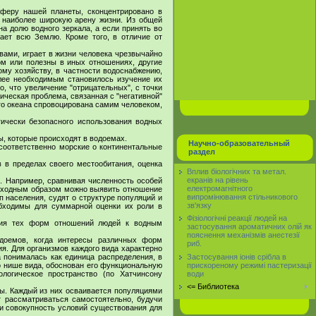
сферу нашей планеты, сконцентрировано в
 наиболее широкую арену жизни. Из общей
на долю водного зеркала, а если принять во
ает всю Землю. Кроме того, в отличие от
вами, играет в жизни человека чрезвычайно
м или полезны в иных отношениях, другие
му хозяйству, в частности водоснабжению,
лее необходимым становилось изучение их
, что увеличение "отрицательных", с точки
ическая проблема, связанная с "негативной"
ого океана спровоцирована самим человеком,
гически безопасного использования водных
, которые происходят в водоемах.
Научно-образовательный
соответственно морские о континентальные
раздел
 в пределах своего местообитания, оценка
Вплив біологічних та метал.
екранів на рівень
и. Например, сравнивая численность особей
електромагнітного
е; сходным образом можно выявить отношение
випромінювання стільникового
 населения, судят о структуре популяций и
зв'язку
обходимы для суммарной оценки их роли в
Фізіологічні реакції людей на
ения тех форм отношений людей к водным
застосування ароматичних олій як
пояснення механізмів анестезії
одоемов, когда интересы различных форм
риб.
я. Для организмов каждого вида характерно
Застосування іонів срібла в
 понималась как единица распределения, в
прискореному режимі пастеризації
 о нише вида, обоснован его функциональную
води
логическое пространство (по Хатчинсону
<= Библиотека
пы. Каждый из них осваивается популяциями
т рассматриваться самостоятельно, будучи
 и совокупность условий существования для