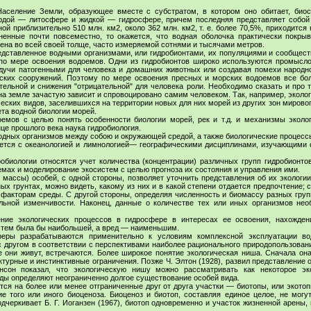
Население Земли, образующее вместе с субстратом, в котором оно обитает, био
рдой — литосфере и жидкой — гидросфере, причем последняя представляет собой
й приблизительно 510 млн. км2, около 362 млн. км2, т. е. более 70,5%, приходится 
енные почти повсеместно, то окажется, что водная оболочка практически покрыв
на во всей своей толще, часто измеряемой сотнями и тысячами метров.
едставленное водными организмами, или гидробионтами, их популяциями и сообщест
о мере освоения водоемов. Одни из гидробионтов широко используются промысло
удучи патогенными для человека и домашних животных или создавая помехи народно
еских сооружений. Поэтому по мере освоения пресных и морских водоемов все бо
льной и снижения "отрицательной" для человека роли. Необходимо сказать и про то
на земле зачастую зависит и спровоцировано самим человеком. Так, например, эколог
ческих видов, заселившихся на территории новых для них морей из других зон миров
та водной биологии морей.
оемов с целью понять особенности биологии морей, рек и т.д. и механизмы эколо
це прошлого века наука гидробиология.
одных организмов между собою и окружающей средой, а также биологические процессы
ается с океанологией и лимнологией— географическими дисциплинами, изучающими 
биологии относятся учет количества (концентрации) различных групп гидробионтов
емах и моделирование экосистем с целью прогноза их состояния и управления ими.
массы) особей, с одной стороны, позволяет уточнить представления об их экологи
зных грунтах, можно видеть, какому из них и в какой степени отдается предпочтени
 факторам среды. С другой стороны, определяя численность и биомассу разных групп
альной изменчивости. Наконец, данные о количестве тех или иных организмов не
ение экологических процессов в гидросфере в интересах ее освоения, нахожд
истем была бы наибольшей, а вред — наименьшим.
феры разрабатываются применительно к условиям комплексной эксплуатации в
 другом в соответствии с перспективами наиболее рационального природопользовани
 они живут, встречаются. Более широкое понятие экологическая ниша. Сначала она
ктурные и инстинктивные ограничения. Позже Ч. Элтон (1928), развил представление
нсон показал, что экологическую нишу можно рассматривать как некоторое эко
еды определяют неограниченно долгое существование особей вида.
тся на более или менее отграниченные друг от друга участки — биотопы, или экото
 того или иного биоценоза. Биоценоз и биотоп, составляя единое целое, не могу
черкивает Б. Г. Иоганзен (1967), биотоп одновременно и участок жизненной арены,