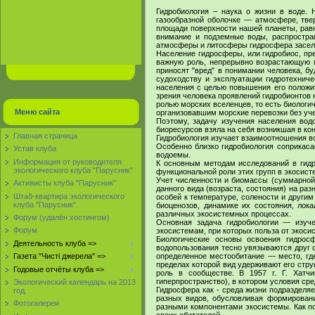
Гидробиология – наука о жизни в воде. 
газообразной оболочке — атмосфере, тве
площади поверхности нашей планеты, равно
внимание и подземные воды, распростран
атмосферы и литосферы гидросфера заселе
Население гидросферы, или гидробиос, пр
важную роль, непрерывно возрастающую п
приносят "вред" в понимании человека, б
судоходству и эксплуатации гидротехнич
населения с целью повышения его положите
зрения человека проявлений гидробионтов 
ролью морских вселенцев, то есть биологи
Меню сайта
организовавшим морские перевозки без уче
Поэтому, задачу изучения населения вод
биоресурсов взяла на себя возникшая в кон
Главная страница
Гидробиология изучает взаимоотношения в
Особенно близко гидробиология соприкас
Устав клуба
водоемы.
Информация от руководителя
К основным методам исследований в гидро
экологического клуба "Парусник"
функциональной роли этих групп в экосист
Учет численности и биомассы (суммарной 
Активисты клуба "Парусник"
данного вида (возраста, состояния) на ра
Штаб-квартира экологического
особей к температуре, солености и другим
клуба "Парусник".
биоценозов, динамике их состояния, лок
различных экосистемных процессах.
Форум (удалён хостингом)
Основная задача гидробиологии — изуч
Форум
экосистемам, при которых польза от экос
Биологические основы освоения гидрос
Деятельность клуба =>
водопользования тесно увязываются друг с
определенное местообитание — место, где
Газета "Чисті джерела" =>
пределах которой вид удерживают его стру
Годовые отчёты клуба =>
роль в сообществе. В 1957 г. Г. Хатчи
гиперпространство), в котором условия ср
Экологический календарь на 2013
Гидросфера как - среда жизни подразделяе
год.
разных видов, обусловливая формирование
Фотогалереи
разными компонентами экосистемы. Как под