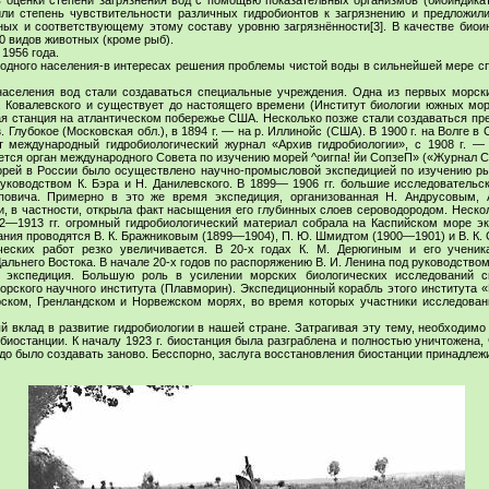
 оценки степени загрязнения вод с помощью показательных организмов (биоиндикат
и степень чувствительности различных гидробионтов к загрязнению и предложил
ых и соответствующему этому составу уровню загрязнённости[3]. В качестве биои
0 видов животных (кроме рыб).
1956 года.
одного населения-в интересах решения проблемы чистой воды в сильнейшей мере сп
 населения вод стали создаваться специальные учреждения. Одна из первых морск
О. Ковалевского и существует до настоящего времени (Институт биологии южных мо
ая станция на атлантическом побережье США. Несколько позже стали создаваться пре
з. Глубокое (Московская обл.), в 1894 г. — на р. Иллинойс (США). В 1900 г. на Волге 
ит международный гидробиологический журнал «Архив гидробиологии», с 1908 г. 
дается орган международного Совета по изучению морей ^оигпа! йи СопзеП» («Журнал С
орей в России было осуществлено научно-промысловой экспедицией по изучению р
руководством К. Бэра и Н. Данилевского. В 1899— 1906 гг. большие исследователь
повича. Примерно в это же время экспедиция, организованная Н. Андрусовым,
, в частности, открыла факт насыщения его глубинных слоев сероводородом. Нескол
2—1913 гг. огромный гидробиологический материал собрала на Каспийском море эк
ния проводятся В. К. Бражниковым (1899—1904), П. Ю. Шмидтом (1900—1901) и В. К.
ческих работ резко увеличивается. В 20-х годах К. М. Дерюгиным и его учени
альнего Востока. В начале 20-х годов по распоряжению В. И. Ленина под руководством
 экспедиция. Большую роль в усилении морских биологических исследований сы
рского научного института (Плавморин). Экспедиционный корабль этого института «П
рском, Гренландском и Норвежском морях, во время которых участники исследован
й вклад в развитие гидробиологии в нашей стране. Затрагивая эту тему, необходимо
биостанции. К началу 1923 г. биостанция была разграблена и полностью уничтожена,
адо было создавать заново. Бесспорно, заслуга восстановления биостанции принадле