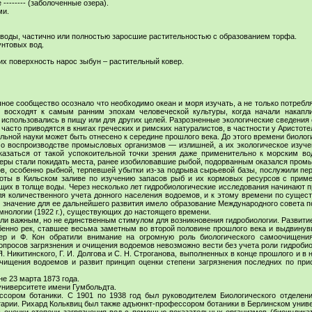
------ (заболоченные озера).
ми.
 воды, частично или полностью заросшие растительностью с образованием торфа.
унтовых вод.
 их поверхность нарос зыбун – растительный ковер.
ное сообщество осознало что необходимо океан и моря изучать, а не только потреблят
и восходят к самым ранним эпохам человеческой культуры, когда начали накапл
е использовались в пищу или для других целей. Разрозненные экологические сведения
 часто приводятся в книгах греческих и римских натуралистов, в частности у Аристоте
льной науки может быть отнесено к середине прошлого века. До этого времени биоло
о воспроизводстве промысловых организмов — излишней, а их экологическое изуче
казаться от такой успокоительной точки зрения даже применительно к морским в
леры стали покидать места, ранее изобиловавшие рыбой, подорванным оказался промы
, особенно рыбной, терпевшей убытки из-за подрыва сырьевой базы, послужили п
аботы в Кильском заливе по изучению запасов рыб и их кормовых ресурсов с прим
щих в толще воды. Через несколько лет гидробиологические исследования начинают пр
я количественного учета донного населения водоемов, и к этому времени по сущес
значение для ее дальнейшего развития имело образование Международного совета по
мнологии (1922 г.), существующих до настоящего времени.
и важным, но не единственным стимулом для возникновения гидробиологии. Развити
бенно рек, ставшее весьма заметным во второй половине прошлого века и выдвинув
ер и Ф. Кон обратили внимание на огромную роль биологического самоочищени
вопросов загрязнения и очищения водоемов невозможно вести без учета роли гидробио
Я. Никитинского, Г. И. Долгова и С. Н. Строганова, выполненных в конце прошлого и в
чищения водоемов и развит принцип оценки степени загрязнения последних по при
е 23 марта 1873 года.
 университете имени Гумбольдта.
ссором ботаники. С 1901 по 1938 год был руководителем Биологического отделен
тарии. Рихард Кольквиц был также адъюнкт-профессором ботаники в Берлинском унив