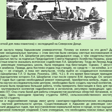
 сеткой для лова планктона) с экспедицией на Северском Донце.
я заслуга перед Харьковским университетом. Почему он взялся за это дело? Ду
ие эмоциональные причины: с этим местом были связаны светлые воспоминания об 
дцатых годов Л.А. Шкорбатов регулярно наведывался сюда, о чём свидетельствуют
рытые листы за подписью Председателя Совета Народного Хозяйства Украины, разр
тные власти оказывать всяческое содействие Л.А. Шкорбатову. Тогда же Леонид Анд
е революции помещалась школа, была передана под биостанцию. Однако, 7 августа
 анабиоза. Правда, дача Костенко отдана под станцию, но средств — ни копейки, а г
ны — не станция, и пока нет импульсов, чтобы выйти из создавшегося положени
 (Шкорбатова Т.Л. О былом. Рукопись. 1991. Ч.2.). В это время биостанция прина
редседателем которого Л.А. Шкорбатов стал после смерти В.М. Арнольди. Он затрат
27 годов был сделан необходимый ремонт помещений, приобретена мебель, лодки, н
ала научно-исследовательским центром, необходимо было создать научный коллектив,
ачала была проделана большая работа, чтобы превратить биостанцию в базу для пр
группировался коллектив гидробиологов и ихтиологов, регулярно проводящих здесь
ловек /37/. Она стала базой для работы специалистов различных областей: ботаников, зо
оды. Здесь проходили практику студенты ХИНО, сельскохозяйственного институ
шло 53 студента.
ки и водоснабжения города имел центр санитарно-гидробиологических исследова
 научной деятельности центра. Существовавшая в Харькове до революции сис
ачале двадцатых годов, при восстановлении нормальной жизни в городе, остро ощуща
причиной появления эпидемий. Стало очевидным, что необходимы поиски новых арте