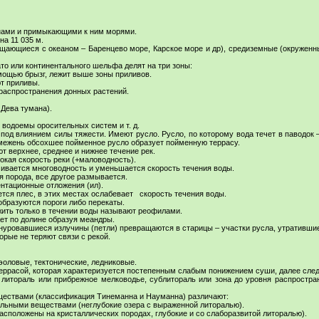
анами и примыкающими к ним морями.
на 11 035 м.
щающиеся с океаном – Баренцево море, Карское море и др), средиземные (окруженны
то или континентального шельфа делят на три зоны:
мощью брызг, лежит выше зоны приливов.
т приливы.
 распространения донных растений.
 Дева тумана).
одоемы оросительных систем и т. д.
д влиянием силы тяжести. Имеют русло. Русло, по которому вода течет в паводок –
 межень обсохшее пойменное русло образует пойменную террасу.
 верхнее, среднее и нижнее течение рек.
кая скорость реки (+маловодность).
вается многоводность и уменьшается скорость течения воды.
 порода, все другое размывается.
нтационные отложения (ил).
тся плес, в этих местах ослабевает скорость течения воды.
образуются пороги либо перекаты.
ить только в течении воды называют реофилами.
т по долине образуя меандры.
уровавшиеся излучины (петли) превращаются в старицы – участки русла, утратившие 
орые не теряют связи с рекой.
оловые, тектонические, ледниковые.
ррасой, которая характеризуется постепенным слабым понижением суши, далее следу
итораль или прибрежное мелководье, сублитораль или зона до уровня распростра
ствами (классификация Тинеманна и Науманна) различают:
ными веществами (неглубокие озера с выраженной литоралью).
сположены на кристаллических породах, глубокие и со слаборазвитой литоралью).