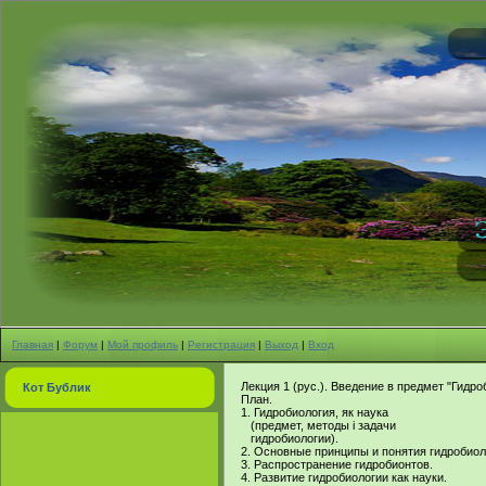
Главная
|
Форум
|
Мой профиль
|
Регистрация
|
Выход
|
Вход
Лекция 1 (рус.). Введение в предмет "Гидро
Кот Бублик
План.
1. Гидробиология, як наука
(предмет, методы і задачи
гидробиологии).
2. Основные принципы и понятия гидробиол
3. Распространение гидробионтов.
4. Развитие гидробиологии как науки.