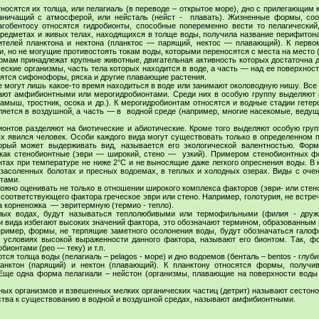
осятся их толща, или пелагиаль (в переводе – открытое море), дно с прилегающим к
раничащий с атмосферой, или нейсталь (нейст - плавать). Жизненные формы, со
агобентосу относятся гидробионты, способные попеременно вести то пелагический
редметах и живых телах, находящихся в толще воды, получила название перифитона
ителей планктона и нектона (планктос — парящий, нектос — плавающий). К перво
 но не могущие противостоять токам воды, которыми переносятся с места на место (
рмам принадлежат крупные животные, двигательная активность которых достаточна 
ские организмы, часть тела которых находится в воде, а часть — над ее поверхност
сятся сифонофоры, ряска и другие плавающие растения.
е могут лишь какое-то время находиться в воде или занимают околоводную нишу. Все
вают амфибионтными или мерогидробионтами. Среди них в особую группу выделяют 
камыш, тростник, осока и др.). К мерогидробионтам относятся и водные стадии гете
ляется в воздушной, а часть — в водной среде (например, многие насекомые, веду
ионтов разделяют на биотические и абиотические. Кроме того выделяют особую гру
х явился человек. Особи каждого вида могут существовать только в определенном 
торый может выдерживать вид, называется его экологической валентностью. Фор
 как стенобионтные (эври — широкий, стено — узкий). Примером стенобионтных ф
тах при температуре не ниже 2°С и не выносящие даже легкого опреснения воды. В 
, засоленных болотах и пресных водоемах, в теплых и холодных озерах. Виды с оче
тами.
ожно оценивать не только в отношении широкого комплекса факторов (эври- или стен
ю соответствующего фактора греческое эври или стено. Например, голотурия, не встр
а корненожка — эвритермную (термио - тепло).
ых водах, будут называться теплолюбивыми или термофильными (филия - друж
 вида избегают высоких значений фактора, это обозначают термином, образованным 
ример, формы, не терпящие заметного осолонения воды, будут обозначаться галоф
 условиях высокой выраженности данного фактора, называют его бионтом. Так, 
ионтами (рео — теку) и т.п.
 толща воды (пелагиаль – pelagos - море) и дно водоемов (бенталь – bentos - глуби
анктон (парящий) и нектон (плавающий). К планктону относятся формы, получи
) Еще одна форма пелагиали – нейстон (организмы, плавающие на поверхности вод
ных организмов и взвешенных мелких органических частиц (детрит) называют сестоно
тва к существованию в водной и воздушной средах, называют амфибионтными.