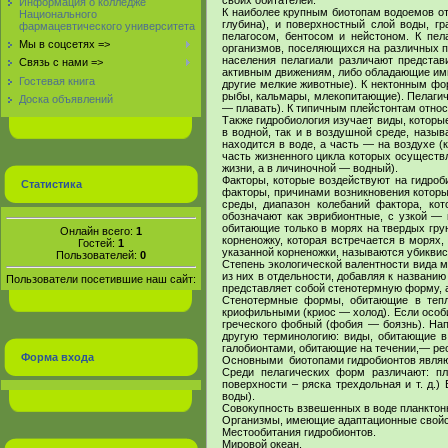
своих обитателей.
Информация о колледже
К наиболее крупным биотопам водоемов отн
Национального
глубина), и поверхностный слой воды, г
фармацевтического университета
пелагосом, бентосом и нейстоном. К пел
Мы в соцсетях =>
организмов, поселяющихся на различных п
населения пелагиали различают представ
Связь с нами =>
активным движениям, либо обладающие ими,
Гостевая книга
другие мелкие животные). К нектонным фо
рыбы, кальмары, млекопитающие). Пелагиче
Доска объявлений
— плавать). К типичным плейстонтам отно
Также гидробиология изучает виды, которы
в водной, так и в воздушной среде, назы
находится в воде, а часть — на воздухе (
часть жизненного цикла которых осуществ
жизни, а в личиночной — водный).
Факторы, которые воздействуют на гидроб
Статистика
факторы, причинами возникновения которы
среды, диапазон колебаний фактора, ко
обозначают как эврибионтные, с узкой —
обитающие только в морях на твердых грун
Онлайн всего:
1
корненожку, которая встречается в морях
Гостей:
1
указанной корненожки, называются убиквис
Пользователей:
0
Степень экологической валентности вида м
из них в отдельности, добавляя к названи
Пользователи посетившие наш сайт:
представляет собой стенотермную форму, 
Стенотермные формы, обитающие в тепл
криофильными (криос — холод). Если особи
греческого фобный (фобия — боязнь). Нап
другую терминологию: виды, обитающие в
галобионтами, обитающие на течении,— реоб
Форма входа
Основными биотопами гидробионтов являются
Среди пелагических форм различают: пл
поверхности – ряска трехдольная и т. д.
воды).
Совокупность взвешенных в воде планктон
Организмы, имеющие адаптационные свойс
Местообитания гидробионтов.
Мировой океан.