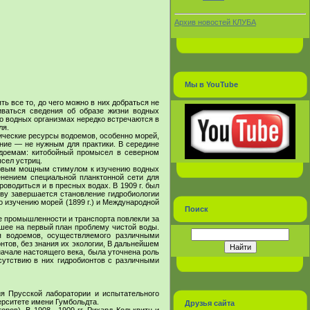
Архив новостей КЛУБА
Мы в YouTube
ь все то, до чего можно в них добраться не
иваться сведения об образе жизни водных
 о водных организмах нередко встречаются в
ля.
гические ресурсы водоемов, особенно морей,
ние — не нужным для практики. В середине
одоемам: китобойный промысел в северном
сел устриц.
ервым мощным стимулом к изучению водных
енением специальной планктонной сети для
оводиться и в пресных водах. В 1909 г. был
тву завершается становление гидробиологии
 изучению морей (1899 г.) и Международной
Поиск
е промышленности и транспорта повлекли за
шее на первый план проблему чистой воды.
я водоемов, осуществляемого различными
нтов, без знания их экологии, В дальнейшем
 начале настоящего века, была уточнена роль
сутствию в них гидробионтов с различными
ия Прусской лаборатории и испытательного
ерситете имени Гумбольдта.
Друзья сайта