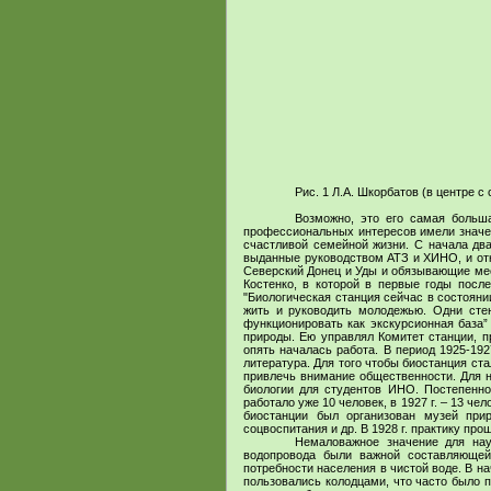
Рис. 1 Л.А. Шкорбатов (в центре с
Возможно, это его самая больша
профессиональных интересов имели значен
счастливой семейной жизни. С начала два
выданные руководством АТЗ и ХИНО, и отк
Северский Донец и Уды и обязывающие мес
Костенко, в которой в первые годы посл
"Биологическая станция сейчас в состоянии
жить и руководить молодежью. Одни сте
функционировать как экскурсионная база”
природы. Ею управлял Комитет станции, п
опять началась работа. В период 1925-19
литература. Для того чтобы биостанция ст
привлечь внимание общественности. Для н
биологии для студентов ИНО. Постепенно 
работало уже 10 человек, в 1927 г. – 13 че
биостанции был организован музей прир
соцвоспитания и др. В 1928 г. практику про
Немаловажное значение для нау
водопровода были важной составляющей
потребности населения в чистой воде. В н
пользовались колодцами, что часто было 