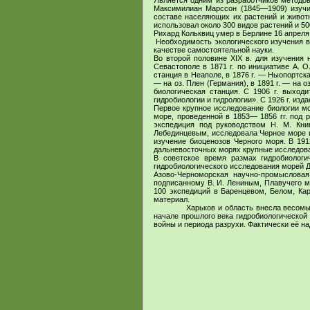
Является одним из разработчиков методов
Максимилиан Марссон (1845—1909) изучил
составе населяющих их растений и животн
использовал около 300 видов растений и 50
Рихард Кольквиц умер в Берлине 16 апреля 
Необходимость экологического изучения в
качестве самостоятельной науки.
Во второй половине XIX в. для изучения
Севастополе в 1871 г. по инициативе А. 
станция в Неаполе, в 1876 г. — Ныопортск
— на оз. Плен (Германия), в 1891 г. — на о
биологическая станция. С 1906 г. выход
гидробиологии и гидрологии». С 1926 г. из
Первое крупное исследование биологии м
море, проведенной в 1853— 1856 гг. под 
экспедиция под руководством Н. М. Кни
Лебединцевым, исследовала Черное море и
изучение биоценозов Черного моря. В 191
дальневосточных морях крупные исследова
В советское время размах гидробиологи
гидробиологического исследования морей Д
Азово-Черноморская научно-промысловая
подписанному В. И. Лениным, Плавучего мо
100 экспедиций в Баренцевом, Белом, Ка
материал.
Харьков и область внесла весомы
начале прошлого века гидробиологической 
войны и периода разрухи. Фактически её н