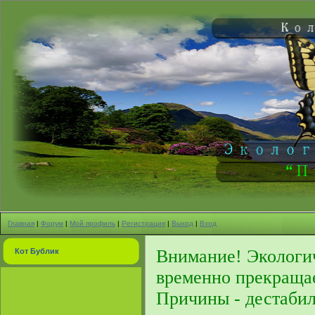
Главная
|
Форум
|
Мой профиль
|
Регистрация
|
Выход
|
Вход
Внимание! Экологи
Кот Бублик
временно прекращае
Причины - дестабил