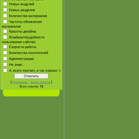
Новых модулей
Новых разделов
Количества материалов
Частоты обновления
материалов
Красоты дизайна
Юзабилити(удобности
пользования сайтом)
Скорости работы
Количества посетителей
Администрации
Не знаю...
А, всего хватает, и так хорошо :)
[
·
]
Результаты
Архив опросов
Всего ответов:
73