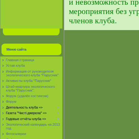
и невозможность пр
мероприятия без уг
членов клуба.
Меню сайта
Главная страница
Устав клуба
Информация от руководителя
экологического клуба "Парусник"
Активисты клуба "Парусник"
Штаб-квартира экологического
клуба "Парусник".
Форум (удалён хостингом)
Форум
Деятельность клуба =>
Газета "Чисті джерела" =>
Годовые отчёты клуба =>
Экологический календарь на 2013
год.
Фотогалереи