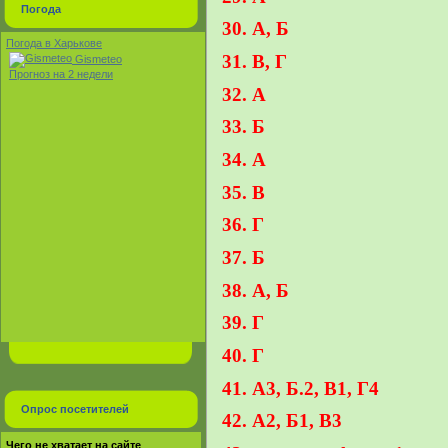
Погода
30. А, Б
Погода в Харькове
31. В, Г
Gismeteo
Прогноз на 2 недели
32. А
33. Б
34. А
35. В
36. Г
37. Б
38. А, Б
39. Г
40. Г
41. А3, Б.2, В1, Г4
Опрос посетителей
42. А2, Б1, В3
Чего не хватает на сайте