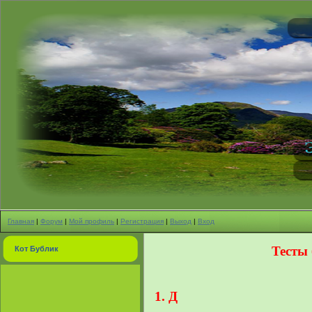
Главная
|
Форум
|
Мой профиль
|
Регистрация
|
Выход
|
Вход
Тесты 
Кот Бублик
1. Д