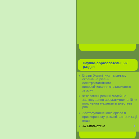
Научно-образовательный
раздел
Вплив біологічних та метал.
екранів на рівень
електромагнітного
випромінювання стільникового
зв'язку
Фізіологічні реакції людей на
застосування ароматичних олій як
пояснення механізмів анестезії
риб.
Застосування іонів срібла в
прискореному режимі пастеризації
води
<= Библиотека