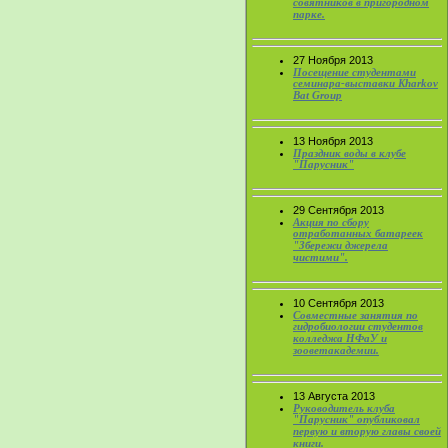
совятников в пригородном
парке.
27 Ноября 2013
Посещение студентами
семинара-выставки Kharkov
Bat Group
13 Ноября 2013
Праздник воды в клубе
"Парусник"
29 Сентября 2013
Акция по сбору
отработанных батареек
"Збережи джерела
чистими".
10 Сентября 2013
Совместные занятия по
гидробиологии студентов
колледжа НФаУ и
зооветакадемии.
13 Августа 2013
Руководитель клуба
"Парусник" опубликовал
первую и вторую главы своей
книги.