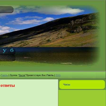
к
Гость
|
Группа
"
Гости
"
Приветствую Вас
Гость
|
RSS
 ответы
Часы