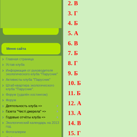
2. В
3. Г
4. Б
5. А
6. В
Меню сайта
7. Б
Главная страница
8. Г
Устав клуба
Информация от руководителя
9. Б
экологического клуба "Парусник"
Активисты клуба "Парусник"
10. Б
Штаб-квартира экологического
клуба "Парусник".
11. Б
Форум (удалён хостингом)
Форум
12. А
Деятельность клуба =>
Газета "Чисті джерела" =>
13. А
Годовые отчёты клуба =>
14. В
Экологический календарь на 2013
год.
15. Г
Фотогалереи