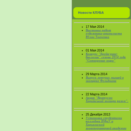
Новости КЛУБА
17 Мая 2014
Выставка работ
художника-анималиста
Юлии Ткаченко
01 Мая 2014
Конкурс "Брейн-ринг-
биология" сезона 2014 года
"Сотворение мира"
29 Марта 2014
Выпуск летучих мышей в
экопарке Фельдмана
22 Марта 2014
Акция "Врятуємо
Харківський зоопарк разом".
25 Декабря 2013
Установка студентами
колледжа НФаУ и
Харьковской
зооветеринарной академии