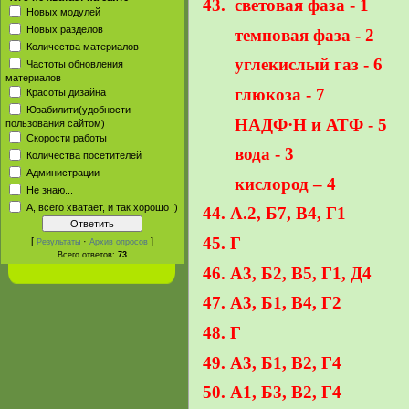
43.
световая фаза - 1
Новых модулей
Новых разделов
темновая фаза - 2
Количества материалов
углекислый газ - 6
Частоты обновления
материалов
глюкоза - 7
Красоты дизайна
Юзабилити(удобности
НАДФ·H и АТФ - 5
пользования сайтом)
Скорости работы
вода - 3
Количества посетителей
Администрации
кислород – 4
Не знаю...
А, всего хватает, и так хорошо :)
44. А.2, Б7, В4, Г1
45. Г
[
·
]
Результаты
Архив опросов
Всего ответов:
73
46. А3, Б2, В5, Г1, Д4
47. А3, Б1, В4, Г2
48. Г
49. А3, Б1, В2, Г4
50. А1, Б3, В2, Г4