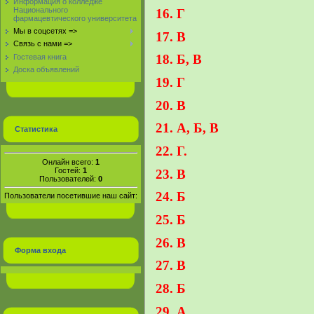
Информация о колледже
Национального
16. Г
фармацевтического университета
Мы в соцсетях =>
17. В
Связь с нами =>
18. Б, В
Гостевая книга
Доска объявлений
19. Г
20. В
21. А, Б, В
Статистика
22. Г.
Онлайн всего:
1
Гостей:
1
23. В
Пользователей:
0
24. Б
Пользователи посетившие наш сайт:
25. Б
26. В
Форма входа
27. В
28. Б
29. А