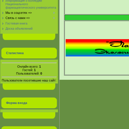
Информация о колледже
Национального
фармацевтического университета
Мы в соцсетях =>
Связь с нами =>
Гостевая книга
Доска объявлений
Статистика
Онлайн всего:
1
Гостей:
1
Пользователей:
0
Пользователи посетившие наш сайт:
Форма входа