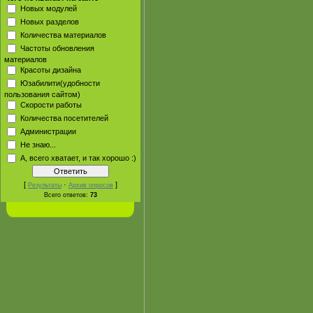
Новых модулей
Новых разделов
Количества материалов
Частоты обновления
материалов
Красоты дизайна
Юзабилити(удобности
пользования сайтом)
Скорости работы
Количества посетителей
Администрации
Не знаю...
А, всего хватает, и так хорошо :)
[
·
]
Результаты
Архив опросов
Всего ответов:
73