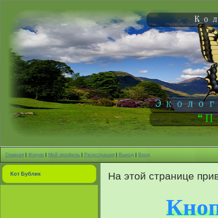
Главная
|
Форум
|
Мой профиль
|
Регистрация
|
Выход
|
Вход
На этой странице при
Кот Бублик
Кноп