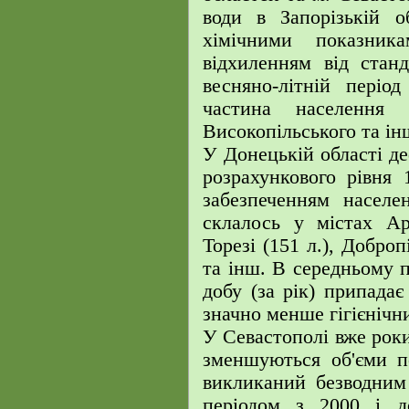
води в Запорізькій о
хімічними показник
відхиленням від стан
весняно-літній періо
частина населення Бі
Високопільського та ін
У Донецькій області де
розрахункового рівня
забезпеченням населе
склалось у містах Ар
Торезі (151 л.), Доброп
та інш. В середньому п
добу (за рік) припадає 
значно менше гігієнічн
У Севастополі вже роки
зменшуються об'єми п
викликаний безводним
періодом з 2000 і д