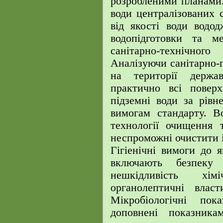
розробленими планами. 
води централізованих 
від якості води водод
водопідготовки та м
санітарно-технічног
Аналізуючи санітарно-г
на території держа
практично всі поверх
підземні води за рівн
вимогам стандарту. В
технології очищення 
неспроможні очистити і
Гігіенічні вимоги до
включають безпеку 
нешкідливість хім
органолептичні власт
Мікробіологічні по
доповнені показника