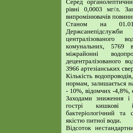
Серед органолептични
рівні 0,0003 мг/л. З
випромінювачів повинна
Станом на 01.01
Держсанепідслужби
централізованого в
комунальних, 5769 в
міжрайонні водо
децентралізованого во
3966 артезіанських све
Кількість водопроводів
нормам, залишається на
- 10%, відомчих -4,8%, 
Заходами зниження і 
гострі кишкові і
бактеріологічний та 
якістю питної води.
Відсоток нестандартн