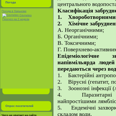
Погода
центрального водопоста
Класифікація забрудн
Погода в Харькове
Gismeteo
1. Хвороботворними 
Прогноз на 2 недели
2. Хімічне забруднен
А. Неорганічними;
Б. Органічними;
В. Токсичними;
Г. Поверхнево-активни
Епідеміологічне
напівмільярда людей
передаються через вод
1. Бактерійні антропон
2. Вірусні (гепатит, по
3. Зоонозні інфекції (
4. Паразитарні за
найпростішими лямбліоз
Опрос посетителей
5. Ендемічні захворю
складом води.
Чего не хватает на сайте