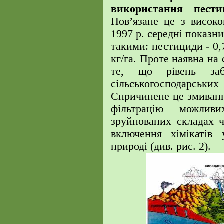
використання пести
Пов’язане це з високо
1997 р. середні показн
такими: пестициди - 0,7
кг/га. Проте наявна на 
те, що рівень заб
сільськогосподарських
Спричинене це змиванн
фільтрацію можлив
зруйнованих складах ч
включення хімікатів
природі (див. рис. 2).