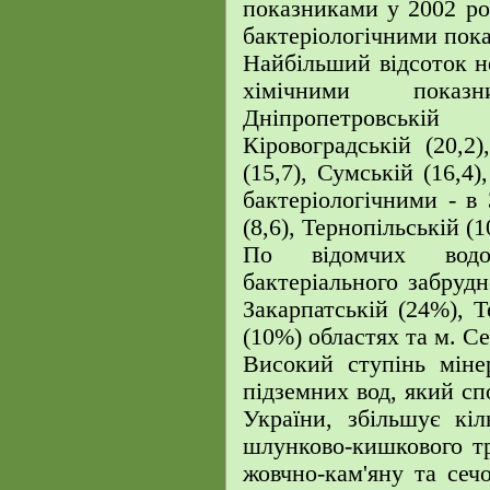
показниками у 2002 році
бактеріологічними показ
Найбільший відсоток н
хімічними показ
Дніпропетровській
Кіровоградській (20,2)
(15,7), Сумській (16,4)
бактеріологічними - в 
(8,6), Тернопільській (1
По відомчих водо
бактеріального забрудн
Закарпатській (24%), Т
(10%) областях та м. Се
Високий ступінь мінер
підземних вод, який спо
України, збільшує кі
шлунково-кишкового тр
жовчно-кам'яну та сеч