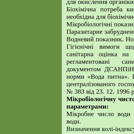
для окислення органіки
Біохімічна потреба к
необхідна для біохіміч
Мікробіологічні показн
Паразитарне забруднен
Водневий показник. Но
Гігієнічні вимоги щ
санітарна оцінка на 
регламентовані са
документом ДСАНПіН (
норми «Вода питна». Г
централізованого госп
№ 383 від 23. 12. 1996 р
Мікробіологічну чист
параметрами:
Мікробне число води 
води.
Визначення колі-індекс