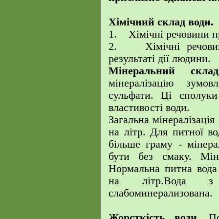
Хімічний склад води.
1. Хімічні речовини пр
2. Хімічні речовин
результаті дії людини.
Мінеральний скла
мінералізацію зумо
сульфати. Ці сполуки
властивості води.
Загальна мінералізація 
на літр. Для питної в
більше граму - мінер
бути без смаку. Мін
Нормальна питна вода 
на літр.Вода 
слабоминерализована.
Жорсткість води.
Пос