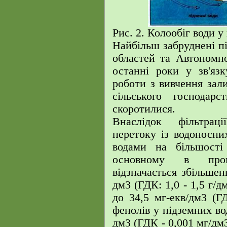
Рис. 2. Колообіг води у
Найбільш забруднені пі
областей та Автономн
останні роки у зв'яз
роботи з вивчення зали
сільського господар
скоротилися.
Внаслідок фільтрац
перетоку із водоносни
водами на більшості
основному в пром
відзначається збільшенн
дм3 (ГДК: 1,0 - 1,5 г/д
до 34,5 мг-екв/дм3 (ГД
фенолів у підземних вод
дмЗ (ГДК - 0,001 мг/дм3