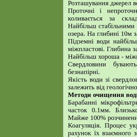
Розташування джерел в
Проточні і непроточн
коливається за скл
Найбільш стабільними 
озера. На глибині 10м з
Підземні води найбільш
міжпластові. Глибина за
Найбільш хороша - між
Свердловини бувають
безнапірні.
Якість води зі свердл
залежить від геологічно
Методи очищення води
Барабанні мікрофільтри
часток 0.1мм. Близьк
Майже 100% розчинени
Коагуляція. Процес у
рахунок їх взаємного з