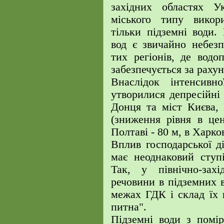
західних областях У
міського типу викор
тільки підземні води.
вод є звичайно небез
тих регіонів, де водо
забезпечується за раху
Внаслідок інтенсивно
утворилися депресійні 
Донця та міст Києва,
(зниження рівня в цен
Полтаві - 80 м, в Харков
Вплив господарської д
має неоднаковий ступ
Так, у північно-захі
речовини в підземних 
межах ГДК і склад їх 
питна".
Підземні води з помі