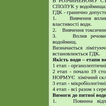
В РОЗЧИНЕНОМУ СТ
СПОЛУК у водоймища
ГДК - гранично допуст
1. Вивчення впливу
властивості води.
2. Вивчення токсичних
3. Вплив речовини
водоймищ.
Визначається лімітуюч
встановлюється ГДК.
Якість води – етапи в
1 етап - органолептичні
2 етап - почало 19 ст
НОРМУЄ хімічний скл
3 етап - мікробіологічн
4 етап - всі разом з се
Вимоги до питної води
1. Повинна відпові