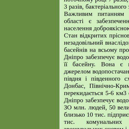
3 разів, бактеріального 
Важливим питанням г
області є забезпечен
населення доброякісною
Стан відкритих прісно
незадовільний внаслідо
басейнів на всьому про
Дніпро забезпечує вод
її басейну. Вона є 
джерелом водопостачан
півдня і південного 
Донбас, Північно-Кри
перекидається 5-6 км3 
Дніпро забезпечує водо
ЗО млн. людей, 50 вели
близько 10 тис. підприє
тис. комунальних