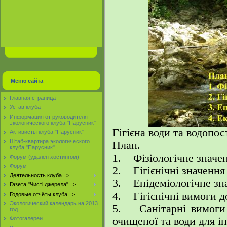
Меню сайта
Главная страница
Устав клуба
Информация от руководителя
экологического клуба "Парусник"
Гігієна води та водопос
Активисты клуба "Парусник"
Штаб-квартира экологического
План.
клуба "Парусник".
1. Фізіологічне значен
Форум (удалён хостингом)
Форум
2. Гігієнічні значення
Деятельность клуба =>
3. Епідеміологічне зн
Газета "Чисті джерела" =>
4. Гігієнічні вимоги до
Годовые отчёты клуба =>
Экологический календарь на 2013
5. Санітарні вимоги 
год.
очищеної та води для ін
Фотогалереи