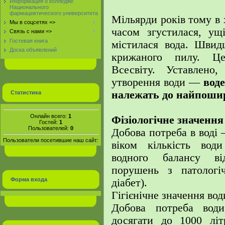
Информация о колледже
Национального
фармацевтического университета
Мільярди років тому в 
Мы в соцсетях =>
часом згустилася, ущ
Связь с нами =>
Гостевая книга
містилася вода. Швид
Доска объявлений
крижаного пилу. Це
Всесвіту. Уставлено
утворення води —
вод
належать до найпошир
Статистика
Онлайн всего:
1
Фізіологічне значення
Гостей:
1
Пользователей:
0
Добова потреба в воді –
Пользователи посетившие наш сайт:
віком кількість вод
водного балансу від
порушень з патологі
Форма входа
діабет).
Гігієнічне значення вод
Добова потреба води
досягати до 1000 літ