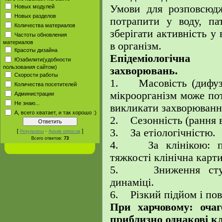
Умови для розповсюдж
Новых модулей
Новых разделов
потрапити у воду, па
Количества материалов
зберігати активність у
Частоты обновления
материалов
в організм.
Красоты дизайна
Епідеміологічна 
Юзабилити(удобности
пользования сайтом)
захворювань.
Скорости работы
1. Масовість (дифузн
Количества посетителей
мікроорганізм може по
Администрации
Не знаю...
викликати захворюванн
А, всего хватает, и так хорошо :)
2. Сезонність (рання 
3. За етіологічністю.
[
·
]
Результаты
Архив опросов
Всего ответов:
73
4. За клінікою: по
тяжкості клінічна карт
5. Зниження ступе
динаміці.
6. Різкий підйом і пов
При харчовому: очаго
приблизно однакові кл