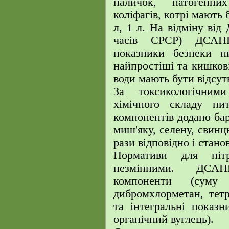
паличок, патогенни
коліфагів, котрі мають б
л, 1 л. На відміну ві
часів СРСР) ДСАНП
показники безпеки пи
найпростіші та кишкові
води мають бути відсут
За токсикологічним
хімічного складу пи
компонентів додано барі
миш'яку, селену, свинц
рази відповідно і стано
Нормативи для ніт
незмінними. ДСАН
компоненти (суму 
дибромхлорметан, тетр
та інтегральні показн
органічний вуглець).