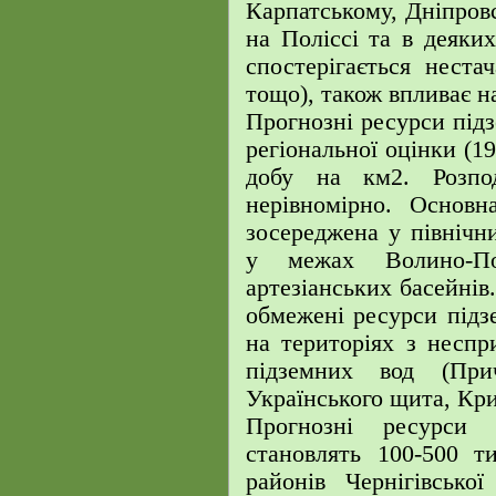
Карпатському, Дніпров
на Поліссі та в деяки
спостерігається неста
тощо), також впливає н
Прогнозні ресурси підз
регіональної оцінки (19
добу на км2. Розпо
нерівномірно. Основн
зосереджена у північни
у межах Волино-Под
артезіанських басейнів
обмежені ресурси підз
на територіях з несп
підземних вод (Прич
Українського щита, Кри
Прогнозні ресурси 
становлять 100-500 т
районів Чернігівсько