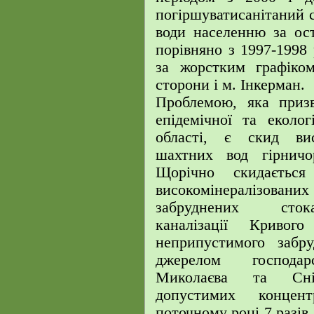
погіршуватисанітаний 
води населенню за ос
порівняно з 1997-1998 
за жорстким графіком
сторони і м. Інкерман.
Проблемою, яка призв
епідемічної та еколог
області, є скид вис
шахтних вод гірничо
Щорічно скидаєть
високомінералізова
забруднених стока
каналізації Криво
неприпустимого забру
джерелом господарс
Миколаєва та Сніг
допустимих концен
поточному році 7 разів,