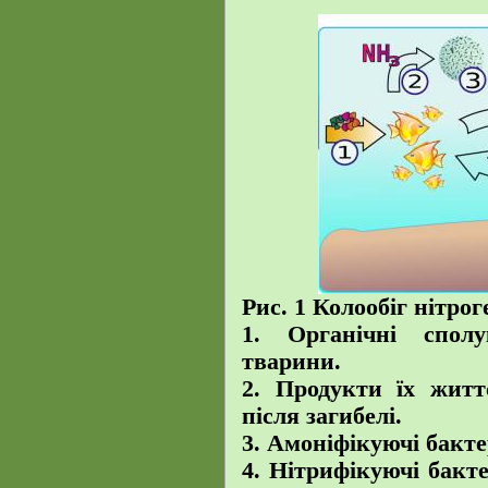
Рис. 1 Колообіг нітрог
1. Органічні спол
тварини.
2. Продукти їх житт
після загибелі.
3. Амоніфікуючі бакте
4. Нітрифікуючі бакт