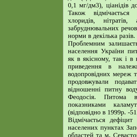
0,1 мг/дм3), ціанідів д
Також відмічається 
хлоридів, нітратів
забруднювальних речо
норми в декілька разів.
Проблемним залишаєть
населення України пи
як в якісному, так і в
приведення в належн
водопровідних мереж 
продовжували подава
відношенні питну вод
Феодосія. Питома 
показниками калам
(відповідно в 1999р. -51
Відмічається дефіцит
населених пунктах Запо
областей та м. Севаст