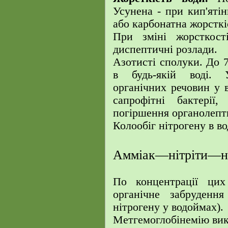
Усунена - при кип'ятін
або карбонатна жорсткі
При зміні жорсткост
диспептичні розлади.
Азотисті сполуки.
До 7
в будь-якій воді.
органічних речовин у 
сапрофітні бактері
погіршення органолепт
Колообіг нітрогену в во
Амміак—нітріти—ні
По концентрації ци
органічне забруденн
нітрогену у водоймах).
Метгемоглобінемію вик