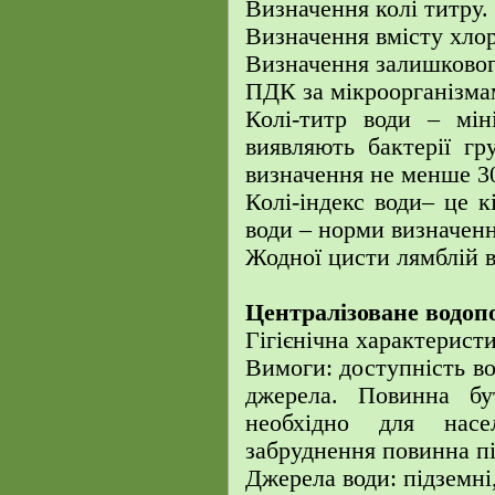
Визначення колі титру.
Визначення вмісту хлор
Визначення залишкового
ПДК за мікроорганізма
Колі-титр води – мін
виявляють бактерії г
визначення не менше 3
Колі-індекс води– це к
води – норми визначенн
Жодної цисти лямблій в
Централізоване водоп
Гігієнічна характерист
Вимоги: доступність во
джерела. Повинна бу
необхідно для насел
забруднення повинна п
Джерела води: підземні