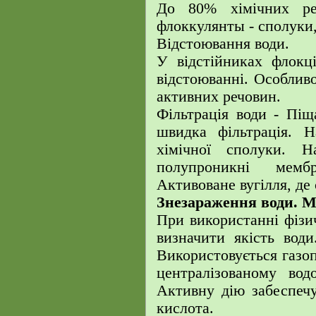
До 80% хімічних ре
флоккулянты - сполуки,
Відстоювання води.
У відстійниках флокц
відстоюванні. Особливо
активних речовин.
Фільтрація води - Піща
швидка фільтрація. Н
хімічної сполуки. Н
полупроникні мемб
Активоване вугілля, де 
Знезараження води. М
При використанні фіз
визначити якість води
Використовується газоп
централізованому вод
Активну дію забеспечу
кислота.