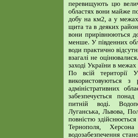
перевищують цю велич
областях вони майже по
добу на км2, а у межах
щита та в деяких райо
вони прирівнюються до
менше. У південних обл
води практично відсутні
взагалі не оцінювалися
заході України в межах
По всій території У
використовуються з
адміністративних обл
забезпечується понад
питній воді. Водоп
Луганська, Львова, По
повністю здійснюється 
Тернополя, Херсон
водозабезпечення стан