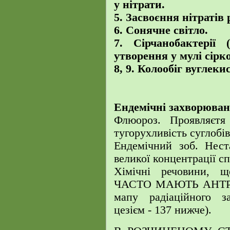
у нітрати.
5. Засвоєння нітратів
6. Сонячне світло.
7. Сірчанобактерії
утворення у мулі сірк
8, 9. Колообіг вуглекис
Ендемічні захворюван
Флюороз. Проявляєтя 
тугорухливість суглобів
Ендемічний зоб. Нест
великої концентрації сп
Хімічні речовини
ЧАСТО МАЮТЬ АНТРО
мапу радіаційного за
цезієм - 137 нижче).