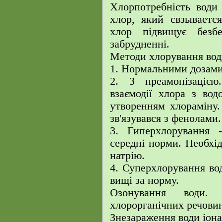
Хлорпотребність води
хлор, який свзываетс
хлор підвищує безб
забрудненні.
Методи хлорування вод
1. Нормальними дозам
2. З преамонізацією
взаємодії хлора з вод
утворенням хлораміну.
зв'язувався з фенолами.
3. Гиперхлорування 
середні норми. Необхі
натрію.
4. Суперхлорування во
вищі за норму.
Озонування води. 
хлорорганічних речовин
Знезараження води іона