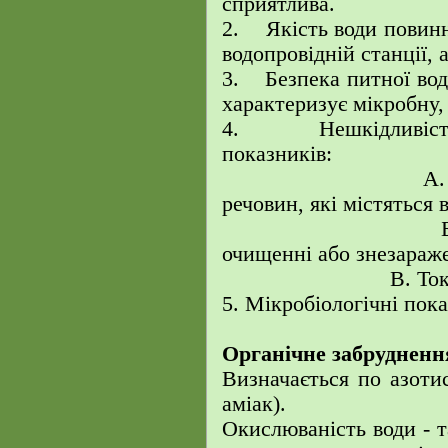
сприятлива.
2. Якість води повинне
водопровідній станції, 
3. Безпека питної вод
характеризує мікробну, 
4. Нешкідливість 
показників:
А. Узагальнен
речовин, які містяться
Б. Ті що утв
очищенні або знезараже
В. Токсичніє х
5. Мікробіологічні пок
Органічне забрудненн
Визначається по азотис
аміак).
Окислюваність води - т