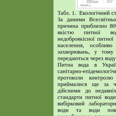
Табл. 1.
Екологічний с
За даними Всесвітньої
причина приблизно 80
якістю питної во
недоброякісної питної
населення, особливо
захворювань, у тому 
передаються через воду 
Питна вода в Украї
санітарно-епідемолог
протоколи контролю
приймалися ще за ч
дійсними до недавніх
стандарти питної вод
вибірковий лаборатор
води та води пове