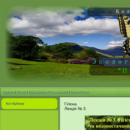
Главная
|
Форум
|
Мой профиль
|
Регистрация
|
Выход
|
Вход
Гігієна.
Кот Бублик
Лекція № 3.