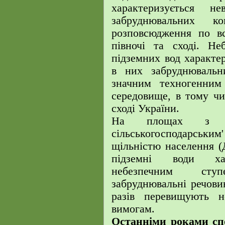
характеризується 
забруднювальних к
розповсюдження по вс
півночі та сході. Не
підземних вод характе
в них забруднювальни
значним техногенним
середовище, в тому чис
сході України.
На площах з в
сільськогосподарсь
щільністю населення (
підземні води хар
небезпечним сту
забруднювальні речови
разів перевищують 
вимогам.
Останніми роками спо