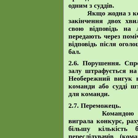
одним з суддів.
Якщо жодна з кома
закінчення двох хв
свою відповідь на 
передають через помі
відповідь після огол
бал.
2.6. Порушення.
Спр
залу штрафується на
Необережний вигук ві
команди або судді ш
для команди.
2.7.
Переможець.
Командою абсол
виграла конкурс, рах
більшу кількість 
переслідувачів (ком