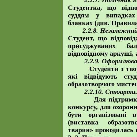
Студентка, що відпо
суддям у випадках
бланках (див. Правила
2.2.8. Незалежний о
Студент, що відповід
присуджуваних ба
відповідному аркуші, 
2.2.9. Оформлюва
Студенти з творчи
які відвідують сту
образотворчого мисте
2.2.10. Стюарти
Для підтримк
конкурсу, для охорон
бути організовані 
(виставка образот
тварин» проводилась в