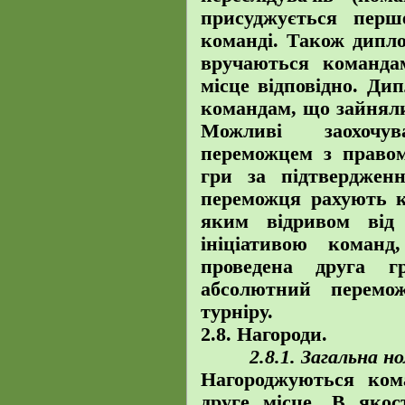
присуджується перш
команді. Також дипло
вручаються команда
місце відповідно. Ди
командам, що зайняли 
Можливі заохочу
переможцем з правом
гри за підтверджен
переможця рахують к
яким відривом від
ініціативою коман
проведена друга г
абсолютний перемо
турніру.
2.8.
Нагороди.
2.8.1. Загальна н
Нагороджуються ком
друге місце. В якос