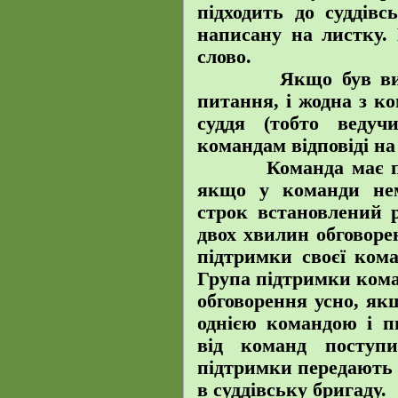
підходить до суддівсь
написану на листку. 
слово.
Якщо був вичерп
питання, і жодна з к
суддя (тобто ведуч
командам відповіді на 
Команда має право
якщо у команди нема
строк встановлений р
двох хвилин обговоре
підтримки своєї кома
Група підтримки коман
обговорення усно, як
однією командою і п
від команд поступи
підтримки передають в
в суддівську бригаду