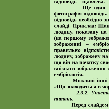
відповідь – щавлева.
Ще один варіан
фотографія-відповідь
відповідь необхідно 
слайді. Приклад:
Шано
людину, показану на 
(на першому зображен
зображенні – ембр
правильно відповіст
людину, зображену на с
що він на початку сво
впізнати зображення 
ембріологія.
Можливі інші фор
«Що знаходиться в чо
2.3.2.
Участь 
питань.
Перед слайдом, на