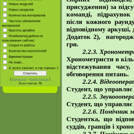
Новых модулей
присудження) за підс
Новых разделов
команді, підрахунок
Количества материалов
після кожного раунду
Частоты обновления
материалов
відповідному аркуші, 
Красоты дизайна
Додаток 2), нагородж
Юзабилити(удобности
пользования сайтом)
гри.
Скорости работы
2.2.3. Хрономет
Количества посетителей
Администрации
Хронометристи в кільк
Не знаю...
відстежування часу
А, всего хватает, и так хорошо :)
обговорення питань.
[
·
]
Результаты
Архив опросов
2.2.4. Відеоопера
Всего ответов:
73
Студент, що управляє 
2.2.5. Звукооопера
Студент, що управляє
2.2.6. Помічник зв
Студентка, що відпов
суддів, гравців і хрон
2.2.7. Помічник гол