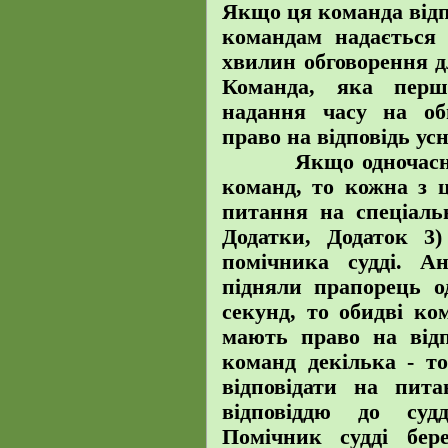
Якщо ця команда відп
командам надається 
хвилин обговорення дл
Команда, яка перш
надання часу на об
право на відповідь усн
Якщо одночасно пі
команд, то кожна з ц
питання на спеціаль
Додатки, Додаток 3) 
помічника судді. А
підняли прапорець о
секунд, то обидві ко
мають право на від
команд декілька - то
відповідати на пит
відповіддю до суд
Помічник судді бер