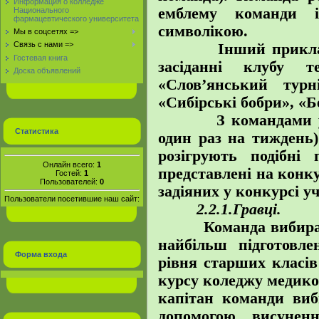
Информация о колледже
емблему команди 
Национального
фармацевтического университета
символікою.
Мы в соцсетях =>
Связь с нами =>
Інший приклад: у 
Гостевая книга
засіданні клубу 
Доска объявлений
«Слов’янський тур
«Сибірські бобри», «Б
З командами у ви
Статистика
один раз на тиждень)
розігрують подібні
Онлайн всего:
1
представлені на конк
Гостей:
1
Пользователей:
0
задіяних у конкурсі у
Пользователи посетившие наш сайт:
2.2.1.Гравці.
Команда вибираєтьс
найбільш підготовле
Форма входа
рівня старших класів
курсу коледжу медико-
капітан команди виб
допомогою висунен