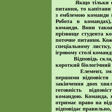
Якщо тільки одна 
питання, то капітани
з емблемою команди (д
Робота в командах)
команди. Вони також
прізвище студента ко
поточне питання. Кож
спеціальному листку,
ігровому столі команд
Відповідь складає 
короткий біологічний 
Елемент, змаганн
першими відповісти
закінчення двох хви
готовність відпов
командою. Команда, 
отримає право на від
відповідає правильно,