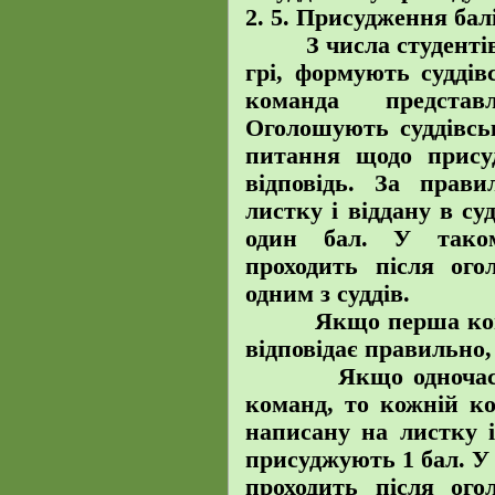
2. 5. Присудження бал
З числа студентів г
грі, формують суддів
команда представ
Оголошують суддівсь
питання щодо прису
відповідь. За прави
листку і віддану в с
один бал. У таком
проходить після ого
одним з суддів.
Якщо перша команд
відповідає правильно, 
Якщо одночасно п
команд, то кожній ко
написану на листку і
присуджують 1 бал. У
проходить після ого