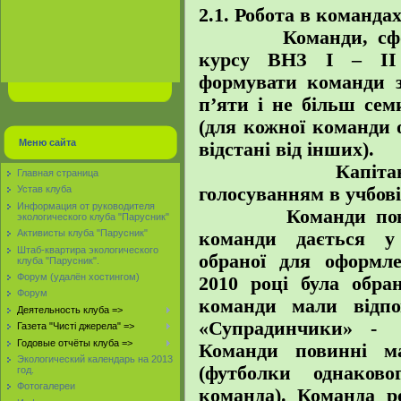
2.1. Робота в командах
Команди, сформов
курсу ВНЗ І – ІІ 
формувати команди з
п’яти і не більш сем
(для кожної команди 
Меню сайта
відстані від інших).
Капітани ком
Главная страница
голосуванням в учбові
Устав клуба
Информация от руководителя
Команди повинні
экологического клуба "Парусник"
Активисты клуба "Парусник"
команди дається у 
Штаб-квартира экологического
обраної для оформл
клуба "Парусник".
Форум (удалён хостингом)
2010 році була обра
Форум
команди мали відпо
Деятельность клуба =>
«Супрадинчики» - 
Газета "Чисті джерела" =>
Годовые отчёты клуба =>
Команди повинні м
Экологический календарь на 2013
(футболки однаков
год.
Фотогалереи
команда). Команда р