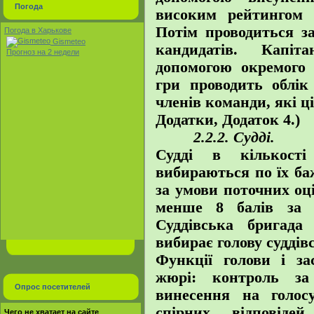
Погода
високим рейтингом п
Потім проводиться за
Погода в Харькове
Gismeteo
кандидатів. Капі
Прогноз на 2 недели
допомогою окремого 
гри проводить облік
членів команди, які ці
Додатки, Додаток 4.)
2.2.2. Судді.
Судді в кількост
вибираються по їх ба
за умови поточних оц
менше 8 балів за 
Суддівська бригада
вибирає голову суддівс
Функції голови і за
жюрі: контроль за
Опрос посетителей
винесення на голос
спірних відповід
Чего не хватает на сайте