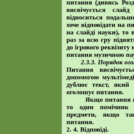
питання (дивись Розд
висвічується слай
відноситься подаль
хоче відповідати на пи
на слайді науки), то
раз за всю гру підня
до ігрового реквізиту
питання музичною па
2.3.3.
Порядок ого
Питання висвічуєт
допомогою мультімеді
дублює текст, який 
оголошує питання.
Якщо питання пов’
то один помічник 
предмети, якщо так
питання.
2. 4. Відповіді.