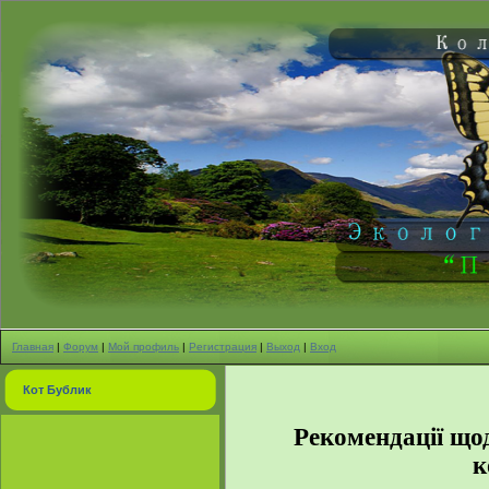
Главная
|
Форум
|
Мой профиль
|
Регистрация
|
Выход
|
Вход
Кот Бублик
Рекомендації що
к