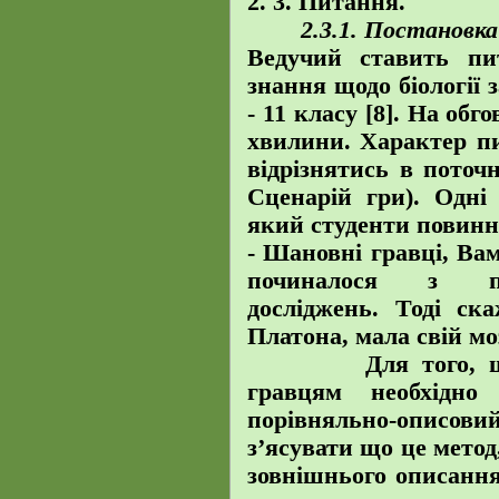
2. 3.
Питання.
2.3.1.
Постановка
Ведучий ставить пи
знання щодо біології 
- 11 класу
[8]
. На обг
хвилини. Характер п
відрізнятись в поточ
Сценарій гри). Одні
який студенти повинн
- Шановні гравці, Ва
починалося з пор
досліджень. Тоді ск
Платона, мала свій
Для того, щоб д
гравцям необхідно
порівняльно-описов
з’ясувати що це метод
зовнішнього описання