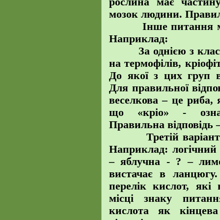
рослина має частину
мозок людини. Правиль
Інше питання має 
Наприклад:
За однією з класиф
на термофілів, кріофіт
До якої з цих груп в
Для правильної відпо
веселкова – це риба, 
що «кріо» - означ
Правильна відповідь –
Третій варіант пи
Наприклад: логічний
– яблучна - ? – лим
вистачає в ланцюгу
перелік кислот, які
місці знаку питан
кислота як кінцев