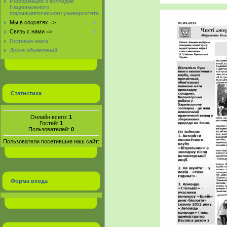
Информация о колледже
Национального
фармацевтического университета
Мы в соцсетях =>
Связь с нами =>
Гостевая книга
Доска объявлений
Статистика
Онлайн всего:
1
Гостей:
1
Пользователей:
0
Пользователи посетившие наш сайт:
Форма входа