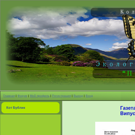
Главная
|
Форум
|
Мой профиль
|
Регистрация
|
Выход
|
Вход
Газет
Кот Бублик
Випуск