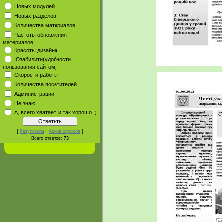
Новых модулей
Новых разделов
Количества материалов
Частоты обновления
материалов
Красоты дизайна
Юзабилити(удобности
пользования сайтом)
Скорости работы
Количества посетителей
Администрации
Не знаю...
А, всего хватает, и так хорошо :)
[
·
]
Результаты
Архив опросов
Всего ответов:
73