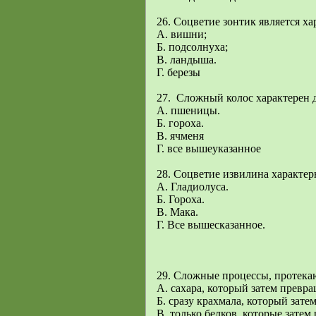
26. Соцветие зонтик является ха
А. вишни;
Б. подсолнуха;
В. ландыша.
Г. березы
27. Сложный колос характерен д
А. пшеницы.
Б. гороха.
В. ячменя
Г. все вышеуказанное
28. Соцветие извилина характер
А. Гладиолуса.
Б. Гороха.
В. Мака.
Г. Все вышесказанное.
29. Сложные процессы, протека
А. сахара, который затем превра
Б. сразу крахмала, который зате
В. только белков, которые затем