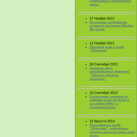
совятников в пригородном
парке.
27 Ноября 2013
Посещение студентами
семинара-выставки Kharkov
Bat Group
13 Ноября 2013
Праздник воды в клубе
"Парусник"
29 Сентября 2013
Акция по сбору
отработанных батареек
"Збережи джерела
чистими".
10 Сентября 2013
Совместные занятия по
гидробиологии студентов
колледжа НФаУ и
зооветакадемии.
13 Августа 2013
Руководитель клуба
"Парусник" опубликовал
первую и вторую главы своей
книги.