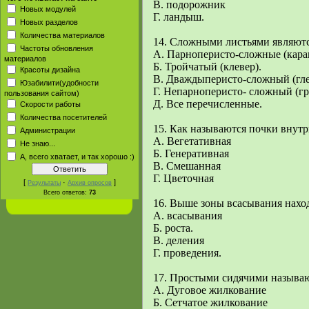
В. подорожник
Новых модулей
Г. ландыш.
Новых разделов
Количества материалов
14. Сложными листьями являютс
Частоты обновления
А. Парноперисто-сложные (кара
материалов
Б. Тройчатый (клевер).
Красоты дизайна
В. Дваждыперисто-сложный (гл
Юзабилити(удобности
Г. Непарноперисто- сложный (гр
пользования сайтом)
Д. Все перечисленные.
Скорости работы
Количества посетителей
15. Как называются почки внутри
Администрации
А. Вегетативная
Не знаю...
Б. Генеративная
А, всего хватает, и так хорошо :)
В. Смешанная
Г. Цветочная
[
·
]
Результаты
Архив опросов
Всего ответов:
73
16. Выше зоны всасывания наход
А. всасывания
Б. роста.
В. деления
Г. проведения.
17. Простыми сидячими называю
А. Дуговое жилкование
Б. Сетчатое жилкование