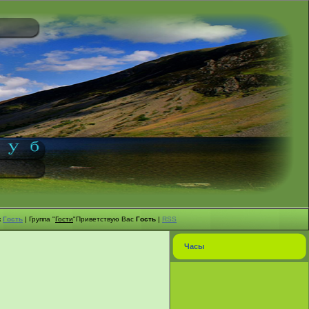
к
Гость
|
Группа
"
Гости
"
Приветствую Вас
Гость
|
RSS
Часы