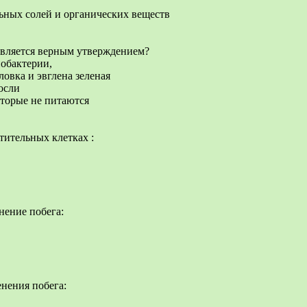
ьных солей и органических веществ
является верным утверждением?
нобактерии,
овка и эвглена зеленая
осли
оторые не питаются
тительных клетках :
нение побега:
нения побега: