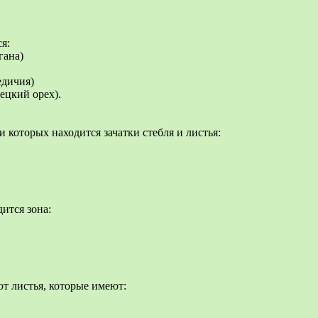
я:
гана)
едичия)
ецкий орех).
 которых находится зачатки стебля и листья:
ится зона:
т листья, которые имеют: