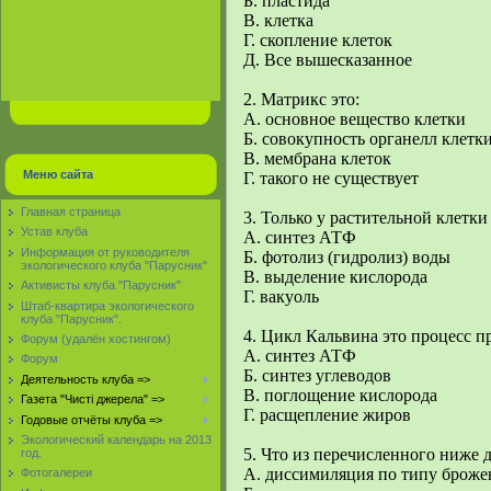
Б. пластида
В. клетка
Г. скопление клеток
Д. Все вышесказанное
2. Матрикс это:
А. основное вещество клетки
Б. совокупность органелл клетк
В. мембрана клеток
Меню сайта
Г. такого не существует
Главная страница
3. Только у растительной клетки 
Устав клуба
А. cинтез АТФ
Информация от руководителя
Б. фотолиз (гидролиз) воды
экологического клуба "Парусник"
В. выделение кислорода
Активисты клуба "Парусник"
Г. вакуоль
Штаб-квартира экологического
клуба "Парусник".
4. Цикл Кальвина это процесс п
Форум (удалён хостингом)
А. синтез АТФ
Форум
Б. синтез углеводов
Деятельность клуба =>
В. поглощение кислорода
Газета "Чисті джерела" =>
Г. расщепление жиров
Годовые отчёты клуба =>
Экологический календарь на 2013
5. Что из перечисленного ниже 
год.
А. диссимиляция по типу броже
Фотогалереи