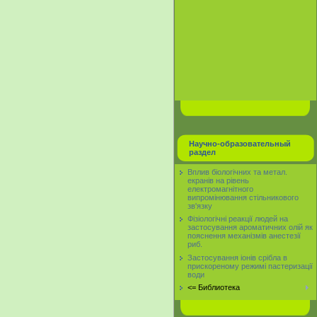
Научно-образовательный
раздел
Вплив біологічних та метал.
екранів на рівень
електромагнітного
випромінювання стільникового
зв'язку
Фізіологічні реакції людей на
застосування ароматичних олій як
пояснення механізмів анестезії
риб.
Застосування іонів срібла в
прискореному режимі пастеризації
води
<= Библиотека