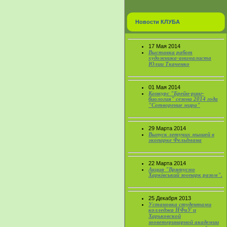
Новости КЛУБА
17 Мая 2014
Выставка работ
художника-анималиста
Юлии Ткаченко
01 Мая 2014
Конкурс "Брейн-ринг-
биология" сезона 2014 года
"Сотворение мира"
29 Марта 2014
Выпуск летучих мышей в
экопарке Фельдмана
22 Марта 2014
Акция "Врятуємо
Харківський зоопарк разом".
25 Декабря 2013
Установка студентами
колледжа НФаУ и
Харьковской
зооветеринарной академии