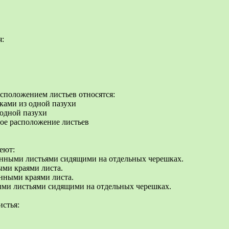
я:
асположением листьев относятся:
тками из одной пазухи
 одной пазухи
ое расположение листьев
еют:
ченными листьями сидящими на отдельных черешках.
ыми краями листа.
енными краями листа.
ными листьями сидящими на отдельных черешках.
истья: