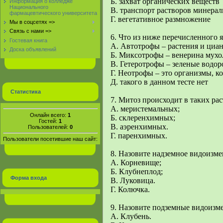
Б. захват органических веществ
Информация о колледже
Национального
В. транспорт растворов минерал
фармацевтического университета
Г. вегетативное размножение
Мы в соцсетях =>
Связь с нами =>
6. Что из ниже перечисленного 
Гостевая книга
А. Автотрофы – растения и циа
Доска объявлений
Б. Миксотрофы – венерина мухол
В. Гетеротрофы – зеленые водор
Г. Неотрофы – это организмы, к
Д. такого в данном тесте нет
Статистика
7. Митоз происходит в таких рас
А. меристемальных;
Онлайн всего:
1
Б. склеренхимных;
Гостей:
1
В. аэренхимных.
Пользователей:
0
Г. паренхимных.
Пользователи посетившие наш сайт:
8. Назовите надземное видоизме
А. Корневище;
Б. Клубнеплод;
Форма входа
В. Луковица.
Г. Колючка.
9. Назовите подземные видоизме
А. Клубень.