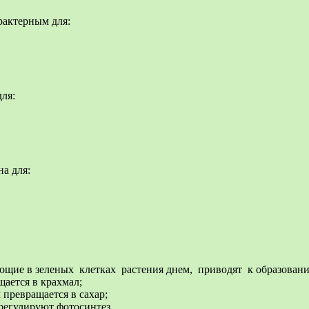
рактерным для:
ля:
на для:
ющие в зеленых клетках растения днем, приводят к образован
щается в крахмал;
м превращается в сахар;
 регулируют фотосинтез.