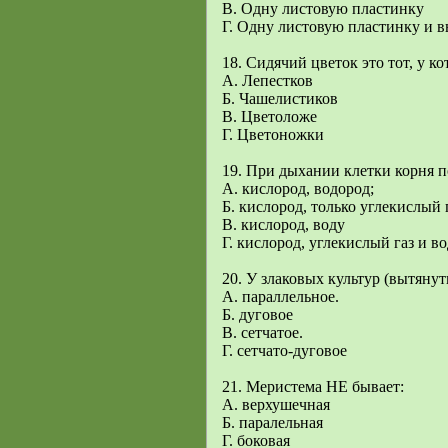
В. Одну листовую пластинку
Г. Одну листовую пластинку и 
18. Сидячий цветок это тот, у ко
А. Лепестков
Б. Чашелистиков
В. Цветоложе
Г. Цветоножки
19. При дыхании клетки корня по
А. кислород, водород;
Б. кислород, только углекислый 
В. кислород, воду
Г. кислород, углекислый газ и в
20. У злаковых культур (вытянут
А. параллельное.
Б. дуговое
В. сетчатое.
Г. сетчато-дуговое
21. Меристема НЕ бывает:
А. верхушечная
Б. паралельная
Г. боковая