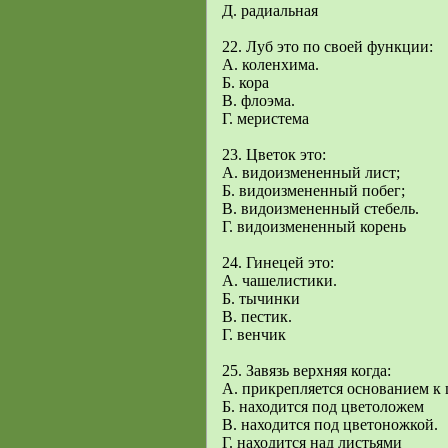
Д. радиальная
22. Луб это по своей функции:
А. коленхима.
Б. кора
В. флоэма.
Г. меристема
23. Цветок это:
А. видоизмененный лист;
Б. видоизмененный побег;
В. видоизмененный стебель.
Г. видоизмененный корень
24. Гинецей это:
А. чашелистики.
Б. тычинки
В. пестик.
Г. венчик
25. Завязь верхняя когда:
А. прикрепляется основанием к ц
Б. находится под цветоложем
В. находится под цветоножкой.
Г. находится над листьями