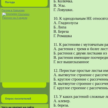
Б. Колючка.
Погода
В. Усы.
Г. Ловушки.
Погода в Харькове
Gismeteo
Прогноз на 2 недели
10. К однодольным НЕ относятс
А. Гладиолусы
Б. Липа
В. Береза
Г. Ромашка
11. К растениям с мутовчатым р
А. растения с тремя и более лис
Б. растения с двумя листками из
В. растения имеющие поочередн
Г. все вышесказанное
12. Перистые простые листья им
А. вытянутое строение с рассе
Б. круглое строение с рассеченн
В. вытянутое строение с рассеч
Г. круглое строение с рассечен
13. У каких растений сложные л
Опрос посетителей
А. клевер.
Б. береза.
Чего не хватает на сайте