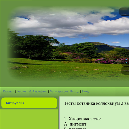
Главная
|
Форум
|
Мой профиль
|
Регистрация
|
Выход
|
Вход
Тесты ботаника коллоквиум 2 ва
Кот Бублик
1. Хлоропласт это:
А. пигмент