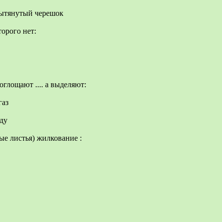
вытянутый черешок
торого нет:
глощают .... а выделяют:
газ
оду
ые листья) жилкование :