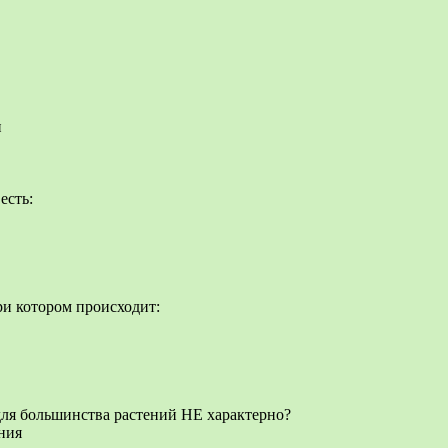
и
есть:
ри котором происходит:
для большинства растений НЕ характерно?
ния