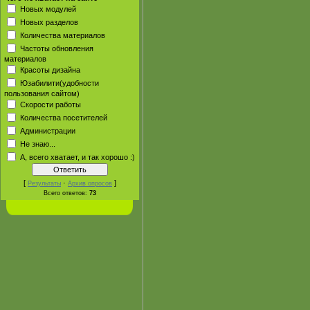
Новых модулей
Новых разделов
Количества материалов
Частоты обновления
материалов
Красоты дизайна
Юзабилити(удобности
пользования сайтом)
Скорости работы
Количества посетителей
Администрации
Не знаю...
А, всего хватает, и так хорошо :)
[
·
]
Результаты
Архив опросов
Всего ответов:
73