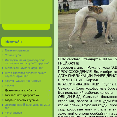
Меню сайта
Главная страница
Устав клуба
FCI-Standard Стандарт ФЦИ № 158
Информация от руководителя
ГРЕЙХАУНД
экологического клуба "Парусник"
Перевод с англ.: Романенкова Э.В
Активисты клуба "Парусник"
ПРОИСХОЖДЕНИЕ: Великобритан
Штаб-квартира экологического
ДАТА ПУБЛИКАЦИИ РАНЕЕ ДЕЙСТ
клуба "Парусник".
ПРИМЕНЕНИЕ: Борзая.
Форум (удалён хостингом)
КЛАССИФИКАЦИЯ ФЦИ: Группа 10
Форум
Секция 3. Короткошёрстные борз
Деятельность клуба =>
Без испытаний рабочих качеств.
Газета "Чисті джерела" =>
ОБЩИЙ ВИД: Сильный, большого
Годовые отчёты клуба =>
строения, голова и шея удлинён
косые плечи, глубокая грудь, пр
Экологический календарь на 2013
год.
зад, здоровые ноги и лапы и ги
Фотогалереи
заметной степени особый тип и с