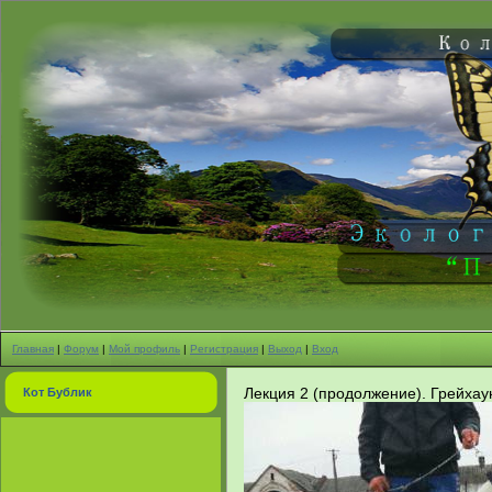
Главная
|
Форум
|
Мой профиль
|
Регистрация
|
Выход
|
Вход
Лекция 2 (продолжение). Грейхау
Кот Бублик