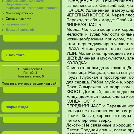
ПОВЕДЕНИЕ И ТЕМПЕРАМЕНТ: 
Информация о колледже
Национального
выносливостью. Смышлёный, крот
фармацевтического университета
ГОЛОВА: Удлинённая, в меру шир
Мы в соцсетях =>
ЧЕРЕПНАЯ КОРОБКА: Череп плос
Связь с нами =>
Переход от лба к морде: Слабый.
ЛИЦЕВАЯ ЧАСТЬ:
Гостевая книга
Морда: Челюсти мощные и хорош
Доска объявлений
Челюсти и зубы: Челюсти сильн
ножницеобразным прикусом, т.е
стоят перпендикулярно челюстям
ГЛАЗА: Яркие, умные, овальные и
УШИ: Маленькие, приподнятые на
Статистика
ШЕЯ: Длинная и мускулистая, эле
КОЛОДКА:
Спина (от холки до маклоков): Д
Онлайн всего:
1
Поясница: Мощная, слегка выпук
Гостей:
1
Пользователей:
0
Грудь: Глубокая и просторная, 
для сердца. Рёбра глубокие, хор
Пользователи посетившие наш сайт:
Паха: С выраженным подрывом.
ХВОСТ: Длинный, посажен доволь
концу, держится низко, слегка изог
КОНЕЧНОСТИ
ПЕРЕДНЯЯ ЧАСТЬ: Передние ноги 
Форма входа
пальцы не отклоняются ни внутрь,
Плечи: Косые, хорошо оттянуты н
чётко очерчены вверху.
Локотки: Не связанные и хорошо 
Пясти: Средней длины, слегка пр