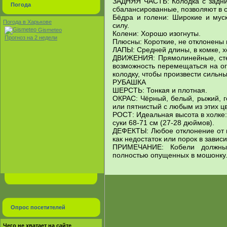
ЗАДНЯЯ ЧАСТЬ: Колодка с задни
Погода
сбалансированные, позволяют в 
Бёдра и голени: Широкие и му
Погода в Харькове
силу.
Gismeteo
Колени: Хорошо изогнуты.
Прогноз на 2 недели
Плюсны: Короткие, не отклонены н
ЛАПЫ: Средней длины, в комке, 
ДВИЖЕНИЯ: Прямолинейные, сте
возможность перемещаться на ог
колодку, чтобы произвести сильны
РУБАШКА
ШЕРСТЬ: Тонкая и плотная.
ОКРАС: Чёрный, белый, рыжий, г
или пятнистый с любым из этих цв
РОСТ: Идеальная высота в холке:
суки 68-71 см (27-28 дюймов).
ДЕФЕКТЫ: Любое отклонение от 
как недостаток или порок в завис
ПРИМЕЧАНИЕ: Кобели должны
полностью опущенных в мошонку
Опрос посетителей
Чего не хватает на сайте