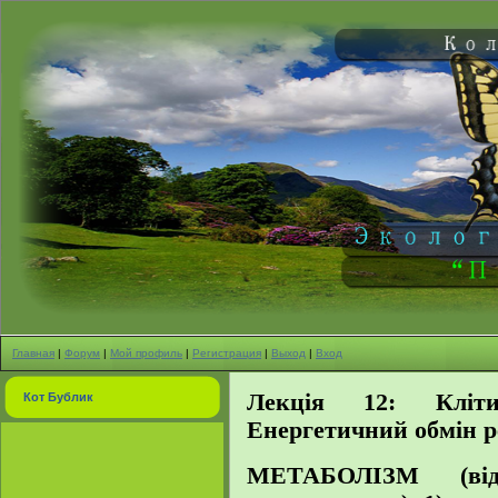
Главная
|
Форум
|
Мой профиль
|
Регистрация
|
Выход
|
Вход
Лекція 12: Кліт
Кот Бублик
Енергетичний обмін ре
МЕТАБОЛІЗМ (від