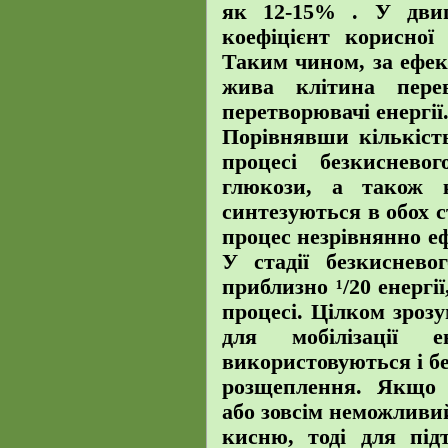
як 12-15% . У двиг
коефіцієнт корисної
Таким чином, за ефек
жива клітина пере
перетворювачі енергії
Порівнявши кількість
процесі безкиснево
глюкози, а також 
синтезуються в обох 
процес незрівнянно е
У стадії безкиснево
приблизно ¹/20 енергі
процесі. Цілком зроз
для мобілізації 
використовуються і б
розщеплення. Якщо 
або зовсім неможливи
кисню, тоді для пі