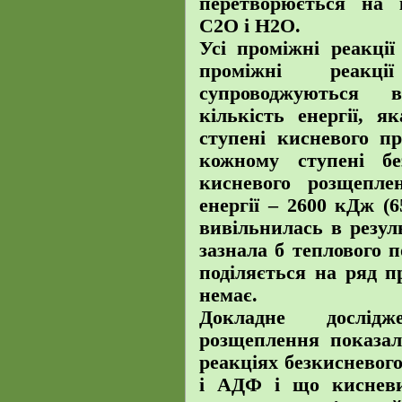
перетворюється на 
С2О і Н2О.
Усі проміжні реакції
проміжні реакці
супроводжуються в
кількість енергії, 
ступені кисневого пр
кожному ступені бе
кисневого розщепле
енергії – 2600 кДж (
вивільнилась в резуль
зазнала б теплового 
поділяється на ряд п
немає.
Докладне дослід
розщеплення показал
реакціях безкисневог
і АДФ і що кисневи