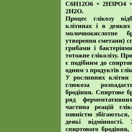
С6Н12О6 + 2Н3РО4 
2Н2О.
Процес глікозу від
клітинах і в деяких 
молочнокислотне б
утворення сметани) 
грибами і бактеріям
тотожне гліколізу. П
є подібним до спирто
одним з продуктів глік
У рослинних клітин 
глюкоза розпадаєт
бродіння. Спиртове бр
ряд ферментативни
частина реацій глік
повністю збігаються,
деякі відмінності
спиртового бродіння, 