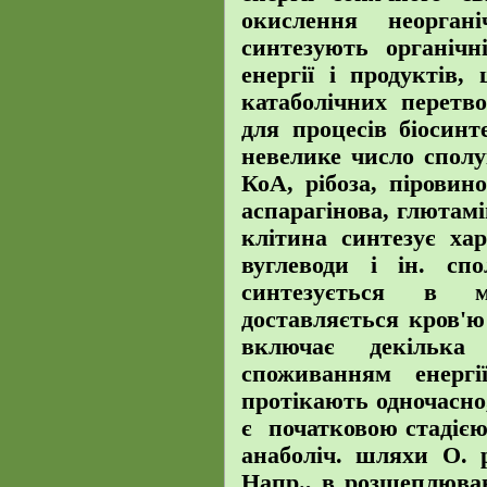
окислення неорган
синтезують органічн
енергії і продуктів,
катаболічних перетв
для процесів біосин
невелике число сполук
КоА, рібоза, піровино
аспарагінова, глютамі
клітина синтезує хар
вуглеводи і ін. спо
синтезується в 
доставляється кров'ю
включає декілька 
споживанням енерг
протікають одночасно,
є початковою стадією 
анаболіч. шляхи О. 
Напр., в розщеплюван