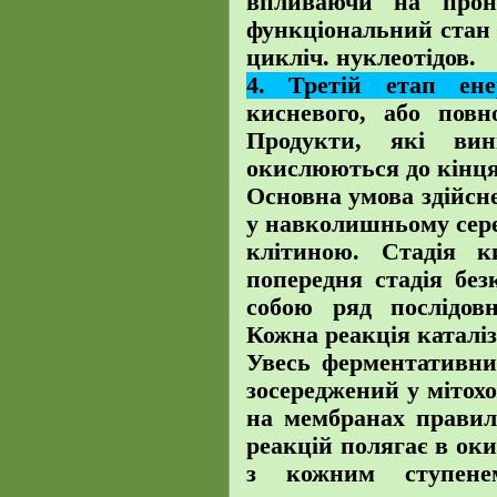
впливаючи на прон
функціональний стан 
цикліч. нуклеотідов.
4. Третій етап ене
кисневого, або повн
Продукти, які вин
окислюються до кінця
Основна умова здійсн
у навколишньому сере
клітиною. Стадія к
попередня стадія без
собою ряд послідов
Кожна реакція каталі
Увесь ферментативни
зосереджений у мітох
на мембранах правил
реакцій полягає в оки
з кожним ступене