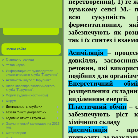
перетворення), 1) те 
вузькому сенсі М.- 
всю сукупність 
ферментативних, я
забезпечують як роз
так і їх синтез і взає
Меню сайта
Асиміляція
– процес
довкілля, засвоєнн
Главная страница
Устав клуба
речовин, які викорис
Информация от руководителя
подібних для організм
экологического клуба "Парусник"
Активисты клуба "Парусник"
Енергетичний обмі
Штаб-квартира экологического
розщеплення складних
клуба "Парусник".
Форум (удалён хостингом)
виділенням енергії.
Форум
Пластичний обмін
– с
Деятельность клуба =>
Газета "Чисті джерела" =>
забезпечують ріст 
Годовые отчёты клуба =>
хімічного складу
Экологический календарь на 2013
год.
Дисиміляція
- проц
Фотогалереи
приводять до розклад