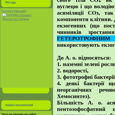
свого тіла CO2 як 
Погода
вуглецю і що володію
Погода в Харькове
асиміляції СОз, так
Gismeteo
компоненти клітини. 
Прогноз на 2 недели
екзогенних (що пост
чинників зростанн
ГЕТЕРОТРОФНИ
використовують екзог
До А. о. відносяться:
1. наземні зелені росл
2. водорості,
3. фототрофні бактерії
4. деякі бактерії 
неорганічних речо
Хемосинтез).
Більшість А. о. ас
Опрос посетителей
пентозофосфатний 
Чего не хватает на сайте