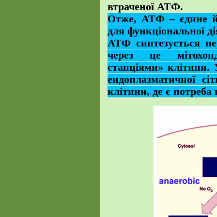
втраченої АТФ.
Отже, АТФ – єдине й 
для функціональної ді
АТФ синтезується пе
через це мітохон
станціями» клітини.
ендоплазматичної сі
клітини, де є потреба в