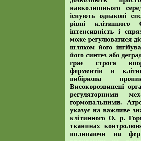
дозволяють прис
навколишнього сере
існують однакові си
рівні клітинног
інтенсивність і спря
може регулюватися ді
шляхом його інгібув
його синтез або дегра
грає строга впор
ферментів в кліти
вибіркова прони
Високорозвинені орг
регуляторними ме
гормональними. Атро
указує на важливе зн
клітинного О. р. Го
тканинах контролююч
впливаючи на фер