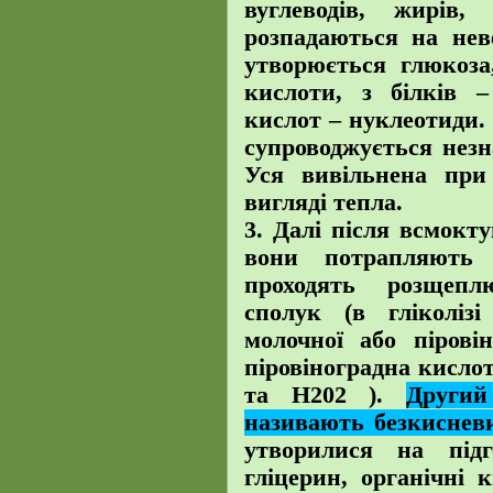
вуглеводів, жирів,
розпадаються на нев
утворюється глюкоза
кислоти, з білків –
кислот – нуклеотиди.
супроводжується нез
Уся вивільнена при
вигляді тепла.
3. Далі після всмокт
вони потрапляють 
проходять розщепл
сполук (в гліколіз
молочної або піровін
піровіноградна кисло
та Н202 ).
Другий
називають безкиснев
утворилися на підг
гліцерин, органічні 