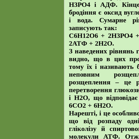
Н3РО4 і АДФ. Кінце
бродіння є оксид вуг
і вода. Сумарне рі
записують так:
С6Н12О6 + 2Н3РО4 
2АТФ + 2Н2О.
З наведених рівнянь г
видно, що в цих про
тому їх і називають 
неповним розщеп
розщеплення – це р
перетворення глюкози
і Н2О, що відповіда
6СО2 + 6Н2О.
Нарешті, і це особлив
що від розпаду одн
гліколізу й спиртов
молекули АТФ. Отже