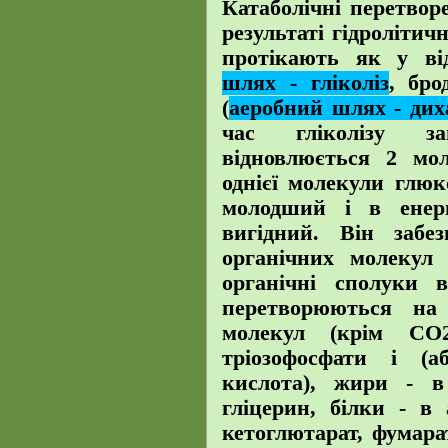
Катаболічні перетвор
результаті гідроліти
протікають як у ві
шлях - гліколіз
, бро
(
аеробний шлях - ди
час гліколізу за
відновлюється 2 м
однієї молекули глю
молодший і в енер
вигідний. Він забе
органічних молекул
органічні сполуки в
перетворюються на
молекул (крім СО
тріозофосфати і (аб
кислота), жири - в
гліцерин, білки - в 
кетоглютарат, фумара