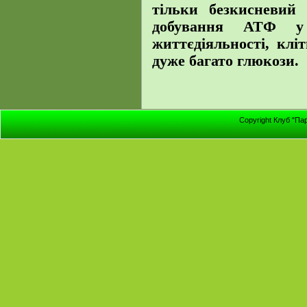
тільки безкисневий
добування АТФ у 
життєдіяльності, клі
дуже багато глюкози.
Copyright Клуб "Па