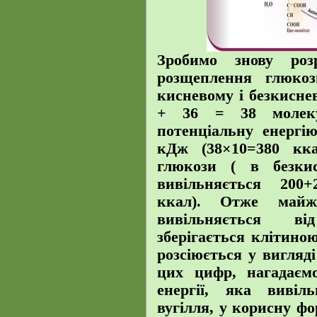
Зробимо знову роз
розщеплення глюко
кисневому і безкисне
+ 36 = 38 молек
потенціальну енергі
кДж (38×10=380 кка
глюкози ( в безкис
вивільняється 200
ккал). Отже майж
вивільняється в
зберігається клітино
розсіюється у вигляд
цих цифр, нагадає
енергії, яка вивіл
вугілля, у корисну ф