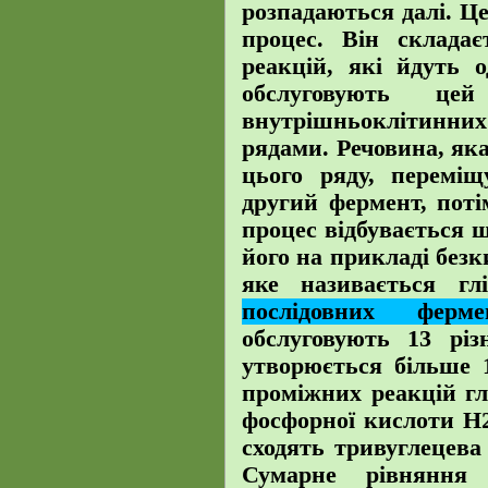
розпадаються далі. Ц
процес. Він склада
реакцій, які йдуть 
обслуговують це
внутрішньоклітинн
рядами. Речовина, як
цього ряду, переміщ
другий фермент, поті
процес відбувається 
його на прикладі без
яке називається гл
послідовних ферме
обслуговують 13 різ
утворюється більше 
проміжних реакцій гл
фосфорної кислоти Н2
сходять тривуглецева
Сумарне рівняння 