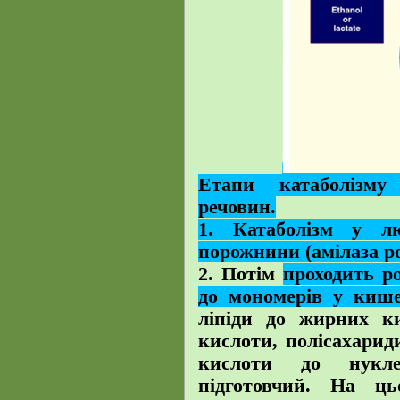
Етапи катаболізму
речовин.
1. Катаболізм у л
порожнини (амілаза р
2. Потім
проходить р
до мономерів у киш
ліпіди до жирних ки
кислоти, полісахарид
кислоти до нукл
підготовчий. На ц