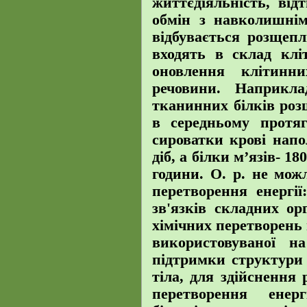
життєдіяльність, від
обмін з навколишнім
відбувається розщеп
входять в склад клі
оновлення клітинн
речовини. Наприкл
тканинних білків роз
в середньому протя
сироватки крові нап
діб, а білки м’язів- 1
години. О. р. не мож
перетворення енергії
зв'язків складних ор
хімічних перетворень 
використовуваної н
підтримки структури 
тіла, для здійснення р
перетворення енер