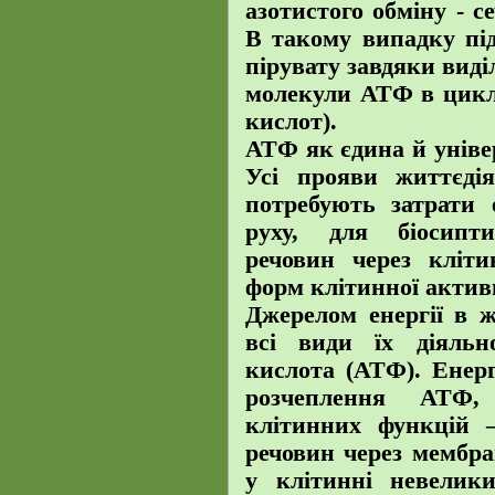
азотистого обміну - се
В такому випадку під
пірувату завдяки виді
молекули АТФ в цикл
кислот).
АТФ як єдина й уніве
Усі прояви життєдія
потребують затрати е
руху, для біосипт
речовин через кліти
форм клітинної актив
Джерелом енергії в ж
всі види їх діяльн
кислота (АТФ). Енерг
розчеплення АТФ, 
клітинних функцій –
речовин через мембр
у клітинні невелик