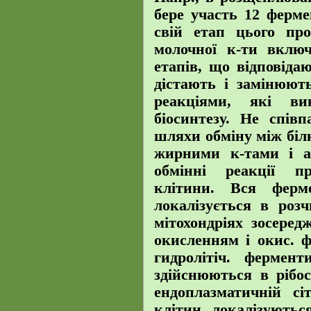
бере участь 12 ферме
свій етап цього про
молочної к-ти вклю
етапів, що відповіда
дістають і замінюю
реакціями, які ви
біосинтезу. Не співп
шляхи обміну між біл
жирними к-тами і ац
обмінні реакції п
клітини. Вся ферме
локалізується в роз
мітохондріях зосередж
окисленням і окис. ф
гидролітіч. фермент
здійснюються в рібос
ендоплазматичній сі
клітин локалізуються