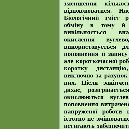
зменшення кілько
відновлюватися. На
Біологічний зміст 
обміну в тому й 
вивільняється вн
окислення вугле
використовується 
поповнення її запису
але короткочасної роб
коротку дистанці
виключно за рахунок
них. Після закінче
дихає, розігріваєть
окислюються вугле
поповнення витрачено
напруженої роботи
істотно не змінювати
встигають забезпечит