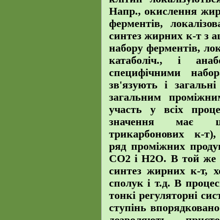
Напр., окислення жир
ферментів, локалізов
синтез жирних к-т з а
набору ферментів, лок
катаболіч., і ана
специфічними набор
зв'язують і загальні
загальним проміжни
участь у всіх проц
значення має ц
трикарбонових
к-т)
ряд проміжних проду
CO2 і H2O. В той же 
синтез жирних к-т, х
сполук і т.д. В проце
тонкі регуляторні си
ступінь впорядкованос