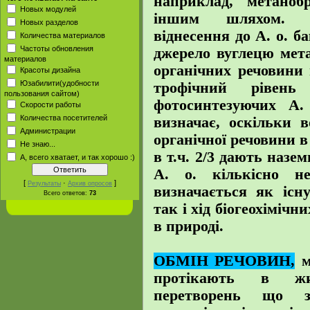
наприклад, метаноб
Новых модулей
іншим шляхом. О
Новых разделов
віднесення до А. о. 
Количества материалов
Частоты обновления
джерело вуглецю мета
материалов
органічних речовини 
Красоты дизайна
Юзабилити(удобности
трофічний рівень
пользования сайтом)
фотосинтезуючих А
Скорости работы
Количества посетителей
визначає, оскільки 
Администрации
органічної речовини в б
Не знаю...
в т.ч. 2/3 дають назе
А, всего хватает, и так хорошо :)
А. о. кількісно н
[
·
]
Результаты
Архив опросов
визначається як існу
Всего ответов:
73
так і хід біогеохімічн
в природі.
ОБМІН РЕЧОВИН,
м
протікають в жи
перетворень що за