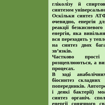
гліколізу й спирто
синтезом універсальн
Оскільки синтез АТФ
очевидно, енергія д
реакції безкисневог
енергія, яка вивільня
вся переходить у тепл
на синтез двох баг
зв’язків.
Частково прості
розщеплюються, а ви
процесах.
В ході анаболічни
біосинтез складних
попередників. Автотр
і деякі бактерії) м
синтез органіч. сп
енергії сонячного с