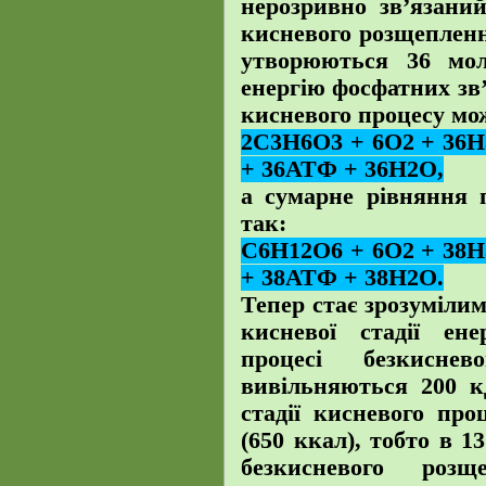
нерозривно зв’язани
кисневого розщепленн
утворюються 36 мо
енергію фосфатних зв
кисневого процесу мо
2С3Н6О3 + 6О2 + 36
+ 36АТФ + 36Н2О,
а сумарне рівняння 
так:
С6Н12О6 + 6О2 + 38
+ 38АТФ + 38Н2О.
Тепер стає зрозумілим
кисневої стадії ен
процесі безкисне
вивільняються 200 к
стадії кисневого пр
(650 ккал), тобто в 1
безкисневого розщ