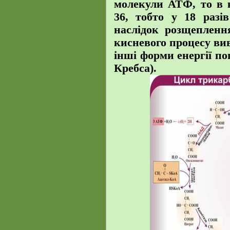
молекули АТФ, то в к
36, тобто у 18 разі
наслідок розщеплення
кисневого процесу ви
інші форми енергії п
Кребса).