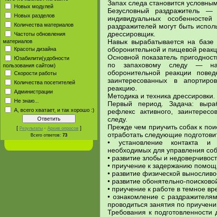
Запах следа становится условны
Новых модулей
Безусловный раздражитель — 
Новых разделов
индивидуальных особенностей
Количества материалов
раздражителей могут быть испол
дрессировщик.
Частоты обновления
Навык вырабатывается на базе 
материалов
оборонительной и пищевой реакц
Красоты дизайна
Основной показатель пригодност
Юзабилити(удобности
по запаховому следу — нал
пользования сайтом)
оборонительной реакции повед
Скорости работы
заинтересованных в апорти
Количества посетителей
реакцию.
Администрации
Методика и техника дрессировки.
Не знаю...
Первый период. Задача: выра
А, всего хватает, и так хорошо :)
рефлекс активного, заинтересо
следу.
Прежде чем приучить собак к пои
[
·
]
Результаты
Архив опросов
отработать следующие подготови
Всего ответов:
73
• установление контакта и 
необходимых для управления соб
• развитие злобы и недоверчивос
• приучение к задержанию помощ
• развитие физической выносливо
• развитие обонятельно-поисково
• приучение к работе в темное вр
• ознакомление с раздражителям
проводиться занятия по приучени
Требования к подготовленности 