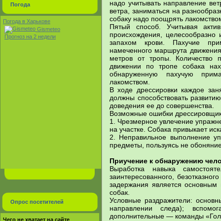
надо учитывать направление ветр
Погода
ветра, заниматься на разнообра
собаку надо поощрять лакомство
Погода в Харькове
Пятый способ. Учитывая акти
Gismeteo
происхождения, целесообразно 
Прогноз на 2 недели
запахом крови. Пахучие при
намеченного маршрута движения
метров от тропы. Количество 
движении по тропе собака нах
обнаруженную пахучую прим
лакомством.
В ходе дрессировки каждое зан
должны способствовать развитию
доведения ее до совершенства.
Возможные ошибки дрессировщик
1. Чрезмерное увлечение упражн
на участке. Собака привыкает иск
2. Неправильное выполнение уп
предметы, пользуясь не обоняние
Приучение к обнаружению чело
Выработка навыка самостоят
заинтересованного, безотказног
задержания является основным 
собак.
Условные раздражители: основн
Опрос посетителей
направлении следа); вспом
дополнительные — команды «Голо
Чего не хватает на сайте