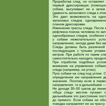
Проработав след, он оставляет 
первый дрессировщик (помощни
собаке, выгуливает ее и затем
(давность запахового следа к это
Это дает возможность на одно
запаховых следов, одновременн
планом дрессировки.
Изменение трассы следа. После 
рефлекса поиска человека по за
однообразных следов, особенно 
у собаки нежелательного ус
направлению, иногда даже без за
Следы должны быть различной 
последующем с тупыми углами.
метров. При работе по таким сл
самостоятельно находить продолж
При отработке подобных услож
внимание на управление собако
следа (например, на углах).
Пуск собаки на след под углом.
определение ею направления дв
значение. Поэтому если в перво
направления, то в дальнейшем — 
Не доходя 30–50 шагов до линии
«Ищи след» жестом пускает с
дальнейшем это расстояние пост
до прямого. Если собака не об
поводка направляет ее на трассу 