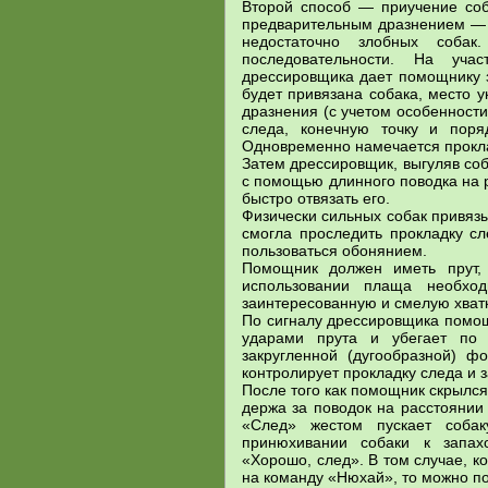
Второй способ — приучение соб
предварительным дразнением — 
недостаточно злобных соба
последовательности. На учас
дрессировщика дает помощнику за
будет привязана собака, место 
дразнения (с учетом особенности
следа, конечную точку и поря
Одновременно намечается прокла
Затем дрессировщик, выгуляв соба
с помощью длинного поводка на 
быстро отвязать его.
Физически сильных собак привязы
смогла проследить прокладку с
пользоваться обонянием.
Помощник должен иметь прут, 
использовании плаща необход
заинтересованную и смелую хватк
По сигналу дрессировщика помощ
ударами прута и убегает по 
закругленной (дугообразной) 
контролирует прокладку следа и з
После того как помощник скрылся
держа за поводок на расстоянии
«След» жестом пускает соба
принюхивании собаки к запах
«Хорошо, след». В том случае, к
на команду «Нюхай», то можно п