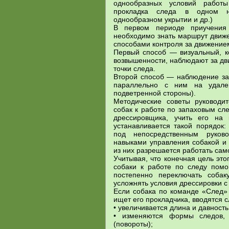
однообразных условий работы
прокладка следа в одном н
однообразном укрытии и др.)
В первом периоде приучения
необходимо знать маршрут движе
способами контроля за движение
Первый способ — визуальный, ко
возвышенности, наблюдают за дв
точки следа.
Второй способ — наблюдение з
параллельно с ним на удале
подветренной стороны).
Методические советы руководи
собак к работе по запаховым сл
дрессировщика, учить его на 
устанавливается такой порядок
под непосредственным руков
навыками управления собакой и 
из них разрешается работать сам
Учитывая, что конечная цель эт
собаки к работе по следу помо
постепенно переключать соба
усложнять условия дрессировки с
Если собака по команде «След» 
ищет его прокладчика, вводятся
• увеличивается длина и давность
• изменяются формы следов, 
(повороты);