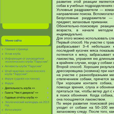
развитие этой реакции являетс
собак в учебных подразделениях в
Условные раздражители — кома
направлении поиска. Вспомогате
Безусловные раздражители — 
предмет, запаховые приманки.
Обонятельно-поисковую реакци
возраста, в начале методом
индивидуально.
Для этого можно использовать с
Меню сайта
Первый способ. На участке с тра
разбрасывает 3–4 небольших 
Главная страница
последний кусочек мяса показыва
Устав клуба
потянется к мясу, забрасывает 
лакомства, управляя ею длинным
Информация от руководителя
экологического клуба "Парусник"
в крайнем случае, когда у собаки
Второй способ. Хорошие результ
Активисты клуба "Парусник"
дрессировщика (хозяина) при нал
Штаб-квартира экологического
клуба "Парусник".
на участке с разнообразными м
отвлечением собаки, прячется з
Форум (удалён хостингом)
При хорошем контакте собака, 
Форум
помощи зрения, слуха и обоняни
Деятельность клуба =>
прятаться так, чтобы ветер дул с
Газета "Чисті джерела" =>
в поиск обоняния. Когда собака
Годовые отчёты клуба =>
она поощряется лакомством.
Экологический календарь на 2013
По мере развития поисковой реа
год.
уходит от собаки на 50–100 ме
Фотогалереи
запаховому следу. После того, к