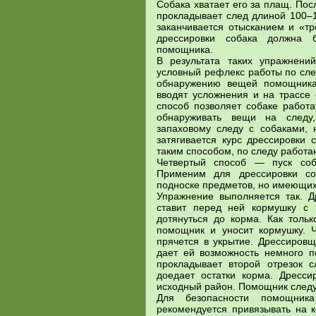
Собака хватает его за плащ. По
прокладывает след длиной 100–1
заканчивается отысканием и «т
дрессировки собака должна 
помощника.
В результата таких упражнени
условный рефлекс работы по след
обнаружению вещей помощника
вводят усложнения и на трассе
способ позволяет собаке работа
обнаруживать вещи на следу
запаховому следу с собаками, 
затягивается курс дрессировки 
таким способом, по следу работ
Четвертый способ — пуск соб
Применим для дрессировки со
подноске предметов, но имеющи
Упражнение выполняется так. Д
ставит перед ней кормушку с 
дотянуться до корма. Как тольк
помощник и уносит кормушку. 
прячется в укрытие. Дрессировщ
дает ей возможность немного п
прокладывает второй отрезок с
доедает остатки корма. Дресси
исходный район. Помощник следуе
Для безопасности помощник
рекомендуется привязывать на к