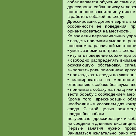
собак является обучение самих 
дрессировке собак поиску челове
постепенное воспитание у них с
в работе с собакой по следу.
Дрессировщик должен верить в св
особенности ее поведения п
ориентироваться на местности.
Ко времени первоначальных упр
• владеть приемами умелого, ров
поводком на различной местности
• уметь запоминать трассы следа
• изучать поведение собаки при р
• свободно распределять вниман
окружающую обстановку, сигн
выполнять роль помощника дрес
• прокладывать следы по указан
• маскироваться на местности
отношению к собаке без шума, шор
• принимать собаку на плащ или 
вести борьбу с соблюдением мер 
Кроме того, дрессировщик обя
необходимым условием для контр
следа. С этой целью рекоменд
следов без собаки.
Безусловно, дрессировщик и соб
на средние и длинные дистанции.
Первые занятия нужно пров
Заниматься желательно рано утр