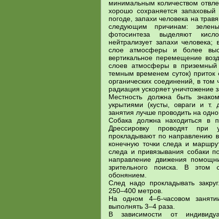
минимальным количеством отвлек
хорошо сохраняется запаховый
погоде, запахи человека на тра
следующим причинам: зелены
фотосинтеза выделяют кисл
нейтрализует запахи человека;
слое атмосферы и более выс
вертикальное перемещение возду
слоев атмосферы в приземный 
темным временем суток) приток
органических соединений, в том 
радиация ускоряет уничтожение з
Местность должна быть знаком
укрытиями (кусты, овраги и т. 
занятия лучше проводить на одно
Собака должна находиться в п
Дрессировку проводят при 
прокладывают по направлению в
конечную точки следа и маршру
следа и привязывания собаки по
направление движения помощни
зрительного поиска. В этом 
обонянием.
След надо прокладывать закру
250–400 метров.
На одном 4–6-часовом заняти
выполнять 3–4 раза.
В зависимости от индивиду