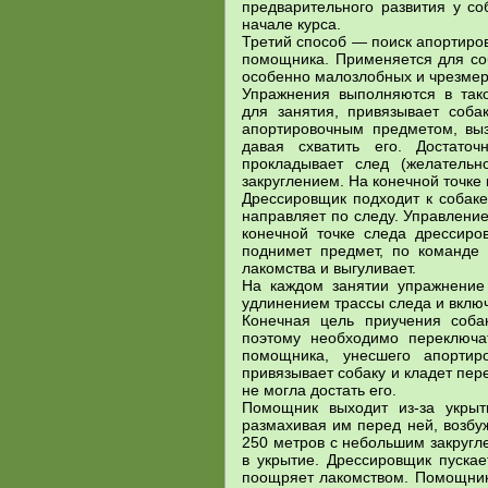
предварительного развития у со
начале курса.
Третий способ — поиск апортиро
помощника. Применяется для соб
особенно малозлобных и чрезмер
Упражнения выполняются в тако
для занятия, привязывает собак
апортировочным предметом, вы
давая схватить его. Достато
прокладывает след (желатель
закруглением. На конечной точке 
Дрессировщик подходит к собаке
направляет по следу. Управление
конечной точке следа дрессиро
поднимет предмет, по команде 
лакомства и выгуливает.
На каждом занятии упражнение
удлинением трассы следа и включ
Конечная цель приучения соба
поэтому необходимо переключа
помощника, унесшего апортир
привязывает собаку и кладет пер
не могла достать его.
Помощник выходит из-за укрыт
размахивая им перед ней, возбу
250 метров с небольшим закругл
в укрытие. Дрессировщик пускае
поощряет лакомством. Помощник 