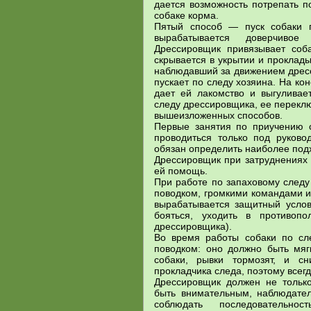
дается возможность потрепать п
собаке корма.
Пятый способ — пуск собаки п
вырабатывается доверчивое
Дрессировщик привязывает соб
скрывается в укрытии и проклад
наблюдавший за движением дресс
пускает по следу хозяина. На ко
дает ей лакомство и выгуливает
следу дрессировщика, ее перекл
вышеизложенных способов.
Первые занятия по приучению 
проводиться только под руковод
обязан определить наиболее под
Дрессировщик при затруднениях 
ей помощь.
При работе по запаховому следу
поводком, громкими командами и 
вырабатывается защитный усло
бояться, уходить в противоп
дрессировщика).
Во время работы собаки по сл
поводком: оно должно быть мяг
собаки, рывки тормозят, и сн
прокладчика следа, поэтому всег
Дрессировщик должен не тольк
быть внимательным, наблюдател
соблюдать последовательно