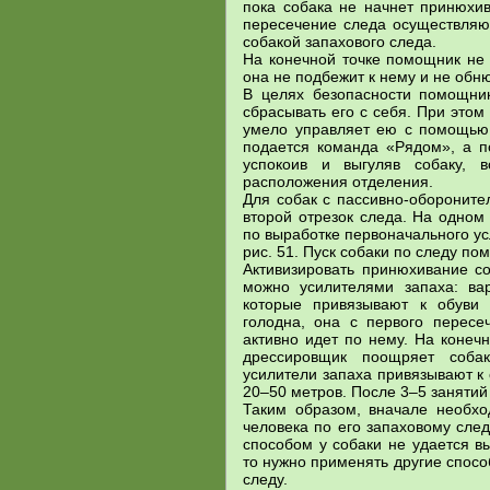
пока собака не начнет принюхив
пересечение следа осуществляю
собакой запахового следа.
На конечной точке помощник не 
она не подбежит к нему и не обню
В целях безопасности помощни
сбрасывать его с себя. При это
умело управляет ею с помощью
подается команда «Рядом», а 
успокоив и выгуляв собаку, 
расположения отделения.
Для собак с пассивно-обороните
второй отрезок следа. На одном
по выработке первоначального ус
рис. 51. Пуск собаки по следу п
Активизировать принюхивание со
можно усилителями запаха: ва
которые привязывают к обуви 
голодна, она с первого пересе
активно идет по нему. На конеч
дрессировщик поощряет соба
усилители запаха привязывают к 
20–50 метров. После 3–5 занятий
Таким образом, вначале необхо
человека по его запаховому сле
способом у собаки не удается в
то нужно применять другие спосо
следу.