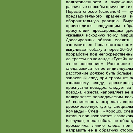
подготовленности и выраженн
различные способы приучения их 
Первый способ (основной) — пу
предварительного дразнения и
оборонительную реакцию. Выра
производится следующим образ
присутствии дрессировщика да
указывая исходную точку, марш
Дрессировщик обязан следить
запомнить ее. После того как по
выгуливает собаку и через 20–30
проработке под непосредственны
до трассы по команде «Гуляй» н
за ее поведением. Расстояние 
следа зависит от ее индивидуал
расстояние должно быть больше,
запаховый след при ервом же пе
запаховому следу, дрессиров
приспустив поводок, следует з
поводка и жеста направляет ее 
подкрепляет периодическим вос
ей возможность потрепать вер
дрессировочную куртку, специальн
Команды «След», «Хорошо, след»
активно принюхивается к запахов
В случае, когда собака не обна
проскочила линию следа при 
направить ее в обратную сторон