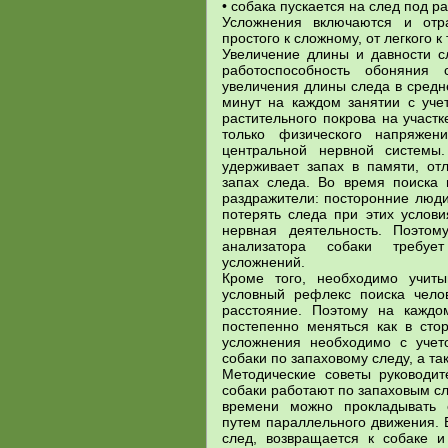
• собака пускается на след под р
Усложнения включаются и отр
простого к сложному, от легкого к
Увеличение длины и давности с
работоспособность обоняния 
увеличения длины следа в средн
минут на каждом занятии с уче
растительного покрова на участк
только физического напряжен
центральной нервной системы
удерживает запах в памяти, отл
запах следа. Во время поиска 
раздражители: посторонние люди
потерять следа при этих услови
нервная деятельность. Поэтом
анализатора собаки требуе
усложнений.
Кроме того, необходимо учиты
условный рефлекс поиска чело
расстояние. Поэтому на каждо
постепенно меняться как в сто
усложнения необходимо с учет
собаки по запаховому следу, а та
Методические советы руководит
собаки работают по запаховым с
времени можно прокладывать 
путем параллельного движения. 
след, возвращается к собаке и