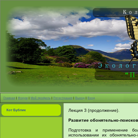
Главная
|
Форум
|
Мой профиль
|
Регистрация
|
Выход
|
Вход
Лекция 3 (продолжение).
Кот Бублик
Развитие обонятельно-поисков
Подготовка и применение бо
использовании их обонятельно