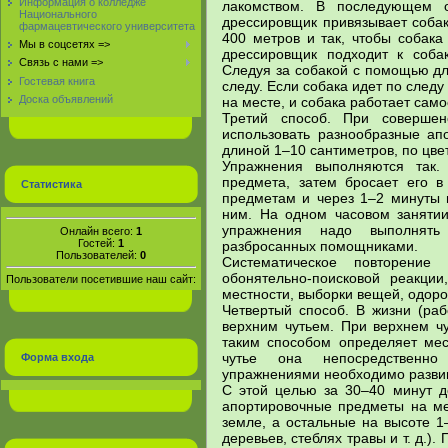
Информация о колледже
лакомством. В последующем о
Национального
дрессировщик привязывает собак
фармацевтического университета
400 метров и так, чтобы собака
Мы в соцсетях =>
дрессировщик подходит к соба
Связь с нами =>
Следуя за собакой с помощью дл
Гостевая книга
следу. Если собака идет по след
Доска объявлений
на месте, и собака работает само
Третий способ. При совершен
использовать разнообразные а
длиной 1–10 сантиметров, по цве
Упражнения выполняются так.
предмета, затем бросает его в
Статистика
предметам и через 1–2 минуты 
ним. На одном часовом занятии
упражнения надо выполнять
Онлайн всего:
1
Гостей:
1
разбросанных помощниками.
Пользователей:
0
Систематическое повторение 
обонятельно-поисковой реакци
Пользователи посетившие наш сайт:
местности, выборки вещей, одоро
Четвертый способ. В жизни (раб
верхним чутьем. При верхнем чу
таким способом определяет мес
чутье она непосредственно
Форма входа
упражнениями необходимо развива
С этой целью за 30–40 минут д
апортировочные предметы на ме
земле, а остальные на высоте 1–
деревьев, стеблях травы и т. д.).