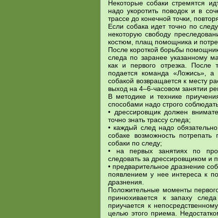
Некоторые собаки стремятся ид
надо укоротить поводок и в соч
трассе до конечной точки, повто
Если собака идет точно по следу
некоторую свободу преследовани
костюм, плащ помощника и потреп
После короткой борьбы помощник
следа по заранее указанному ма
как и первого отрезка. После 
подается команда «Ложись», а 
собакой возвращается к месту ра
выход на 4–6-часовом занятии ре
В методике и технике приучени
способами надо строго соблюдат
• дрессировщик должен внимат
точно знать трассу следа;
• каждый след надо обязательно
собаке возможность потрепать 
собаки по следу;
• на первых занятиях по про
следовать за дрессировщиком и п
• предварительное дразнение соб
появлением у нее интереса к по
дразнения.
Положительные моменты первого 
принюхивается к запаху следа
приучается к непосредственному
целью этого приема. Недостатко