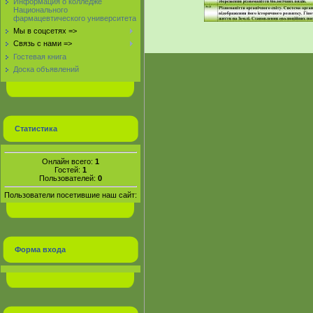
Информация о колледже
Национального
фармацевтического университета
Мы в соцсетях =>
Связь с нами =>
Гостевая книга
Доска объявлений
Статистика
Онлайн всего:
1
Гостей:
1
Пользователей:
0
Пользователи посетившие наш сайт:
Форма входа