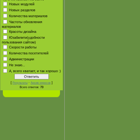
Новых модулей
Новых разделов
Количества материалов
Частоты обновления
материалов
Красоты дизайна
Юзабилити(удобности
пользования сайтом)
Скорости работы
Количества посетителей
Администрации
Не знаю...
А, всего хватает, и так хорошо :)
[
·
]
Результаты
Архив опросов
Всего ответов:
73