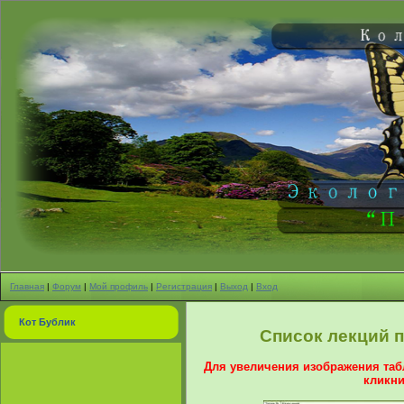
Главная
|
Форум
|
Мой профиль
|
Регистрация
|
Выход
|
Вход
Кот Бублик
Список лекций 
Для увеличения изображения таб
кликни