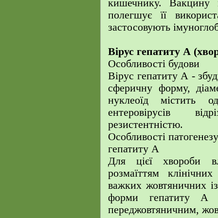
кишечнику. Вакцину 
полегшує її використ
застосовують імуноглоб
Вірус гепатиту А (хво
Особливості будови
Вірус гепатиту А - збу
сферичну форму, діаме
нуклеоїд містить 
ентеровірусів від
резистентністю.
Особливості патогенез
гепатиту А
Для цієї хвороби в
розмаїттям клінічни
важких жовтяничних із
форми гепатиту А 
переджовтяничним, жо