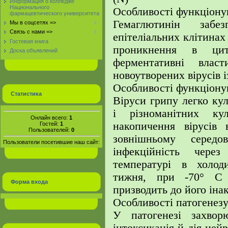
Информация о колледже
Национального
Особливості функціону
фармацевтического университета
Гемаглютинін забе
Мы в соцсетях =>
Связь с нами =>
епітеліальних клітинах
Гостевая книга
проникнення в цит
Доска объявлений
ферментативні влас
новоутворених вірусів і
Особливості функціону
Статистика
Віруси грипу легко ку
і різноманітних ку
Онлайн всего:
1
накопичення вірусів 
Гостей:
1
Пользователей:
0
зовнішньому серед
Пользователи посетившие наш сайт:
інфекційність чере
температурі в холоди
тижня, при -70° С 
Форма входа
призводить до його інак
Особливості патогенезу
У патогенезі захвор