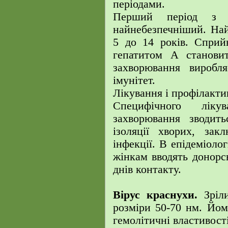
періодами.
Перший період з е
найнебезпечніший. Най
5 до 14 років. Сприй
гепатитом А станови
захворювання виробл
імунітет.
Лікування і профілакти
Специфічного ліку
захворювання зводит
ізоляції хворих, зак
інфекції. В епідеміоло
жінкам вводять донорс
днів контакту.
Вірус краснухи.
Зріл
розміри 50-70 нм. Йо
гемолітичні властивості