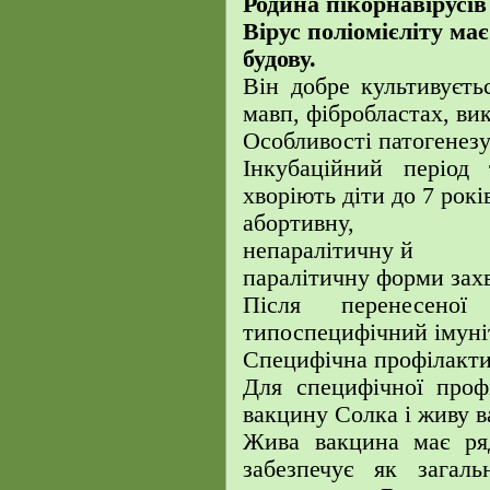
Родина пікорнавірусів
Вірус поліомієліту ма
будову.
Він добре культивуєт
мавп, фібробластах, в
Особливості патогенезу
Інкубаційний період 
хворіють діти до 7 рокі
абортивну,
непаралітичну й
паралітичну форми зах
Після перенесеної
типоспецифічний імуні
Специфічна профілакт
Для специфічної проф
вакцину Солка і живу в
Жива вакцина має ря
забезпечує як загаль