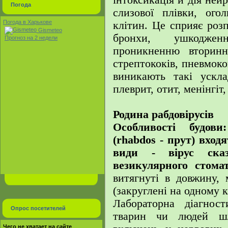
інтоксикація й дія нейр
Погода
слизової плівки, ого
Погода в Харькове
клітин. Це сприяє роз
Gismeteo
бронхи, ушкоджен
Прогноз на 2 недели
проникненню вторинно
стрептококів, пневмокок
виникають такі ускла
плеврит, отит, менінгіт,
Родина рабдовірусів
Особливості будов
(rhabdos - прут) вхо
види - вірус ска
везикулярного стомат
витягнуті в довжину,
(закруглені на одному к
Лабораторна діагност
Опрос посетителей
тварин чи людей шл
Чего не хватает на сайте