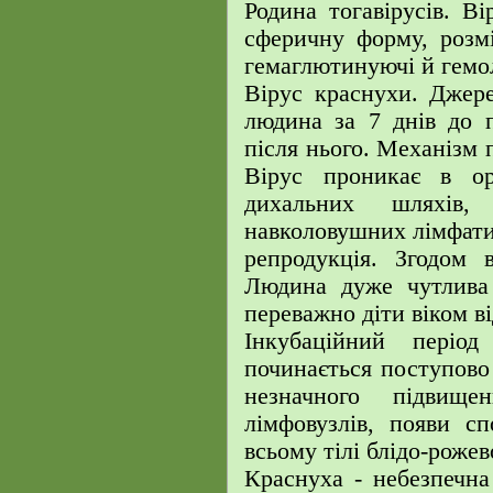
Родина тогавірусів. Ві
сферичну форму, розм
гемаглютинуючі й гемол
Вірус краснухи. Джере
людина за 7 днів до 
після нього. Механізм 
Вірус проникає в ор
дихальних шляхів
навколовушних лімфатич
репродукція. Згодом 
Людина дуже чутлива 
переважно діти віком ві
Інкубаційний періо
починається поступово
незначного підвище
лімфовузлів, появи с
всьому тілі блідо-роже
Краснуха - небезпечна