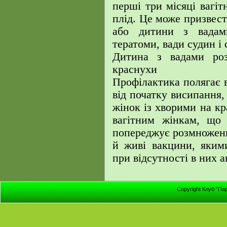
перші три місяці вагіт
плід. Це може призвес
або дитини з вадами
тератоми, вади судин і 
Дитина з вадами роз
краснухи
Профілактика полягає в
від початку висипання,
жінок із хворими на кр
вагітним жінкам, що 
попереджує розмноженн
й живі вакцини, якими
при відсутності в них а
Copyright Клуб "Па