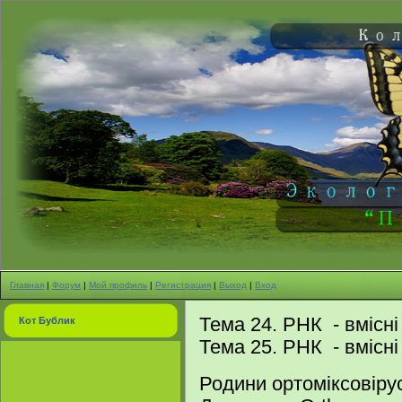
Главная
|
Форум
|
Мой профиль
|
Регистрация
|
Выход
|
Вход
Тема 24. РНК - вмісні
Кот Бублик
Тема 25. РНК - вмісні в
Родини ортоміксовірус