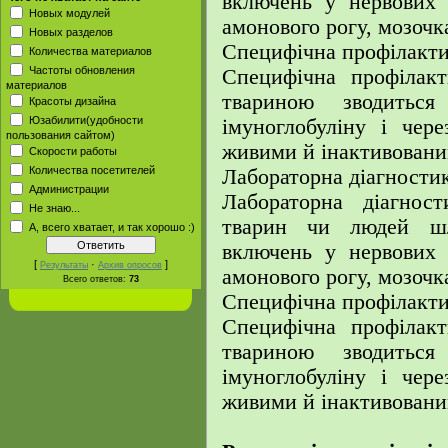
включень у нервових 
Новых модулей
амонового рогу, мозочк
Новых разделов
Специфічна профілакти
Количества материалов
Частоты обновления
Специфічна профілак
материалов
твариною зводиться
Красоты дизайна
Юзабилити(удобности
імуноглобуліну і чер
пользования сайтом)
живими й інактивовани
Скорости работы
Количества посетителей
Лабораторна діагностик
Администрации
Лабораторна діагност
Не знаю...
тварин чи людей шл
А, всего хватает, и так хорошо :)
включень у нервових 
[
·
]
Результаты
Архив опросов
амонового рогу, мозочк
Всего ответов:
73
Специфічна профілакти
Специфічна профілак
твариною зводиться
імуноглобуліну і чер
живими й інактивовани