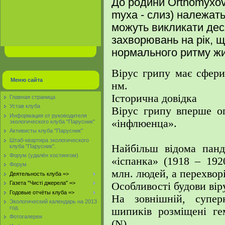
До родини Orthomyxovi
myxa - слиз) належать 
можуть викликати деся
захворювань на рік, 
нормального ритму жи
Вірус грипу має сфери
Меню сайта
нм.
Історична довідка
Главная страница
Устав клуба
Вірус грипу вперше о
Информация от руководителя
«інфлюенца».
экологического клуба "Парусник"
Активисты клуба "Парусник"
Штаб-квартира экологического
Найбільш відома панд
клуба "Парусник".
Форум (удалён хостингом)
«іспанка» (1918 – 192
Форум
млн. людей, а перехвор
Деятельность клуба =>
Газета "Чисті джерела" =>
Особливості будови вір
Годовые отчёты клуба =>
На зовнішній, супер
Экологический календарь на 2013
год.
шипиків розміщені ге
Фотогалереи
(N)