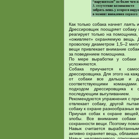
Как только собака начнет лаять 
Дрессировщик поощряет собаку 
реагирует только на помощника
«оживляет» охраняемую вещь. Д
проволоку диаметром 1,5–2 мил
вещи привлекает внимание собаки
за поведением помощника.
По мере выработки у собаки 
усложняются.
Собака приучается к самос
дрессировщика. Для этого на ка
от собаки все дальше и да
соответствующими командами
подходом дрессировщика к 
последующим выгуливанием.
Рекомендуются упражнения с при
отвлекает собаку, другой пыт
собаку к охране разнообразных 
Приучая собак к охране вещей
злобы. Все внимание собаки
сохранности вещи. Поэтому помо
Навык считается выработанным
активно охраняет вещь, облаива
Навык недоверчивого отношени