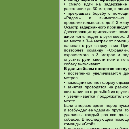
• смело идти на задержание
расстояние до 30 метров, и актив
• прекращать борьбу с помощн
«Рядом» и внимательно 
продолжительностью до 2–3 мину
Осмотр задержанного производят
Дрессировщик приказывает помощ
шире ноги, поднять руки вверх.
на месте в 3–4 метрах от помощн
начиная с рук сверху вниз. Пр
повторяет команду «Охраняй»
охраняемого в 3 метрах и под
опустить руки, свести ноги и ле
собаку выгуливают.
В дальнейшем вводятся следу
• постепенно увеличивается д
метров;
• помощник меняет форму одежд
• занятия проводятся на разноо
сочетании со стрельбой из оружи
• увеличивается продолжительн
месте.
Если в первое время перед пуск
и возбуждал ее ударами прута, т
удаляясь, каждый раз все дал
собакой. В последующем помощни
команды «Стой».
В практике дрессировки у собак