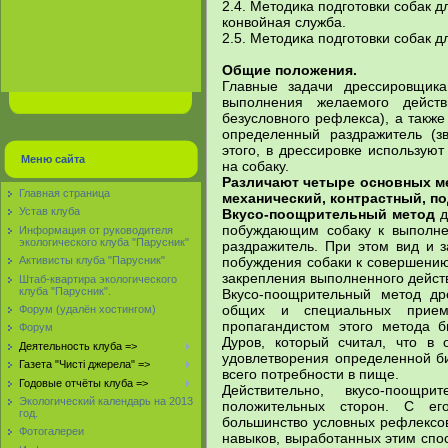
2.4. Методика подготовки собак 
конвойная служба.
2.5. Методика подготовки собак д
Общие положения.
Главные задачи дрессировщика
выполнения желаемого действ
безусловного рефлекса), а такж
определенный раздражитель (з
этого, в дрессировке использую
Меню сайта
на собаку.
Различают четыре основных м
Главная страница
механический, контрастный, п
Устав клуба
Вкусо-поощрительный метод
д
побуждающим собаку к выполне
Информация от руководителя
экологического клуба "Парусник"
раздражитель. При этом вид и 
побуждения собаки к совершению
Активисты клуба "Парусник"
закрепления выполненного дейст
Штаб-квартира экологического
клуба "Парусник".
Вкусо-поощрительный метод др
общих и специальных прием
Форум (удалён хостингом)
пропагандистом этого метода б
Форум
Дуров, который считал, что в
Деятельность клуба =>
удовлетворения определенной би
Газета "Чисті джерела" =>
всего потребности в пище.
Годовые отчёты клуба =>
Действительно, вкусо-поощ
Экологический календарь на 2013
положительных сторон. С е
год.
большинство условных рефлексо
Фотогалереи
навыков, выработанных этим спо