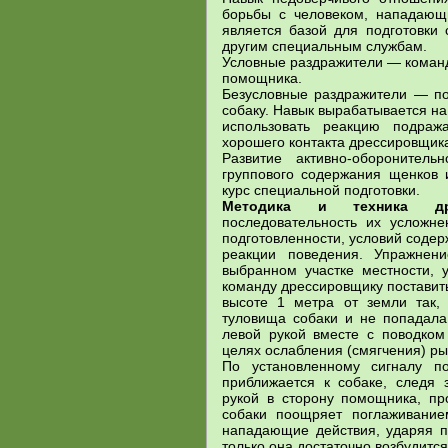
борьбы с человеком, нападающи
является базой для подготовки 
другим специальным службам.
Условные раздражители — команд
помощника.
Безусловные раздражители — по
собаку. Навык вырабатывается н
использовать реакцию подраж
хорошего контакта дрессировщика
Развитие активно-оборонител
группового содержания щенков 
курс специальной подготовки.
Методика и техника д
последовательность их усложне
подготовленности, условий соде
реакции поведения. Упражнен
выбранном участке местности, 
команду дрессировщику поставить 
высоте 1 метра от земли так,
туловища собаки и не попадала
левой рукой вместе с поводком
целях ослабления (смягчения) ры
По установленному сигналу по
приближается к собаке, следя 
рукой в сторону помощника, пр
собаки поощряет поглаживание
нападающие действия, ударяя пр
только она достаточно возбудится