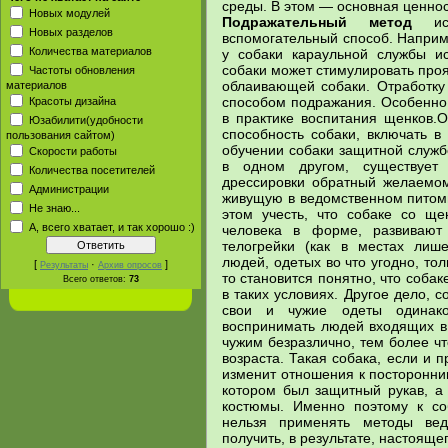
среды. В этом — основная ценнос
Новых модулей
Подражательный метод
исп
Новых разделов
вспомогательный способ. Наприм
Количества материалов
у собаки караульной службы и
собаки может стимулировать про
Частоты обновления
облаивающей собаки. Отработку
материалов
способом подражания. Особенно
Красоты дизайна
в практике воспитания щенков.
Юзабилити(удобности
способность собаки, включать в
пользования сайтом)
обучении собаки защитной службе
Скорости работы
в одном другом, существует
Количества посетителей
дрессировки обратный желаемому
Администрации
живущую в ведомственном питомн
Не знаю...
этом учесть, что собаке со ще
А, всего хватает, и так хорошо :)
человека в форме, развиваю
телогрейки (как в местах лиш
людей, одетых во что угодно, тол
[
·
]
Результаты
Архив опросов
то становится понятно, что собак
Всего ответов:
73
в таких условиях. Другое дело, с
свои и чужие одеты одинако
воспринимать людей входящих в 
чужим безразлично, тем более чт
возраста. Такая собака, если и 
изменит отношения к посторонним
котором был защитный рукав, а
костюмы. Именно поэтому к со
нельзя применять методы вед
получить, в результате, настояще