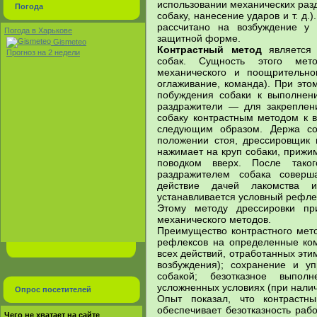
использовании механических раз
Погода
собаку, нанесение ударов и т. д.
рассчитано на возбуждение у 
Погода в Харькове
защитной форме.
Gismeteo
Контрастный метод
является 
Прогноз на 2 недели
собак. Сущность этого мет
механического и поощрительно
оглаживание, команда). При это
побуждения собаки к выполнен
раздражители — для закреплени
собаку контрастным методом к 
следующим образом. Держа со
положении стоя, дрессировщик 
нажимает на круп собаки, прижим
поводком вверх. После таког
раздражителем собака соверша
действие дачей лакомства 
устанавливается условный рефле
Этому методу дрессировки при
механического методов.
Преимущество контрастного мето
рефлексов на определенные ком
всех действий, отработанных эт
возбуждения); сохранение и у
собакой; безотказное выпол
усложненных условиях (при наличи
Опрос посетителей
Опыт показал, что контрастн
обеспечивает безотказность раб
Чего не хватает на сайте