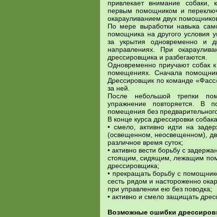
привлекает внимание собаки, 
первым помощником и переключа
окарауливанием двух помощников
По мере выработки навыка само
помощника на другого условия 
за укрытия одновременно и д
направлениях. При окараулив
дрессировщика и разбегаются.
Одновременно приучают собак 
помещениях. Сначала помощник
Дрессировщик по команде «Фасс»
за ней.
После небольшой трепки пом
упражнение повторяется. В 
помещения без предварительного
В конце курса дрессировки собак
• смело, активно идти на заде
(освещенном, неосвещенном), дв
различное время суток;
• активно вести борьбу с задер
стоящим, сидящим, лежащим помощ
дрессировщика;
• прекращать борьбу с помощник
сесть рядом и настороженно ока
при управлении ею без поводка;
• активно и смело защищать дре
Возможные ошибки дрессировщ