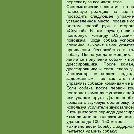
перехвату за все части тела.
Систематические занятия по 
голосовую реакцию на вид п
проводить следующее упражне
установленное место, посадив с
жестом правой руки в сторон
«Слушай». В том случае, если с
повторную команду «Слушай»
поводкам. Когда собака успок
спокойно выходит из-за укрыти
проявлении беспокойства и го
собаку. После ухода помощника 
является приучение собаки к п
дрессировщика. После кома
дрессировщику и сесть слева у
Инструктор не должен подхо
задержанным, так как это не
управлять собакой командами на
Если собака после первой ко
повторяет команду с угрожающей
или ударом прута. Далее необх
создавать звуковую обстановку, б
используя усилители звукозаписе
К концу второго периода дрессир
• смело идти на задержание пом
удаление до 100–150 метров;
• активно вести борьбу с задержа
пытается ударить собаку;