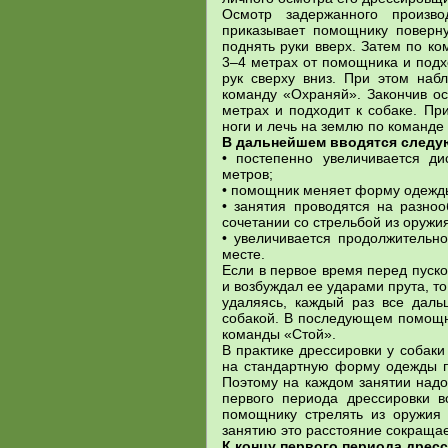
Осмотр задержанного произв
приказывает помощнику поверну
поднять руки вверх. Затем по к
3–4 метрах от помощника и подхо
рук сверху вниз. При этом наб
команду «Охраняй». Закончив ос
метрах и подходит к собаке. Пр
ноги и лечь на землю по команде 
В дальнейшем вводятся следу
• постепенно увеличивается д
метров;
• помощник меняет форму одежд
• занятия проводятся на разноо
сочетании со стрельбой из оружи
• увеличивается продолжительн
месте.
Если в первое время перед пуск
и возбуждал ее ударами прута, т
удаляясь, каждый раз все дал
собакой. В последующем помощни
команды «Стой».
В практике дрессировки у собак
на стандартную форму одежды п
Поэтому на каждом занятии над
первого периода дрессировки 
помощнику стрелять из оружия 
занятию это расстояние сокращае
К концу первого периода дрес