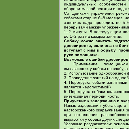
индивидуальных особенностей
оборонительной реакции и податл
Со щенками упражнения рекоме
собаками старше 6–8 месяцев, н
занятиях надо проводить по 5–
перерывами между упражнениями
1–2 минуты. В последующем кол
до 1–2 раз на каждом занятии.
Собаку можно считать подгот
дрессировки, если она не бои
вступает с ним в борьбу, про
руки помощника.
Возможные ошибки дрессиров
1. Применение помощником 
вызывающих у собаки не злобу, а 
2. Использование однообразной
3. Проведение занятий на однообр
4. Перегрузка собаки занятиями
является недопустимой)
5. Перегрузка собаки количеств
интенсивная периодичность.
Приучение к задержанию и ока
Навык задержания убегающего 
настороженного окарауливания з
при выполнении разнообразны
выработки у собаки других специ
Условные раздражители: основн
направлении помощника; допол