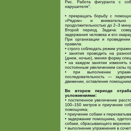
Рис. Работа фигуранта с соб
нарушителя".
• прекращать борьбу с помощн
«Рядом» и внимательно 
продолжительностью до 2–3 мину
Второй период. Задача: сове
задержания человека и его окара
При организации и проведении
правила:
• строго соблюдать режим упражн
• занятия проводить на разноо
(днем, ночью), меняя форму спе
• на каждом занятии изменять 
постоянным увеличением силы п
• при выполнении упражн
последовательность — задерж
движении, оставление помощника
Во втором периоде отраб
усложнениями:
• постепенное увеличение расст
100–150 метров и приучение со
помощника;
• приучение собаки к перехваты
• задержание помощника, одетог
собаки, сбрасывающего верхнюю
• выполнение упражнения в сочет