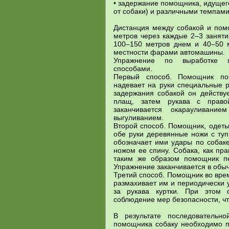
• задержание помощника, идущего
от собаки) и различными темпами
Дистанция между собакой и пом
метров через каждые 2–3 заняти
100–150 метров днем и 40–50 
местности фарами автомашины.
Упражнение по выработке п
способами.
Первый способ. Помощник пов
надевает на руки специальные р
задержания собакой он действуе
плащ, затем рукава с право
заканчивается окарауливан
выгуливанием.
Второй способ. Помощник, одеты
обе руки деревянные ножи с ту
обозначает ими удары по собаке
ножом ее спину. Собака, как пра
таким же образом помощник пе
Упражнение заканчивается в обы
Третий способ. Помощник во врем
размахивает им и периодически 
за рукава куртки. При этом 
соблюдение мер безопасности, чт
В результате последовательн
помощника собаку необходимо п