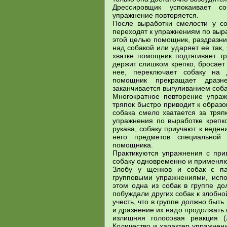
Дрессировщик успокаивает с
упражнение повторяется.
После выработки смелости у с
переходят к упражнениям по выра
этой целью помощник, раздразни
над собакой или ударяет ее так,
хватке помощник подтягивает тр
держит слишком крепко, бросает 
нее, переключает собаку на 
помощник прекращает дразн
заканчивается выгуливанием соба
Многократное повторение упра
тряпок быстро приводит к образ
собака смело хватается за тряп
упражнения по выработке крепк
рукава, собаку приучают к веде
него предметов специальной
помощника.
Практикуются упражнения с пр
собаку одновременно и применя
Злобу у щенков и собак с пас
групповыми упражнениями, испо
этом одна из собак в группе до
побуждали других собак к злобн
учесть, что в группе должно быт
и дразнение их надо продолжать 
излишняя голосовая реакция (
Количество и характер упражнен