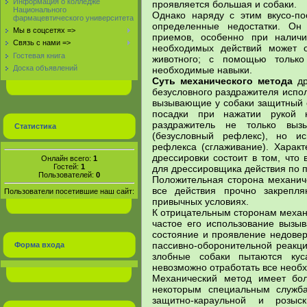
Информация о колледже
проявляется большая и собаки.
Национального
Однако наряду с этим вкусо-п
фармацевтического университета
определенные недостатки. Он 
Мы в соцсетях =>
приемов, особенно при наличи
Связь с нами =>
необходимых действий может о
Гостевая книга
животного; с помощью только
Доска объявлений
необходимые навыки.
Суть механического метода
др
безусловного раздражителя испо
вызывающие у собаки защитный 
посадки при нажатии рукой 
раздражитель не только выз
Статистика
(безусловный рефлекс), но ис
рефлекса (сглаживание). Харак
дрессировки состоит в том, что
Онлайн всего:
1
Гостей:
1
для дрессировщика действия по 
Пользователей:
0
Положительная сторона механиче
все действия прочно закрепля
Пользователи посетившие наш сайт:
привычных условиях.
К отрицательным сторонам механи
частое его использование вызыв
состояние и проявление недовер
пассивно-оборонительной реакци
Форма входа
злобные собаки пытаются кус
невозможно отработать все необ
Механический метод имеет бол
некоторым специальным служба
защитно-караульной и розы