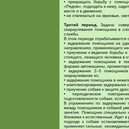
• прекращать борьбу с помощн
«Рядом», подходить к нему, сади
месте и в движении;
• не отвлекаться на звуковые, св
Третий период.
Задача: совер
окарауливания помощника в сло
службы.
В этом периоде отрабатываются
• задержание помощника на уда
направлениях, применяющего не
• приучение к ведению борьбы и
стоящего, лежащего человека в о
• задержание помощника в те
фарами автомашины, прожекторо
• задержание 2–3 помощников
окарауливание их;
• задержание помощника в нежилы
• комплексирование задержания 
• приучение собаки к защите дре
• периодическое повторе
подготовленности собаки, если э
В упражнениях по задержанию 
между помощником и собакой уве
занятия. Помощник специально н
близкими к естественным. Идет в 
подходе к собаке останавливает
применяет сильные, неожиданные