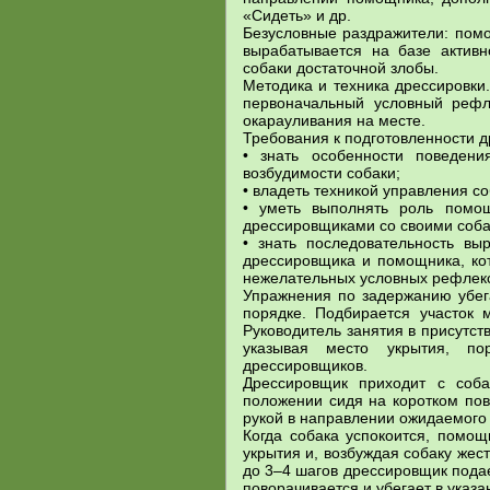
«Сидеть» и др.
Безусловные раздражители: помо
вырабатывается на базе активн
собаки достаточной злобы.
Методика и техника дрессировки
первоначальный условный рефл
окарауливания на месте.
Требования к подготовленности 
• знать особенности поведени
возбудимости собаки;
• владеть техникой управления 
• уметь выполнять роль помо
дрессировщиками со своими соба
• знать последовательность вы
дрессировщика и помощника, кот
нежелательных условных рефлек
Упражнения по задержанию убе
порядке. Подбирается участок 
Руководитель занятия в присутс
указывая место укрытия, по
дрессировщиков.
Дрессировщик приходит с соба
положении сидя на коротком пов
рукой в направлении ожидаемого
Когда собака успокоится, помощ
укрытия и, возбуждая собаку жест
до 3–4 шагов дрессировщик пода
поворачивается и убегает в указ