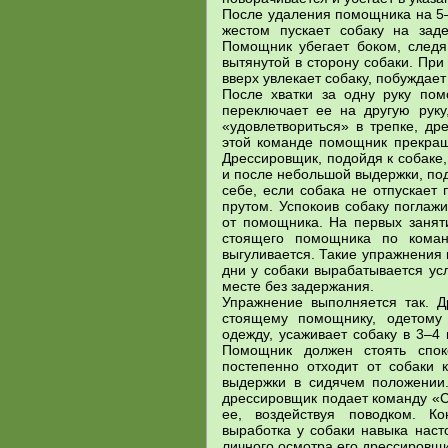
После удаления помощника на 5–
жестом пускает собаку на зад
Помощник убегает боком, следя
вытянутой в сторону собаки. Пр
вверх увлекает собаку, побуждает 
После хватки за одну руку пом
переключает ее на другую руку
«удовлетвориться» в трепке, д
этой команде помощник прекраща
Дрессировщик, подойдя к собаке, 
и после небольшой выдержки, по
себе, если собака не отпускает
прутом. Успокоив собаку поглаж
от помощника. На первых занят
стоящего помощника по коман
выгуливается. Такие упражнения 
дни у собаки вырабатывается у
месте без задержания.
Упражнение выполняется так. Д
стоящему помощнику, одетому
одежду, усаживает собаку в 3–4
Помощник должен стоять спок
постепенно отходит от собаки 
выдержки в сидячем положении.
дрессировщик подает команду «С
ее, воздействуя поводком. К
выработка у собаки навыка наст
личного осмотра его дрессировщ