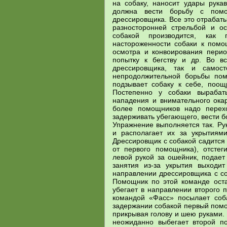
на собаку, наносит удары рукав
должна вести борьбу с пом
дрессировщика. Все это отрабаты
разносторонней стрельбой и о
собакой производится, как 
настороженности собаки к помо
осмотра и конвоирования перио
попытку к бегству и др. Во в
дрессировщика, так и самос
непродолжительной борьбы пом
подзывает собаку к себе, поощ
Постепенно у собаки вырабат
нападения и внимательного ока
более помощников надо перехо
задерживать убегающего, вести б
Упражнение выполняется так. Ру
и располагает их за укрытиям
Дрессировщик с собакой садится
от первого помощника), отстег
левой рукой за ошейник, подает
занятия из-за укрытия выходи
направлении дрессировщика с со
Помощник по этой команде оста
убегает в направлении второго 
командой «Фасс» посылает соб
задержании собакой первый помо
прикрывая голову и шею руками. 
неожиданно выбегает второй п