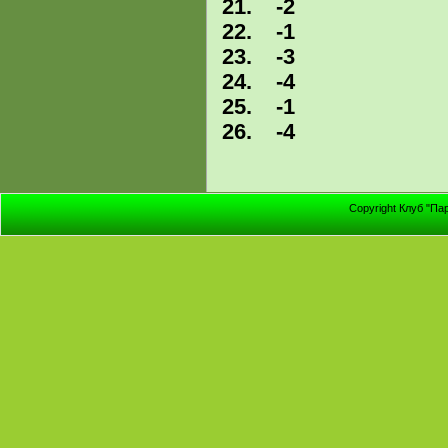
21. -2
22. -1
23. -3
24. -4
25. -1
26. -4
Copyright Клуб "Па