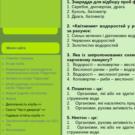
1. Знаряддя для відбору проб 
1. Скребок, дночерпак, драга
2. Кухоль, батометр
3. Драга, батометр
2. «Квітнення» водоростей у 
за рахунок:
1. Синьо-зелених і діатомових во
2. Червоних водоростей
3. Золотистих водоростей
Меню сайта
3. Яка із запропонованих схе
Главная страница
харчовому ланцюгу?
Устав клуба
1. Водорості – коловертки – весло
2. Веслоногі рачки – риби – водор
Информация от руководителя
экологического клуба "Парусник"
3. Водорості – веслоногі рачки –
4. Коловертки – риби – веслоногі 
Активисты клуба "Парусник"
Штаб-квартира экологического
клуба "Парусник".
4. Планктон – це:
1. Організми, які або не здатні
Форум (удалён хостингом)
струменям води
Форум
2. Організми, які населяють пр
Деятельность клуба =>
3. Організми, рухова активність 
Газета "Чисті джерела" =>
Годовые отчёты клуба =>
5. Нектон – це:
Экологический календарь на 2013
1. Організми, рухова активність 
год.
2. Організми, які або не здатні
Фотогалереи
струменям води