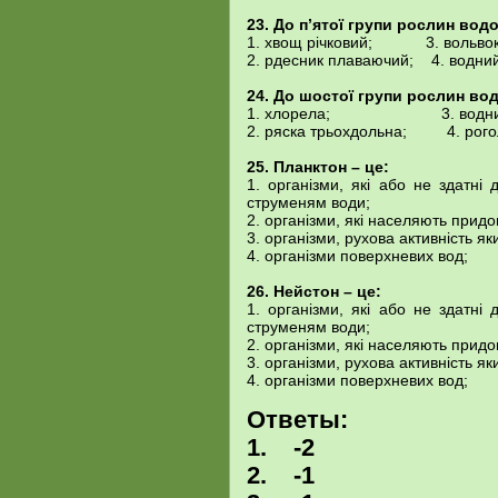
23. До п’ятої групи рослин вод
1. хвощ річковий; 3. вольвок
2. рдесник плаваючий; 4. водний
24. До шостої групи рослин во
1. хлорела; 3. водний г
2. ряска трьохдольна; 4. рого
25. Планктон – це:
1. організми, які або не здатні
струменям води;
2. організми, які населяють прид
3. організми, рухова активність я
4. організми поверхневих вод;
26. Нейстон – це:
1. організми, які або не здатні
струменям води;
2. організми, які населяють прид
3. організми, рухова активність я
4. організми поверхневих вод;
Ответы:
1. -2
2. -1