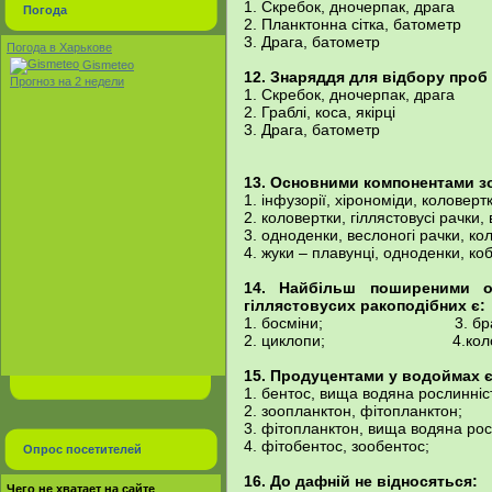
1. Скребок, дночерпак, драга
Погода
2. Планктонна сітка, батометр
3. Драга, батометр
Погода в Харькове
Gismeteo
12. Знаряддя для відбору проб
Прогноз на 2 недели
1. Скребок, дночерпак, драга
2. Граблі, коса, якірці
3. Драга, батометр
13. Основними компонентами з
1. інфузорії, хірономіди, коловерт
2. коловертки, гіллястовусі рачки,
3. одноденки, веслоногі рачки, ко
4. жуки – плавунці, одноденки, ко
14. Найбільш поширеними о
гіллястовусих ракоподібних є:
1. босміни; 3. брахі
2. циклопи; 4.колове
15. Продуцентами у водоймах є
1. бентос, вища водяна рослинніс
2. зоопланктон, фітопланктон;
3. фітопланктон, вища водяна рос
4. фітобентос, зообентос;
Опрос посетителей
16. До дафній не відносяться:
Чего не хватает на сайте