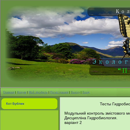
Главная
|
Форум
|
Мой профиль
|
Регистрация
|
Выход
|
Вход
Тесты Гидробио
Кот Бублик
Модульний контроль змістового м
Дисципліна Гидробиология.
варіант 2