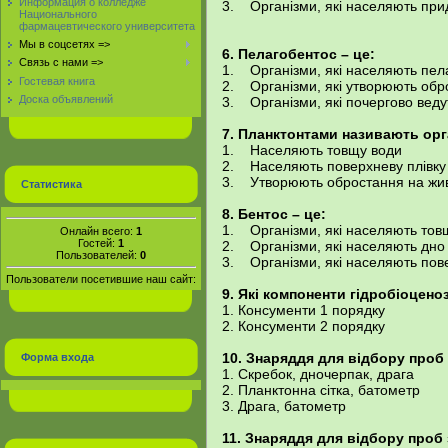
Информация о колледже
3. Організми, які населяють пр
Национального
фармацевтического университета
Мы в соцсетях =>
6. Пелагобентос – це:
Связь с нами =>
1. Організми, які населяють пел
Гостевая книга
2. Організми, які утворюють обр
Доска объявлений
3. Організми, які почергово веду
7. Планктонтами називають орга
1. Населяють товщу води
2. Населяють поверхневу плівку
3. Утворюють обростання на живи
Статистика
8. Бентос – це:
1. Організми, які населяють тов
Онлайн всего:
1
Гостей:
1
2. Організми, які населяють дно
Пользователей:
0
3. Організми, які населяють по
Пользователи посетившие наш сайт:
9. Які компоненти гідробіоцен
1. Консументи 1 поря
2. Консументи 2 поряд
10. Знаряддя для відбору проб
Форма входа
1. Скребок, дночерпак, драга
2. Планктонна сітка, батометр
3. Драга, батометр
11. Знаряддя для відбору проб