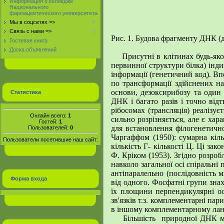
Информация о колледже
Национального
фармацевтического университета
Мы в соцсетях =>
Связь с нами =>
Рис. 1. Будова фрагменту ДНК (д
Гостевая книга
Доска объявлений
Присутні в клітинах будь-якого
первинної структури білка) інди
інформації (генетичний код). В
по трансформації здійснених на 
основи, дезоксирибозу та один 
Статистика
ДНК і багато разів і точно відт
рібосомах (трансляція) реалізує
Онлайн всего:
1
сильно розрізняється, але є ха
Гостей:
1
для встановлення філогенетично
Пользователей:
0
Чаргаффом (1950): сумарна кільк
Пользователи посетившие наш сайт:
кількість Г- кількості Ц. Ці з
Ф. Кріком (1953). Згідно розро
навколо загальної осі спіральні
антіпаралельно (послідовність 
Форма входа
від одного. Фосфатні групи знах
їх площини перпендикулярні о
зв'язків т.з. комплементарні пар
в іншому комплементарному лан
Більшість природної ДНК має 