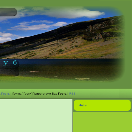
к
Гость
|
Группа
"
Гости
"
Приветствую Вас
Гость
|
RSS
Часы