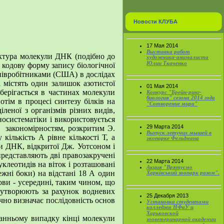
Новости КЛУБА
17 Мая 2014
Выставка работ
уктура молекули ДНК (подібно до
художника-анималиста
Юлии Ткаченко
 кодову форму запису біологічної
співробітниками (США) в дослідах
і містять один залишок азотистої
01 Мая 2014
берігається в частинах молекули
Конкурс "Брейн-ринг-
биология" сезона 2014 года
отім в процесі синтезу білків на
"Сотворение мира"
леної з організмів різних видів,
носистематіки і використовується
29 Марта 2014
я закономірностям, розкритим Э.
Выпуск летучих мышей в
кількість А рівне кількості Т, а
экопарке Фельдмана
ри ДНК, відкритої Дж. Уотсоном і
редставляють дві правозакручені
22 Марта 2014
уклеотидів на віток і розташовані
Акция "Врятуємо
ежні боки) на відстані 18 А один
Харківський зоопарк разом".
нови - усередині, таким чином, що
 утворюють за рахунок водневих
25 Декабря 2013
ачно визначає послідовність основ
Установка студентами
колледжа НФаУ и
Харьковской
анньому випадку кінці молекули
зооветеринарной академии