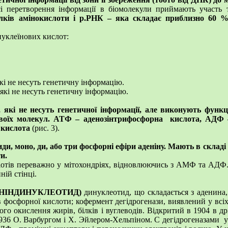
 перетворення інформації в біомолекули приймають участь
білків амінокислоти і р.РНК – яка складає приблизно 60 
уклеїнових кислот:
які не несуть генетичну інформацію.
 які не несуть генетичну інформацію.
 які не несуть генетичної інформації, але виконують функц
воїх молекул.
АТФ – аденозінтрифосфорна кислота, АДФ –
 кислота
(рис. 3).
, моно, ди, або три фосфорні ефіри аденіну.
Мають в складі а
и.
тів переважно у мітохондріях, відновлюючись з АМФ та АДФ.
ній стінці.
НІНДИНУКЛЕОТИД)
динуклеотид, що складається з аденина,
в фосфорної кислоти; кофермент дегідрогенази, виявлений у вс
го окислення жирів, білків і вуглеводів. Відкритий в 1904 в д
936 О. Варбургом і X. Эйлером-Хельпіном. С дегідрогеназами у