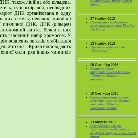
совятников в пригородном
ДНК, також лінійна або кільцева.
парке.
тель, суперспіралей, необхідних
окаріот ДНК організована в одну
ваних петель; невеликі циклічні
27 Ноября 2013
Посещение студентами
ї циклічної ДНК. ДНК (кільцеві
семинара-выставки Kharkov
 автономний синтез білків в цих
Bat Group
ають галоїдний набір хромосом. У
ім водневих зв'язків стабілізація
13 Ноября 2013
лі Уотсона - Крика відповідають
Праздник воды в клубе
"Парусник"
 іонної сили, ряд інших чинників
29 Сентября 2013
Акция по сбору
отработанных батареек
"Збережи джерела
чистими".
10 Сентября 2013
Совместные занятия по
гидробиологии студентов
колледжа НФаУ и
зооветакадемии.
13 Августа 2013
Руководитель клуба
"Парусник" опубликовал
первую и вторую главы своей
книги.