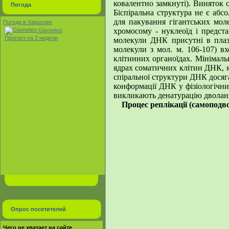
ковалентно замкнуті). Виняток с
Погода
Біспіральна структура не є абс
для пакування гігантських мол
Погода в Харькове
хромосому - нуклеоїд і предста
Gismeteo
Прогноз на 2 недели
молекули ДНК присутні в плаз
молекули з мол. м. 106-107) вх
клітинних органоїдах. Мінімаль
ядрах соматичних клітин ДНК, як
спіральної структури ДНК досяг
конформації ДНК у фізіологічни
викликають денатурацію двол
Процес реплікації (самопод
Опрос посетителей
Чего не хватает на сайте