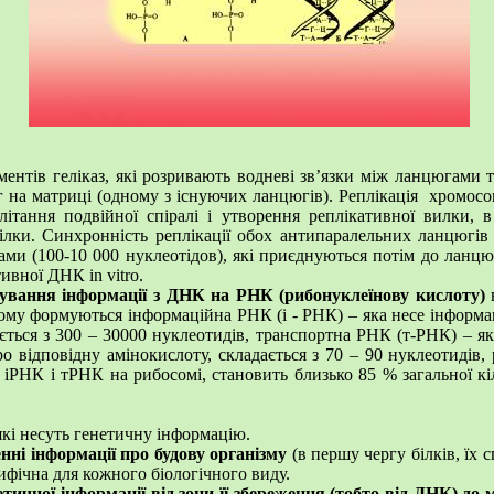
ентів геліказ, які розривають водневі зв’язки між ланцюгами 
а матриці (одному з існуючих ланцюгів). Реплікація хромосом
літання подвійної спіралі і утворення реплікативної вилки, 
лки. Синхронність реплікації обох антипаралельних ланцюгів 
ми (100-10 000 нуклеотідов), які приєднуються потім до ланцю
ивної ДНК in vitro.
тування інформації з ДНК на РНК (рибонуклеїнову кислоту)
в
ьому формуються інформаційна РНК (і - РНК) – яка несе інформа
ається з 300 – 30000 нуклеотидів, транспортна РНК (т-РНК) – 
ро відповідну амінокислоту, складається з 70 – 90 нуклеотидів
іРНК і тРНК на рибосомі, становить близько 85 % загальної кі
 які несуть генетичну інформацію.
нні інформації про будову організму
(в першу чергу білків, їх
ифічна для кожного біологічного виду.
етичної інформації від зони її збереження (тобто від ДНК) до 