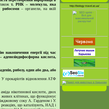
 також
т. РНК – молекула, яка
http://biology-travel.at.ua/
% рибосоми
– органели, на якій
ію накопичення енергії під час
 аденозіндифосфорна кислота,
денін, рибозу, один або два, або
 У прокаріотів відновлення АТФ
 аміда нікотинової кислоти, двох
іх живих клітинах, що функціонує
ріжджовому соку А. Гарденом і У.
 реакціях, що каталізують, НАД і