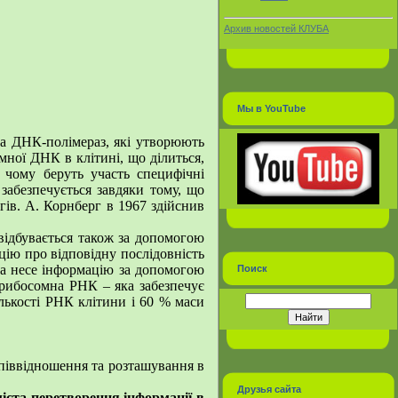
Архив новостей КЛУБА
Мы в YouTube
та ДНК-полімераз, які утворюють
ної ДНК в клітині, що ділиться,
в чому беруть участь специфічні
забезпечується завдяки тому, що
гів. А. Корнберг в 1967 здійснив
ідбувається також за допомогою
цію про відповідну послідовність
яка несе інформацію за допомогою
Поиск
, рибосомна РНК – яка забезпечує
лькості РНК клітини і 60 % маси
 співвідношення та розташування в
Друзья сайта
міста перетворення інформації в