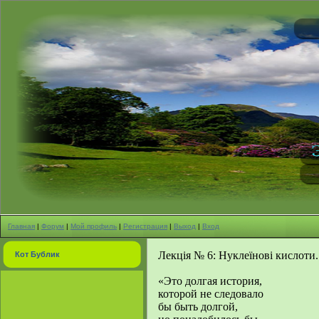
Главная
|
Форум
|
Мой профиль
|
Регистрация
|
Выход
|
Вход
Лекція № 6: Нуклеїнові кислоти.
Кот Бублик
«Это долгая история,
которой не следовало
бы быть долгой,