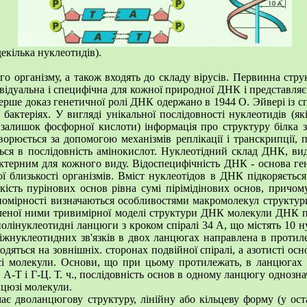
екілька нуклеотидів).
 організму, а також входять до складу вірусів. Первинна стр
відуальна і специфічна для кожної природної ДНК і представляє
перше доказ генетичної ролі ДНК одержано в 1944 О. Эйвері із 
бактеріях. У вигляді унікальної послідовності нуклеотидів (як
залишок фосфорної кислоти) інформація про структуру білка з
ворюється за допомогою механізмів реплікації і транскрипції, п
ться в послідовність амінокислот. Нуклеотідний склад ДНК, виді
рактерним для кожного виду. Відоспецифічність ДНК - основа ге
ї близькості організмів. Вміст нуклеотідов в ДНК підкоряєтьс
ість пурінових основ рівна сумі пірімідінових основ, причому 
акономірності визначаються особливостями макромолекул структу
бленої ними тривимірної моделі структури ДНК молекули ДНК п
 полінуклеотидні ланцюги з кроком спіралі 34 А, що містять 10 н
міжнуклеотидних зв'язків в двох ланцюгах направлена в протил
одяться на зовнішніх. сторонах подвійної спіралі, а азотисті ос
сі молекули. Основи, що при цьому протилежать, в ланцюгах
и А-Т і Г-Ц. Т. ч., послідовність основ в одному ланцюгу однозн
цюзі молекули.
дволанцюгову структуру, лінійну або кільцеву форму (у ост