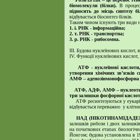
біомолекули (білки).
В процесі
підносить до місць синтезу 
відбувається біосинтез білків.
Таким чином існують три види н
1. і. РНК - інформаційна;
2. т. РНК - транспортна;
3. р. РНК - рибосомна.
ІІІ. Будова нуклеїнових кислот, 
ІV. Функції нуклеїнових кислот,
АТФ - нуклеїнові кислоти,
утворення хімічних зв’язків с
АМФ – аденозінмонофосфорна
АТФ, АДФ, АМФ – нуклеотиди
три залишки фосфорної кислот
АТФ ресинтезуються у еукаріо
відбувається переважно у клітин
НАД (НІКОТИНАМІДАДЕ
залишків рибози і двох залишкі
на початкових етапах биологічно
Йонгом; будова установлена в 1