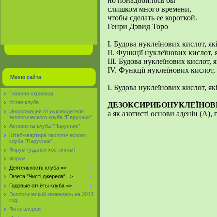
но понадобилось бы
слишком много времени,
чтобы сделать ее короткой.
Генри Дэвид Торо
І. Будова нуклеїнових кислот, я
ІІ. Функції нуклеїнових кислот,
ІІІ. Будова нуклеїнових кислот, 
ІV. Функції нуклеїнових кислот,
Меню сайта
І. Будова нуклеїнових кислот, я
Главная страница
Устав клуба
ДЕЗОКСИРИБОНУКЛЕЇНОВІ
Информация от руководителя
а як азотисті основи аденін (А), г
экологического клуба "Парусник"
Активисты клуба "Парусник"
Штаб-квартира экологического
клуба "Парусник".
Форум (удалён хостингом)
Форум
Деятельность клуба =>
Газета "Чисті джерела" =>
Годовые отчёты клуба =>
Экологический календарь на 2013
год.
Фотогалереи