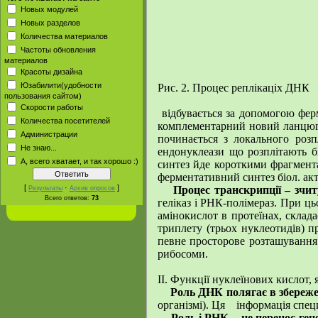
Новых модулей
Новых разделов
Количества материалов
Частоты обновления
материалов
Красоты дизайна
Юзабилити(удобности
Рис. 2. Процес реплікаціх ДНК
пользования сайтом)
Скорости работы
відбувається за допомогою ферм
Количества посетителей
комплементарний новий ланцюг н
Администрации
починається з локального розп
Не знаю...
ендонуклеази що розплітають бі
А, всего хватает, и так хорошо :)
синтез йде короткими фрагмента
ферментативний синтез біол. акт
[
·
]
Процес транскрипції – зчи
Результаты
Архив опросов
Всего ответов:
73
геліказ і РНК-полімераз. При ц
амінокислот в протеїнах, склад
триплету (трьох нуклеотидів) п
певне просторове розташування 
рибосоми.
ІІ. Функції нуклеїнових кислот,
Роль ДНК полягає в збереже
організмі). Ця інформація спец
Роль і.РНК – це перенос ген