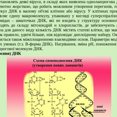
тановлять деякі віруси, в складі яких виявлена одноланцюгова 
олютно жорсткою, що робить можливим утворення перегинів, пе
екул ДНК в малому об'ємі клітини або вірусу. У клітинах пр
вляє єдину макромолекулу, упаковану у вигляді суперспіралізо
мідах – шматочках ДНК, які не входять у структуру основно
одять до складу мітохондрій н хлоропластів, де забезпечують
на для даного виду кількість ДНК містять статеві клітки, що м
 правило, удвічі більше, ніж відповідає диплоїдному набору. Окр
ається також міжплощинними взаємодіями основ. Параметри моде
х умовах (т.з. В-форма ДНК). Нагрівання, зміна рН, пониження
анцюгової молекули ДНК.
воєння) ДНК