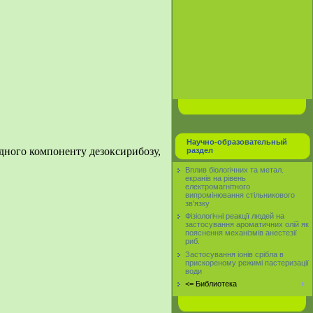
Научно-образовательный
водного компоненту дезоксирибозу,
раздел
Вплив біологічних та метал.
екранів на рівень
електромагнітного
випромінювання стільникового
зв'язку
Фізіологічні реакції людей на
застосування ароматичних олій як
пояснення механізмів анестезії
риб.
Застосування іонів срібла в
прискореному режимі пастеризації
води
<= Библиотека